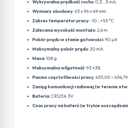
Wykrywalna prędkość ruchu
: 0,3…3 m/s
Wymiary obudowy
: 63 x 96 x 49 mm
Zakres temperatur pracy
: -10…+55 °C
Zalecana wysokość montażu
: 2,4 m
Pobór prądu w stanie gotowości
: 90 µA
Maksymalny pobór prądu
: 20 mA
Masa
: 108 g
Maksymalna wilgotność
: 93 ±3%
Pasmo częstotliwości pracy
: 433,05 ÷ 434,7
Zasięg komunikacji radiowej (w terenie ot
Bateria
: CR123A 3V
Czas pracy na baterii (w trybie oszczędzani