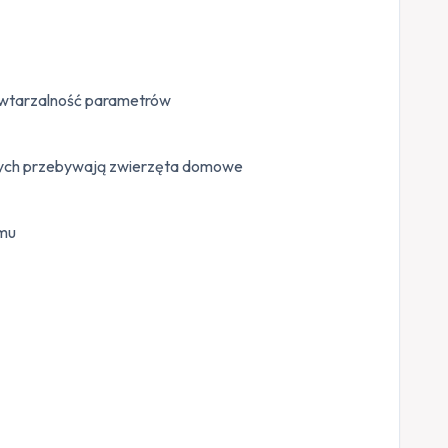
owtarzalność parametrów
tórych przebywają zwierzęta domowe
emu