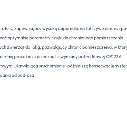
eratury, zapewniający wysoką odporność na fałszywe alarmy i p
wać optymalne parametry czujki do chronionego pomieszczenia
łych zwierząt do 15kg, pozwalający chronić pomieszczenia, w k
oletnią pracę bez konieczności wymiany baterii litowej CR123A
stowym, ułatwiająca uruchomienie i późniejszą konserwację syst
wania od podłoża