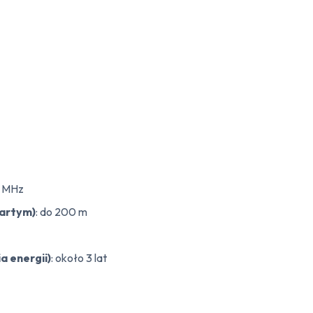
9 MHz
wartym)
: do 200 m
a energii)
: około 3 lat