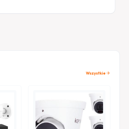
arrow_forward
Wszystkie