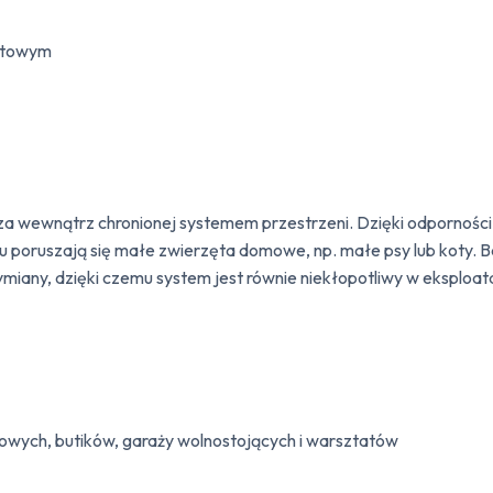
estowym
ntruza wewnątrz chronionej systemem przestrzeni. Dzięki odporn
 poruszają się małe zwierzęta domowe, np. małe psy lub koty. Ba
wymiany, dzięki czemu system jest równie niekłopotliwy w eksploa
owych, butików, garaży wolnostojących i warsztatów