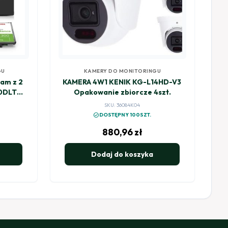
GU
KAMERY DO MONITORINGU
am z 2
KAMERA 4W1 KENIK KG-L14HD-V3
0DLT
Opakowanie zbiorcze 4szt.
zaniem
SKU: 36084K04
check_circle
DOSTĘPNY 100SZT.
880,96
zł
Dodaj do koszyka