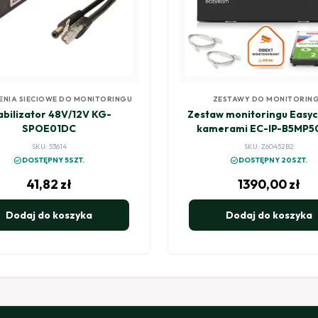
ENIA SIECIOWE DO MONITORINGU
ZESTAWY DO MONITORIN
abilizator 48V/12V KG-
Zestaw monitoringu Easyc
SPOE01DC
kamerami EC-IP-B5MP5
5MPx z aktywnym odstras
SKU: 53614
SKU: Z60452B2
check_circle
check_circle
DOSTĘPNY 5SZT.
DOSTĘPNY 20SZT.
41,82
zł
1390,00
zł
Dodaj do koszyka
Dodaj do koszyka