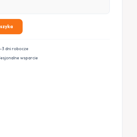
oszyka
–3 dni robocze
fesjonalne wsparcie