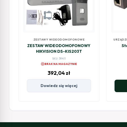
ZESTAWY WIDEODOMOFONOWE
URZĄDZ
ZESTAW WIDEODOMOFONOWY
St
HIKVISION DS-KIS203T
SKU: 39411
cancel
BRAK NA MAGAZYNIE
392,04
zł
Dowiedz się więcej