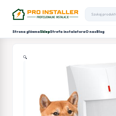
Strona główna
Sklep
Strefa instalatora
O nas
Blog
🔍