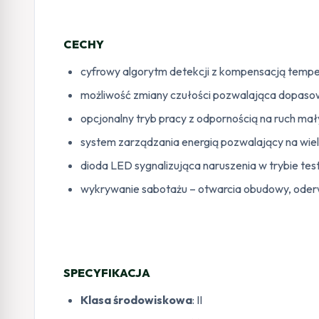
CECHY
cyfrowy algorytm detekcji z kompensacją temp
możliwość zmiany czułości pozwalająca dopaso
opcjonalny tryb pracy z odpornością na ruch ma
system zarządzania energią pozwalający na wiel
dioda LED sygnalizująca naruszenia w trybie te
wykrywanie sabotażu – otwarcia obudowy, oder
SPECYFIKACJA
Klasa środowiskowa
: II