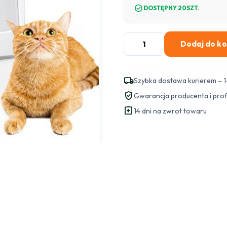
check_circle
DOSTĘPNY 20SZT.
ilość
Dodaj do k
SATEL
BEZPRZEWODOWA
CZUJKA
local_shipping
Szybka dostawa kurierem – 1
RUCHU
verified_user
Gwarancja producenta i pro
MPD-
assignment_return
300
14 dni na zwrot towaru
PET