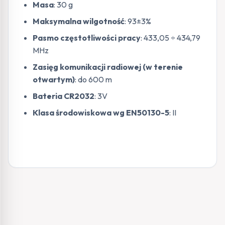
Masa
: 30 g
Maksymalna wilgotność
: 93±3%
Pasmo częstotliwości pracy
: 433,05 ÷ 434,79
MHz
Zasięg komunikacji radiowej (w terenie
otwartym)
: do 600 m
Bateria CR2032
: 3V
Klasa środowiskowa wg EN50130-5
: II