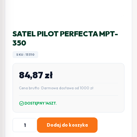
SATEL PILOT PERFECTA MPT-
350
SKU: 13310
84,87
zł
Cena brutto · Darmowa dostawa od 1000 zł
check_circle
DOSTĘPNY 14SZT.
ilość
Dodaj do koszyka
SATEL
PILOT