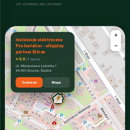
NIP: 6271930582 | BDO: 000736929
+
Instalacje elektryczne
−
Pro Installer - oficjalny
partner Eltrox
⭐ 5.0
(7 opinii)
Ul. Władysława Łokietka 1
44-190 Knurów, Śląskie
Zadzwoń
Mapa