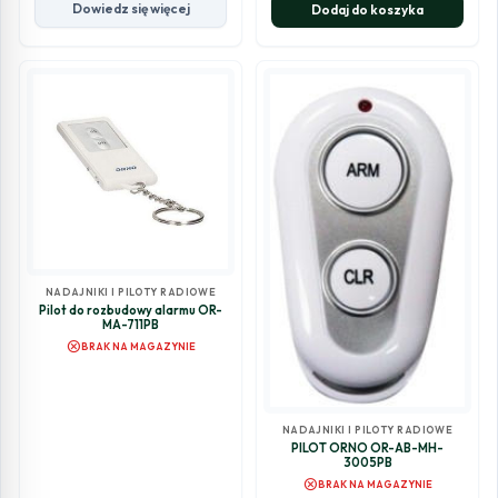
Dowiedz się więcej
Dodaj do koszyka
NADAJNIKI I PILOTY RADIOWE
Pilot do rozbudowy alarmu OR-
MA-711PB
cancel
BRAK NA MAGAZYNIE
NADAJNIKI I PILOTY RADIOWE
PILOT ORNO OR-AB-MH-
3005PB
cancel
BRAK NA MAGAZYNIE