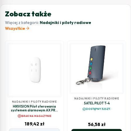
Zobacz także
Więcej z kategorii:
Nadajniki i piloty radiowe
arrow_forward
Wszystkie
NADAJNIKI I PILOTY RADIOWE
NADAJNIKI I PILOTY RADIOWE
SATEL PILOT T-4
HIKVISION Pilot sterowania
check_circle
DOSTĘPNY 32SZT.
systemem alarmowym AX PRO
DS-PKF1-WE
cancel
BRAK NA MAGAZYNIE
189,42
zł
56,58
zł