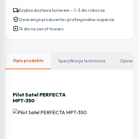
PERFECTA
local_shipping
Szybka dostawa kurierem – 1–3 dni robocze
MPT-
verified_user
Gwarancja producenta i profesjonalne wsparcie
350
assignment_return
14 dni na zwrot towaru
Opis produktu
Specyfikacja techniczna
Opinie
Pilot Satel PERFECTA
MPT-350