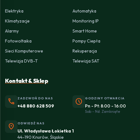
Elektryka
Automatyka
Klimatyzacje
Monitoring IP
Alarmy
Smart Home
Fotowoltaika
Pompy Ciepła
Sieci Komputerowe
Rekuperacja
Telewizja DVB-T
Telewizja SAT
Kontakt & Sklep
ZADZWOŃ DO NAS
GODZINY OTWARCIA
phone
schedule
+48 880 628 509
Pn - Pt: 8:00 - 16:00
Sob - Nd: Zamknięte
ODWIEDŹ NAS
location_on
Ul. Władysława Łokietka 1
44-190 Knurów, Śląskie