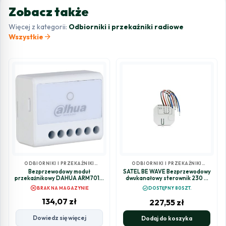
Zobacz także
Więcej z kategorii:
Odbiorniki i przekaźniki radiowe
arrow_forward
Wszystkie
ODBIORNIKI I PRZEKAŹNIKI
ODBIORNIKI I PRZEKAŹNIKI
RADIOWE
RADIOWE
Bezprzewodowy moduł
SATEL BE WAVE Bezprzewodowy
przekaźnikowy DAHUA ARM7011-
dwukanałowy sterownik 230 V
W2(868)
AC, dopuszkowy Smart CH Relay
cancel
check_circle
BRAK NA MAGAZYNIE
DOSTĘPNY 80SZT.
ASW-210 ABAX2
134,07
zł
227,55
zł
Dowiedz się więcej
Dodaj do koszyka