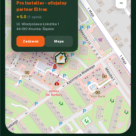
−
Pro Installer - oficjalny
partner Eltrox
⭐ 5.0
(7 opinii)
Ul. Władysława Łokietka 1
44-190 Knurów, Śląskie
Zadzwoń
Mapa
INTERACTIVE VIEW