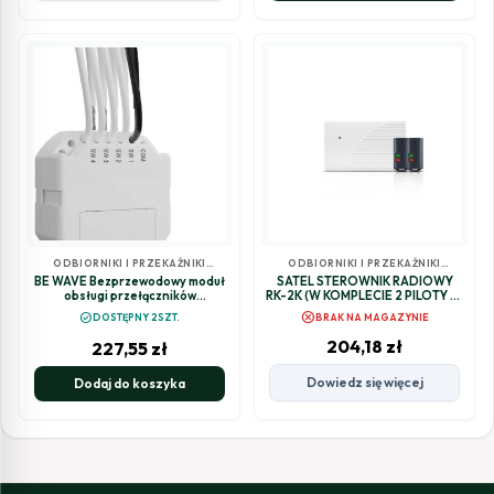
ODBIORNIKI I PRZEKAŹNIKI
ODBIORNIKI I PRZEKAŹNIKI
RADIOWE
RADIOWE
BE WAVE Bezprzewodowy moduł
SATEL STEROWNIK RADIOWY
obsługi przełączników
RK-2K (W KOMPLECIE 2 PILOTY T-
(dopuszkowy typ urządzenia
2)
cancel
check_circle
DOSTĘPNY 2SZT.
BRAK NA MAGAZYNIE
ATX-200) Smart Switch C
204,18
zł
227,55
zł
Dowiedz się więcej
Dodaj do koszyka