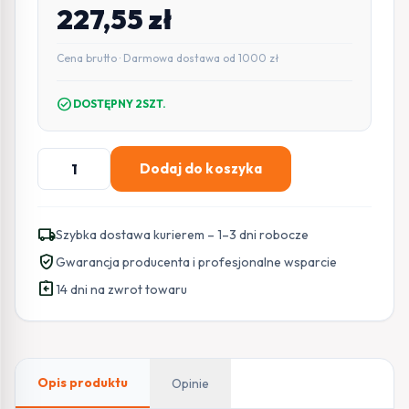
227,55
zł
Cena brutto · Darmowa dostawa od 1000 zł
check_circle
DOSTĘPNY 2SZT.
ilość
Dodaj do koszyka
BE
WAVE
Bezprzewodowy
local_shipping
Szybka dostawa kurierem – 1–3 dni robocze
ściemniacz
verified_user
Gwarancja producenta i profesjonalne wsparcie
oświetlenia
assignment_return
230
14 dni na zwrot towaru
V
AC
(dopuszkowy
typ
Opis produktu
Opinie
urządzenia