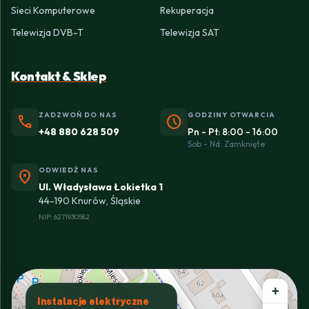
Sieci Komputerowe
Rekuperacja
Telewizja DVB-T
Telewizja SAT
Kontakt & Sklep
ZADZWOŃ DO NAS
GODZINY OTWARCIA
phone
schedule
+48 880 628 509
Pn - Pt: 8:00 - 16:00
Sob - Nd: Zamknięte
ODWIEDŹ NAS
location_on
Ul. Władysława Łokietka 1
44-190 Knurów, Śląskie
NIP: 6271930582
+
Instalacje elektryczne