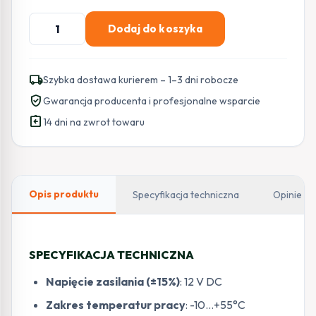
ilość
Dodaj do koszyka
SATEL
SYGNALIZATOR
WEW.
local_shipping
Szybka dostawa kurierem – 1–3 dni robocze
SPW-
verified_user
Gwarancja producenta i profesjonalne wsparcie
150
assignment_return
14 dni na zwrot towaru
Opis produktu
Specyfikacja techniczna
Opinie
SPECYFIKACJA TECHNICZNA
Napięcie zasilania (±15%)
: 12 V DC
Zakres temperatur pracy
: -10…+55°C