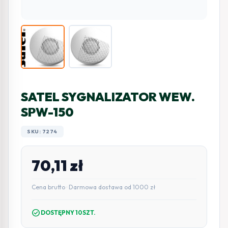
SATEL SYGNALIZATOR WEW.
SPW-150
SKU: 7274
70,11
zł
Cena brutto · Darmowa dostawa od 1000 zł
check_circle
DOSTĘPNY 10SZT.