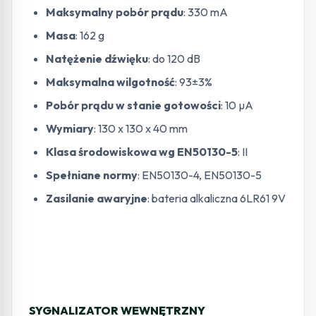
Maksymalny pobór prądu
: 330 mA
Masa
: 162 g
Natężenie dźwięku
: do 120 dB
Maksymalna wilgotność
: 93±3%
Pobór prądu w stanie gotowości
: 10 µA
Wymiary
: 130 x 130 x 40 mm
Klasa środowiskowa wg EN50130-5
: II
Spełniane normy
: EN50130-4, EN50130-5
Zasilanie awaryjne
: bateria alkaliczna 6LR61 9V
SYGNALIZATOR WEWNĘTRZNY