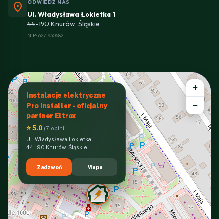
ODWIEDŹ NAS
location_on
Ul. Władysława Łokietka 1
44-190 Knurów, Śląskie
NIP: 6271930582
+
Instalacje elektryczne
−
Pro Installer - oficjalny
partner Eltrox
⭐ 5.0
(7 opinii)
Ul. Władysława Łokietka 1
44-190 Knurów, Śląskie
Zadzwoń
Mapa