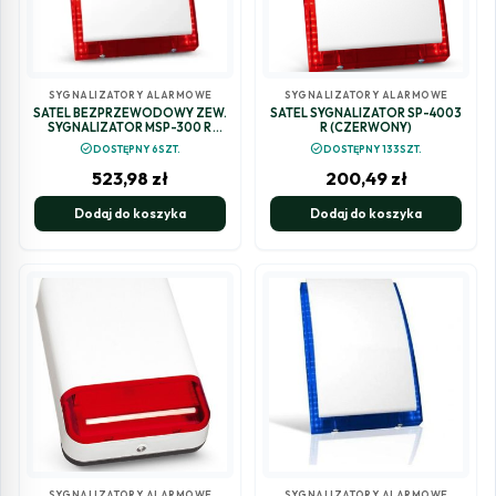
SYGNALIZATORY ALARMOWE
SYGNALIZATORY ALARMOWE
SATEL BEZPRZEWODOWY ZEW.
SATEL SYGNALIZATOR SP-4003
SYGNALIZATOR MSP-300 R
R (CZERWONY)
(CZERWONY)
check_circle
check_circle
DOSTĘPNY 6SZT.
DOSTĘPNY 133SZT.
523,98
zł
200,49
zł
Dodaj do koszyka
Dodaj do koszyka
SYGNALIZATORY ALARMOWE
SYGNALIZATORY ALARMOWE