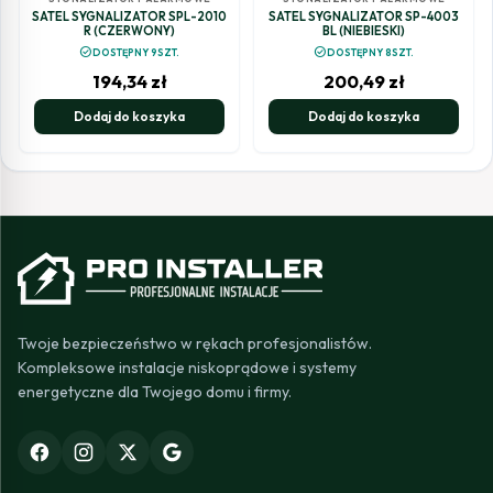
SATEL SYGNALIZATOR SPL-2010
SATEL SYGNALIZATOR SP-4003
R (CZERWONY)
BL (NIEBIESKI)
check_circle
check_circle
DOSTĘPNY 9SZT.
DOSTĘPNY 8SZT.
194,34
zł
200,49
zł
Dodaj do koszyka
Dodaj do koszyka
Twoje bezpieczeństwo w rękach profesjonalistów.
Kompleksowe instalacje niskoprądowe i systemy
energetyczne dla Twojego domu i firmy.