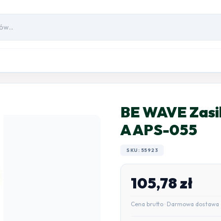
BE WAVE Zasil
A APS-055
SKU: 55923
105,78
zł
Cena brutto · Darmowa dostawa 