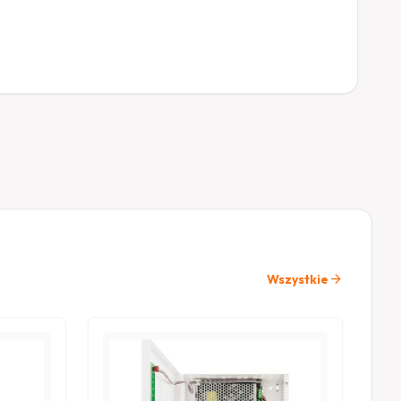
arrow_forward
Wszystkie