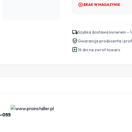
cancel
BRAK W MAGAZYNIE
local_shipping
Szybka dostawa kurierem – 1
verified_user
Gwarancja producenta i pro
assignment_return
14 dni na zwrot towaru
S-055