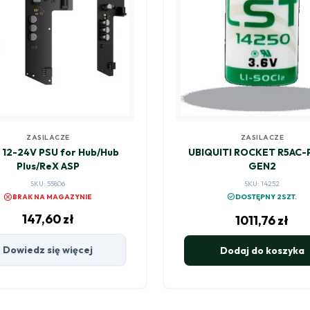
ZASILACZE
ZASILACZE
 12-24V PSU for Hub/Hub
UBIQUITI ROCKET R5AC-
Plus/ReX ASP
GEN2
SKU: 55806
SKU: 14252
cancel
check_circle
BRAK NA MAGAZYNIE
DOSTĘPNY 2SZT.
147,60
zł
1011,76
zł
Dowiedz się więcej
Dodaj do koszyka