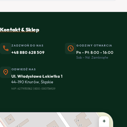
Kontakt & Sklep
ZADZWOŃ DO NAS
GODZINY OTWARCIA
phone
schedule
+48 880 628 509
Pn - Pt: 8:00 - 16:00
Sob - Nd: Zamknięte
ODWIEDŹ NAS
location_on
Ul. Władysława Łokietka 1
44-190 Knurów, Śląskie
NIP: 6271930582 | BDO: 000736929
+