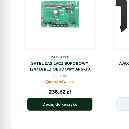
ZASILACZE
SATEL ZASILACZ BUFOROWY
AJAX
12V/3A BEZ OBUDOWY APS-30
BO
SKU: 31787
schedule
NA ZAMÓWIENIE
238,62
zł
Dodaj do koszyka