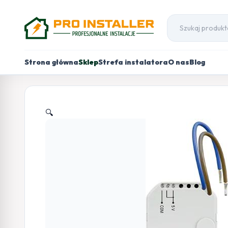
Strona główna
Sklep
Strefa instalatora
O nas
Blog
🔍