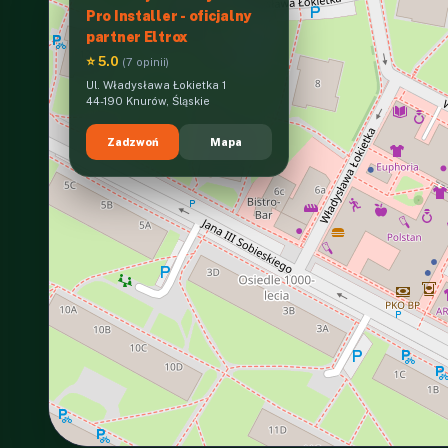
Pro Installer - oficjalny
partner Eltrox
⭐ 5.0
(7 opinii)
Ul. Władysława Łokietka 1
44-190 Knurów, Śląskie
Zadzwoń
Mapa