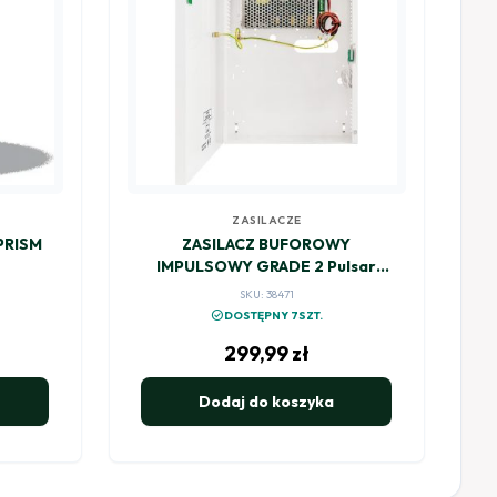
ZASILACZE
PRISM
ZASILACZ BUFOROWY
IMPULSOWY GRADE 2 Pulsar
HPSG2-12V5A-C
SKU: 38471
check_circle
DOSTĘPNY 7SZT.
299,99
zł
Dodaj do koszyka