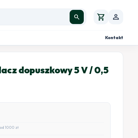
shopping_cart
person
search
Kontakt
acz dopuszkowy 5 V / 0,5
od 1000 zł