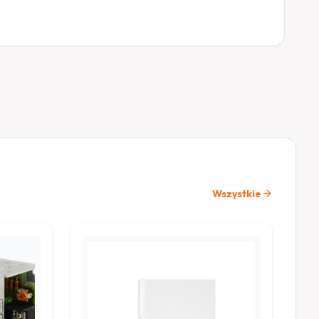
arrow_forward
Wszystkie