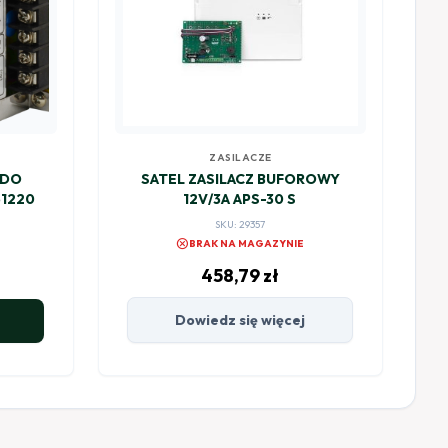
ZASILACZE
 DO
SATEL ZASILACZ BUFOROWY
51220
12V/3A APS-30 S
SKU: 29357
cancel
BRAK NA MAGAZYNIE
458,79
zł
Dowiedz się więcej