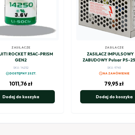
ZASILACZE
ZASILACZE
UITI ROCKET R5AC-PRISM
ZASILACZ IMPULSOWY
GEN2
ZABUDOWY Pulsar PS-2
SKU: 14252
SKU: 9745
schedule
check_circle
DOSTĘPNY 2SZT.
NA ZAMÓWIENIE
1011,76
zł
79,95
zł
Dodaj do koszyka
Dodaj do koszyka