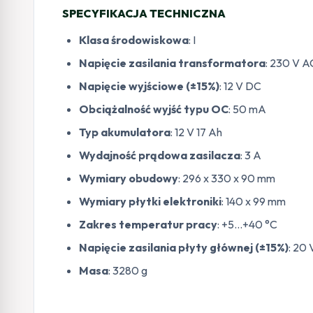
SPECYFIKACJA TECHNICZNA
Klasa środowiskowa
: I
Napięcie zasilania transformatora
: 230 V A
Napięcie wyjściowe (±15%)
: 12 V DC
Obciążalność wyjść typu OC
: 50 mA
Typ akumulatora
: 12 V 17 Ah
Wydajność prądowa zasilacza
: 3 A
Wymiary obudowy
: 296 x 330 x 90 mm
Wymiary płytki elektroniki
: 140 x 99 mm
Zakres temperatur pracy
: +5…+40 °C
Napięcie zasilania płyty głównej (±15%)
: 20
Masa
: 3280 g