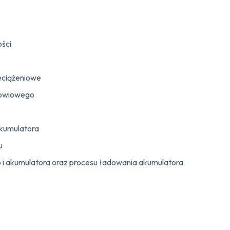
ości
eciążeniowe
łowiowego
kumulatora
u
go i akumulatora oraz procesu ładowania akumulatora