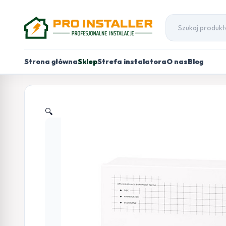
Strona główna
Sklep
Strefa instalatora
O nas
Blog
🔍