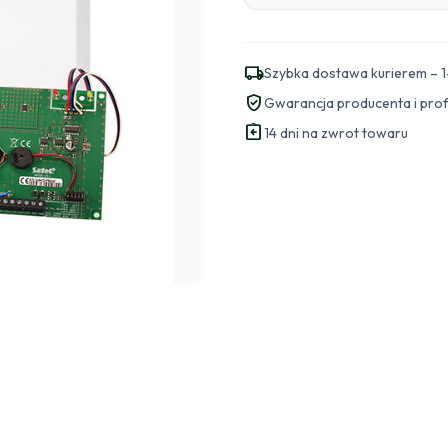
local_shipping
Szybka dostawa kurierem – 1
verified_user
Gwarancja producenta i pro
assignment_return
14 dni na zwrot towaru