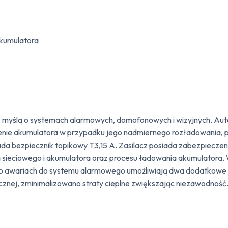
kumulatora
 myślą o systemach alarmowych, domofonowych i wizyjnych. Aut
enie akumulatora w przypadku jego nadmiernego rozładowania, 
da bezpiecznik topikowy T3,15 A. Zasilacz posiada zabezpieczen
ia sieciowego i akumulatora oraz procesu ładowania akumulator
i o awariach do systemu alarmowego umożliwiają dwa dodatkowe 
cznej, zminimalizowano straty cieplne zwiększając niezawodność.