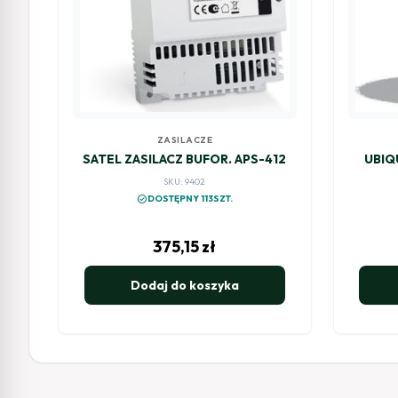
ZASILACZE
SATEL ZASILACZ BUFOR. APS-412
UBIQ
SKU: 9402
check_circle
DOSTĘPNY 113SZT.
375,15
zł
Dodaj do koszyka