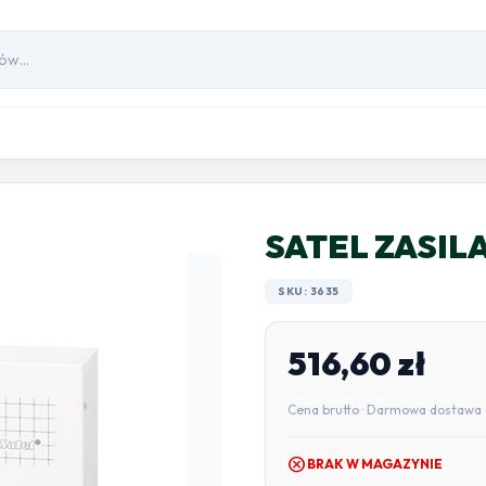
SATEL ZASIL
SKU: 3635
516,60
zł
Cena brutto · Darmowa dostawa 
cancel
BRAK W MAGAZYNIE