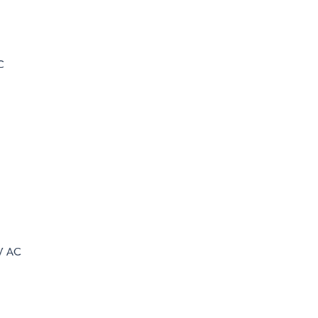
C
 V AC