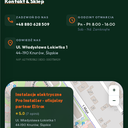
Kontakt & Sklep
ZADZWOŃ DO NAS
GODZINY OTWARCIA
phone
schedule
+48 880 628 509
Pn - Pt: 8:00 - 16:00
Sob - Nd: Zamknięte
ODWIEDŹ NAS
location_on
Ul. Władysława Łokietka 1
44-190 Knurów, Śląskie
NIP: 6271930582 | BDO: 000736929
+
Instalacje elektryczne
−
Pro Installer - oficjalny
partner Eltrox
⭐ 5.0
(7 opinii)
Ul. Władysława Łokietka 1
44-190 Knurów, Śląskie