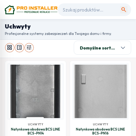
search
Uchwyty
Profesjonalne systemy zabezpieczeń dla Twojego domu i firmy.
grid_view
list_alt
tune
UCHWYTY
UCHWYTY
Natynkowa obudowa BCS LINE
Natynkowa obudowa BCS LINE
BCS-PN14
BCS-PN16