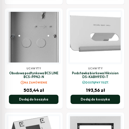
UCHWYTY
UCHWYTY
Obudowa podtynkowa BCS LINE
Podstawka biurkowa Hikvision
BCS-PPN2-N
DS-KABH9510-T
schedule
check_circle
NA ZAMÓWIENIE
DOSTĘPNY 11SZT.
503,44
zł
193,56
zł
Dodaj do koszyka
Dodaj do koszyka