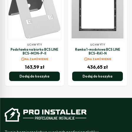
UCHWYTY
UCHWYTY
Podstawka na biurko BCS LINE
Ramka 1-modułowa BCS LINE
BCS-MON-P-II
BCS-RA1-N
schedule
schedule
NA ZAMÓWIENIE
NA ZAMÓWIENIE
163,59
zł
436,65
zł
Dodaj do koszyka
Dodaj do koszyka
Twoje bezpieczeństwo w rękach profesjonalistów.