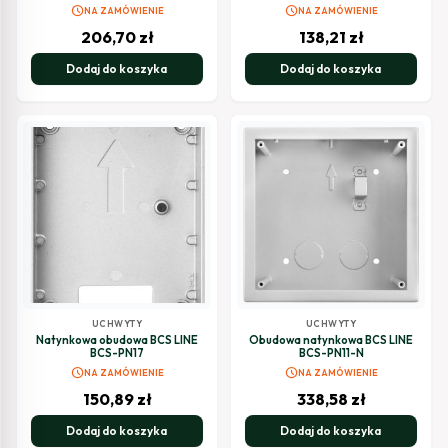
schedule
schedule
NA ZAMÓWIENIE
NA ZAMÓWIENIE
206,70
zł
138,21
zł
Dodaj do koszyka
Dodaj do koszyka
UCHWYTY
UCHWYTY
Natynkowa obudowa BCS LINE
Obudowa natynkowa BCS LINE
BCS-PN17
BCS-PN11-N
schedule
schedule
NA ZAMÓWIENIE
NA ZAMÓWIENIE
150,89
zł
338,58
zł
Dodaj do koszyka
Dodaj do koszyka