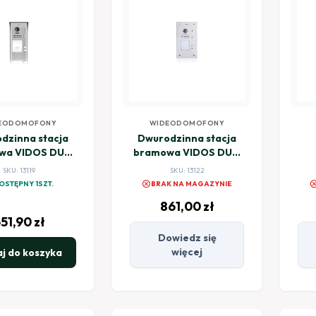
EODOMOFONY
WIDEODOMOFONY
dzinna stacja
Dwurodzinna stacja
wa VIDOS DUO
bramowa VIDOS DUO
S1102A
S1202A
SKU: 13119
SKU: 13122
cancel
canc
OSTĘPNY 1SZT.
BRAK NA MAGAZYNIE
861,00
zł
51,90
zł
Dowiedz się
więcej
j do koszyka