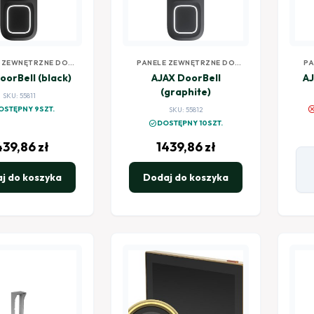
 ZEWNĘTRZNE DO
PANELE ZEWNĘTRZNE DO
PA
EODOMOFONÓW
WIDEODOMOFONÓW
oorBell (black)
AJAX DoorBell
AJ
(graphite)
SKU: 55811
canc
OSTĘPNY 9SZT.
SKU: 55812
check_circle
DOSTĘPNY 10SZT.
439,86
zł
1439,86
zł
j do koszyka
Dodaj do koszyka