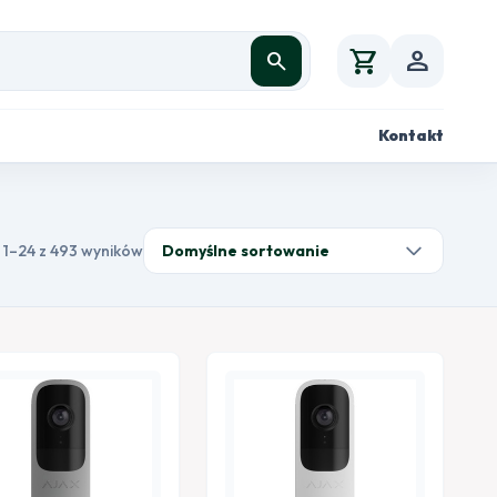
shopping_cart
person
search
Kontakt
 1–24 z 493 wyników