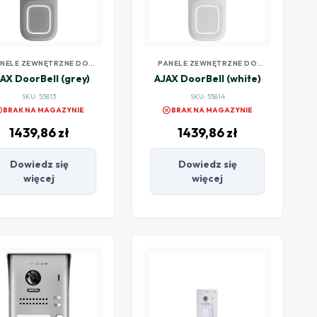
NELE ZEWNĘTRZNE DO
PANELE ZEWNĘTRZNE DO
WIDEODOMOFONÓW
WIDEODOMOFONÓW
AX DoorBell (grey)
AJAX DoorBell (white)
SKU: 55813
SKU: 55814
el
cancel
BRAK NA MAGAZYNIE
BRAK NA MAGAZYNIE
1439,86
zł
1439,86
zł
Dowiedz się
Dowiedz się
więcej
więcej