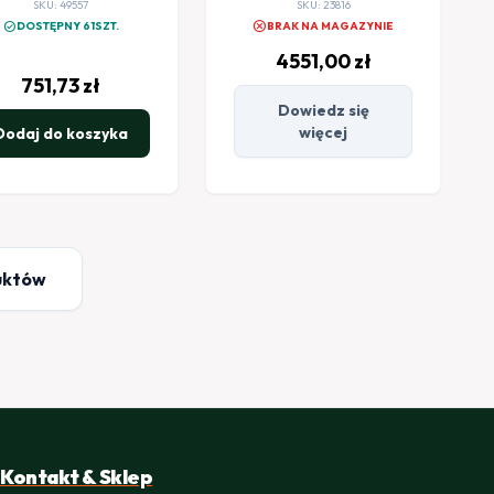
SKU: 49557
SKU: 23816
cancel
check_circle
DOSTĘPNY 61SZT.
BRAK NA MAGAZYNIE
4551,00
zł
751,73
zł
Dowiedz się
więcej
Dodaj do koszyka
uktów
Kontakt & Sklep