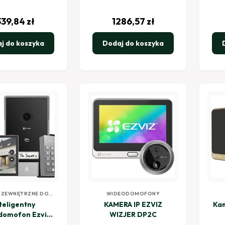
339,84
zł
1286,57
zł
j do koszyka
Dodaj do koszyka
 ZEWNĘTRZNE DO
WIDEODOMOFONY
EODOMOFONÓW
teligentny
KAMERA IP EZVIZ
Kam
domofon Ezviz
WIZJER DP2C
TP7 3MP