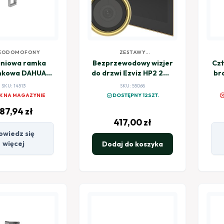
EODOMOFONY
ZESTAWY
WIDEODOMOFONOWE
iniowa ramka
Bezprzewodowy wizjer
Czt
nkowa DAHUA
do drzwi Ezviz HP2 2MP
br
10 dla panelu
złoty
SKU: 14513
SKU: 55068
TO1210C-X
canc
check_circle
K NA MAGAZYNIE
DOSTĘPNY 12SZT.
87,94
zł
417,00
zł
owiedz się
więcej
Dodaj do koszyka