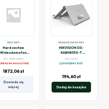
ZESTAWY
WIDEODOMOFONY
WIDEODOMOFONOWE
Hard zestaw
HIKVISION DS-
Wideodomofon
KABH8350-T
Hikvision DS-
podstawka biurkowa
SKU: 53195_DEMO
SKU: 26144
KIS704EY-
do monitora
el
check_circle
BRAK NA MAGAZYNIE
DOSTĘPNY 3SZT.
ACW2/Aluminum
1872,06
zł
194,60
zł
Dowiedz się
więcej
Dodaj do koszyka