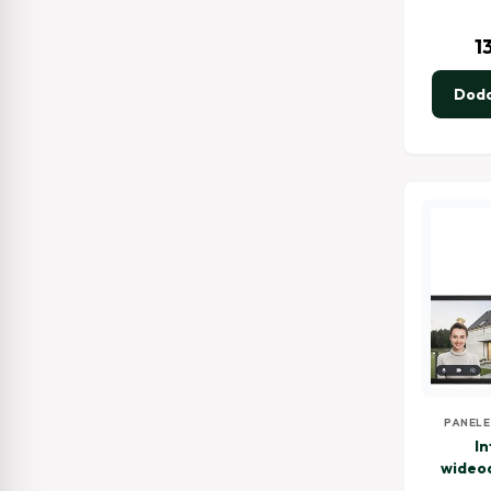
1
Doda
PANELE
WID
In
wideo