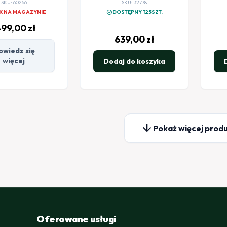
SKU: 60256
SKU: 32778
check_circle
K NA MAGAZYNIE
DOSTĘPNY 125SZT.
499,00
zł
639,00
zł
owiedz się
więcej
Dodaj do koszyka
arrow_downward
Pokaż więcej prod
Oferowane usługi