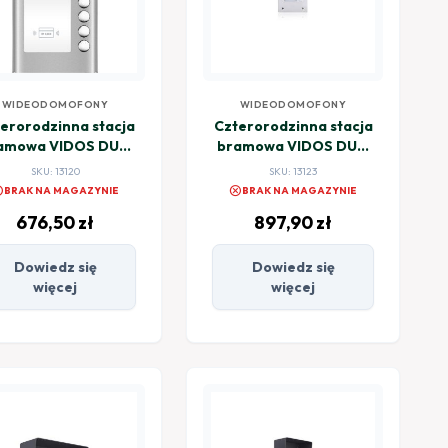
WIDEODOMOFONY
WIDEODOMOFONY
erorodzinna stacja
Czterorodzinna stacja
amowa VIDOS DUO
bramowa VIDOS DUO
S1104A
S1204A
SKU: 13120
SKU: 13123
el
cancel
BRAK NA MAGAZYNIE
BRAK NA MAGAZYNIE
676,50
zł
897,90
zł
Dowiedz się
Dowiedz się
więcej
więcej