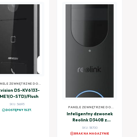
NELE ZEWNĘTRZNE DO
WIDEODOMOFONÓW
kvision DS-KV6133-
ME1(O-STD)/Flush
SKU: 56695
PANELE ZEWNĘTRZNE DO
check_circle
DOSTĘPNY 1SZT.
WIDEODOMOFONÓW
Inteligentny dzwonek
Reolink D340B z
baterią Wi-Fi 2K 4MP
SKU: 58700
cancel
BRAK NA MAGAZYNIE