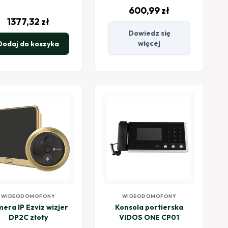
600,99
zł
1377,32
zł
Dowiedz się
więcej
Dodaj do koszyka
WIDEODOMOFONY
WIDEODOMOFONY
era IP Ezviz wizjer
Konsola portierska
DP2C złoty
VIDOS ONE CP01