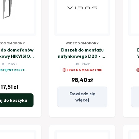
EODOMOFONY
WIDEODOMOFONY
 do domofonów
Daszek do montażu
kowy HIKVISION
natynkowego D20 - do
V8113-RS/Flush
stacji bramowej VIDOS
SKU: 28950
SKU: 21403
S20DA
cancel
canc
STĘPNY 22SZT.
BRAK NA MAGAZYNIE
98,40
zł
117,51
zł
Dowiedz się
więcej
j do koszyka