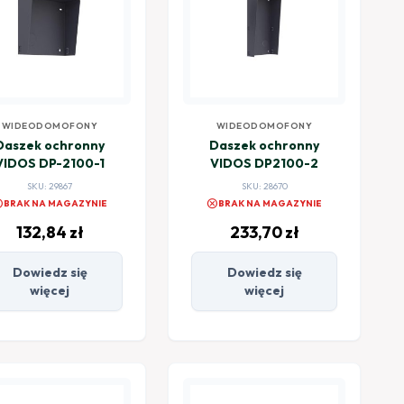
WIDEODOMOFONY
WIDEODOMOFONY
Daszek ochronny
Daszek ochronny
VIDOS DP-2100-1
VIDOS DP2100-2
SKU: 29867
SKU: 28670
el
cancel
BRAK NA MAGAZYNIE
BRAK NA MAGAZYNIE
132,84
zł
233,70
zł
Dowiedz się
Dowiedz się
więcej
więcej