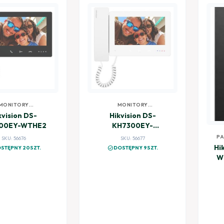
MONITORY
MONITORY
EODOMOFONÓW
WIDEODOMOFONÓW
kvision DS-
Hikvision DS-
00EY-WTHE2
KH7300EY-
WTHE2/White
PA
SKU: 56676
SKU: 56677
Hi
check_circle
STĘPNY 20SZT.
DOSTĘPNY 9SZT.
W