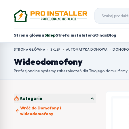
Strona główna
Sklep
Strefa instalatora
O nas
Blog
STRONA GŁÓWNA
SKLEP
AUTOMATYKA DOMOWA
DOMOFO
chevron_right
chevron_right
chevron_right
Wideodomofony
Profesjonalne systemy zabezpieczeń dla Twojego domu i firmy.
expand_more
category
Kategorie
Wróć do Domofony i
arrow_back
wideodomofony