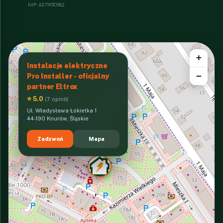
NIP: 6271930582
+
Instalacje elektryczne
−
Pro Installer - oficjalny
partner Eltrox
⭐ 5.0
(7 opinii)
Ul. Władysława Łokietka 1
44-190 Knurów, Śląskie
Zadzwoń
Mapa