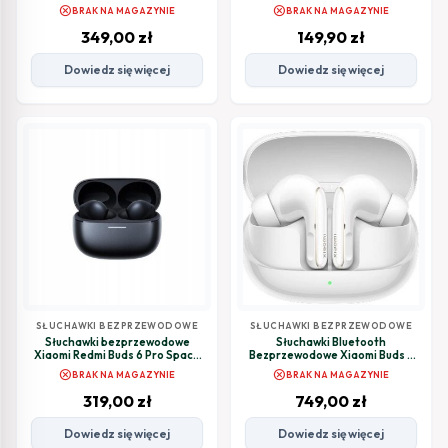
Pro Lavender Purple
cancel
cancel
BRAK NA MAGAZYNIE
BRAK NA MAGAZYNIE
349,00
zł
149,90
zł
Dowiedz się więcej
Dowiedz się więcej
SŁUCHAWKI BEZPRZEWODOWE
SŁUCHAWKI BEZPRZEWODOWE
Słuchawki bezprzewodowe
Słuchawki Bluetooth
Xiaomi Redmi Buds 6 Pro Space
Bezprzewodowe Xiaomi Buds 5
Black
Pro BT Ceramic White
cancel
cancel
BRAK NA MAGAZYNIE
BRAK NA MAGAZYNIE
319,00
zł
749,00
zł
Dowiedz się więcej
Dowiedz się więcej