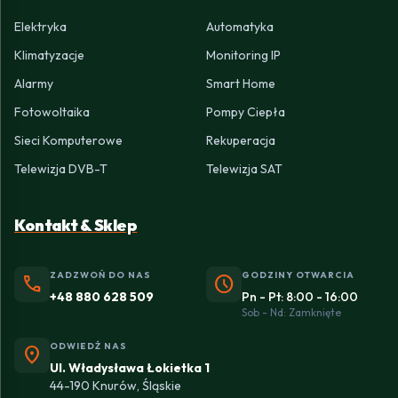
Elektryka
Automatyka
Klimatyzacje
Monitoring IP
Alarmy
Smart Home
Fotowoltaika
Pompy Ciepła
Sieci Komputerowe
Rekuperacja
Telewizja DVB-T
Telewizja SAT
Kontakt & Sklep
ZADZWOŃ DO NAS
GODZINY OTWARCIA
phone
schedule
+48 880 628 509
Pn - Pt: 8:00 - 16:00
Sob - Nd: Zamknięte
ODWIEDŹ NAS
location_on
Ul. Władysława Łokietka 1
44-190 Knurów, Śląskie