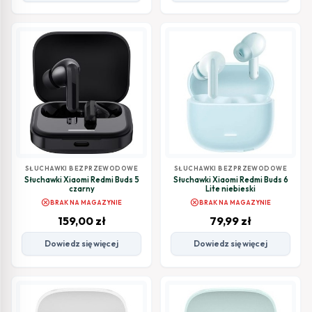
SŁUCHAWKI BEZPRZEWODOWE
SŁUCHAWKI BEZPRZEWODOWE
Słuchawki Xiaomi Redmi Buds 5
Słuchawki Xiaomi Redmi Buds 6
czarny
Lite niebieski
cancel
cancel
BRAK NA MAGAZYNIE
BRAK NA MAGAZYNIE
159,00
zł
79,99
zł
Dowiedz się więcej
Dowiedz się więcej