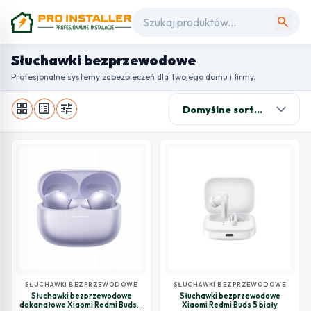
search
Słuchawki bezprzewodowe
Profesjonalne systemy zabezpieczeń dla Twojego domu i firmy.
grid_view
list_alt
tune
SŁUCHAWKI BEZPRZEWODOWE
SŁUCHAWKI BEZPRZEWODOWE
Słuchawki bezprzewodowe
Słuchawki bezprzewodowe
dokanałowe Xiaomi Redmi Buds 6
Xiaomi Redmi Buds 5 biały