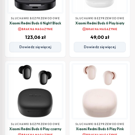
SŁUCHAWKI BEZPRZEWODOWE
SŁUCHAWKI BEZPRZEWODOWE
Xiaomi Redmi Buds 6 Night Black
Xiaomi Redmi Buds 6 Play biały
cancel
cancel
BRAK NA MAGAZYNIE
BRAK NA MAGAZYNIE
123,06
zł
49,00
zł
Dowiedz się więcej
Dowiedz się więcej
SŁUCHAWKI BEZPRZEWODOWE
SŁUCHAWKI BEZPRZEWODOWE
Xiaomi Redmi Buds 6 Play czarny
Xiaomi Redmi Buds 6 Play Pink
cancel
cancel
BRAK NA MAGAZYNIE
BRAK NA MAGAZYNIE