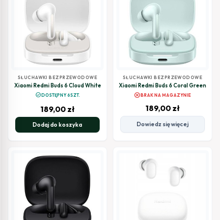
SŁUCHAWKI BEZPRZEWODOWE
SŁUCHAWKI BEZPRZEWODOWE
Xiaomi Redmi Buds 6 Cloud White
Xiaomi Redmi Buds 6 Coral Green
cancel
check_circle
DOSTĘPNY 6SZT.
BRAK NA MAGAZYNIE
189,00
zł
189,00
zł
Dowiedz się więcej
Dodaj do koszyka