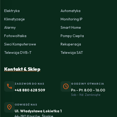
Elektryka
Automatyka
Klimatyzacje
Monitoring IP
Alarmy
Smart Home
Fotowoltaika
Pompy Ciepła
Sieci Komputerowe
Rekuperacja
Telewizja DVB-T
Telewizja SAT
Kontakt & Sklep
ZADZWOŃ DO NAS
GODZINY OTWARCIA
phone
schedule
+48 880 628 509
Pn - Pt: 8:00 - 16:00
Sob - Nd: Zamknięte
ODWIEDŹ NAS
location_on
Ul. Władysława Łokietka 1
44-190 Knurów, Śląskie