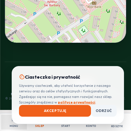
INTERACTIVE VIEW
cookie
Ciasteczka i prywatność
SZYBKIE I BEZPIECZNE PŁATNOŚCI
Używamy ciasteczek, aby ułatwić korzystanie z naszego
POLITYKA
REGULAMIN
CENNIK
ZWROTY I
serwisu oraz do celów statystycznych i funkcjonalnych.
PRYWATNOŚCI
DOSTAW
REKLAMACJE
Zgadzając się na nie, pomagasz nam rozwijać nasz sklep.
© 2026 PROINSTALLER.PL - KNURÓW. WSZYSTKIE PRAWA ZASTRZEŻONE.
Szczegóły znajdziesz w
polityce prywatności
.
AKCEPTUJĘ
ODRZUĆ
menu
shopping_bag
home
person
shopping_cart
MENU
SKLEP
START
KONTO
KOSZYK