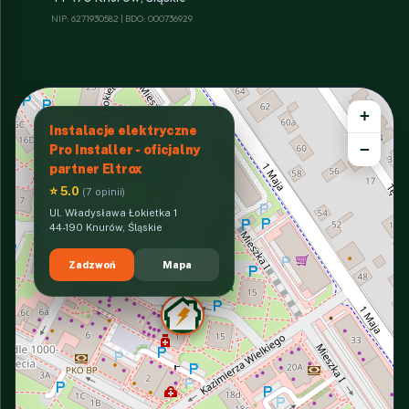
NIP: 6271930582 | BDO: 000736929
+
Instalacje elektryczne
−
Pro Installer - oficjalny
partner Eltrox
⭐ 5.0
(7 opinii)
Ul. Władysława Łokietka 1
44-190 Knurów, Śląskie
Zadzwoń
Mapa