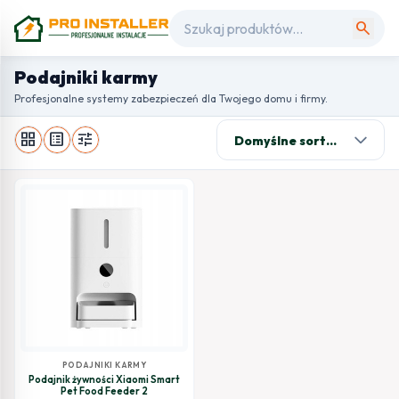
search
Podajniki karmy
Profesjonalne systemy zabezpieczeń dla Twojego domu i firmy.
grid_view
list_alt
tune
PODAJNIKI KARMY
Podajnik żywności Xiaomi Smart
Pet Food Feeder 2