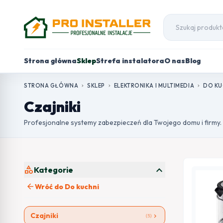
Strona główna
Sklep
Strefa instalatora
O nas
Blog
STRONA GŁÓWNA
SKLEP
ELEKTRONIKA I MULTIMEDIA
DO KU
chevron_right
chevron_right
chevron_right
Czajniki
Profesjonalne systemy zabezpieczeń dla Twojego domu i firmy.
expand_more
category
Kategorie
arrow_back
Wróć do Do kuchni
Czajniki
chevron_right
(5)