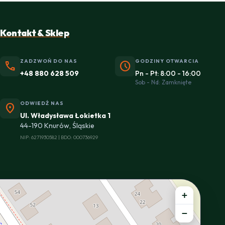
Kontakt & Sklep
ZADZWOŃ DO NAS
GODZINY OTWARCIA
phone
schedule
+48 880 628 509
Pn - Pt: 8:00 - 16:00
Sob - Nd: Zamknięte
ODWIEDŹ NAS
location_on
Ul. Władysława Łokietka 1
44-190 Knurów, Śląskie
NIP: 6271930582 | BDO: 000736929
+
−