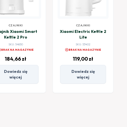
CZAJNIKI
CZAJNIKI
ajnik Xiaomi Smart
Xiaomi Electric Kettle 2
Kettle 2 Pro
Lite
SKU: 54850
SKU: 53402
el
cancel
BRAK NA MAGAZYNIE
BRAK NA MAGAZYNIE
184,66
zł
119,00
zł
Dowiedz się
Dowiedz się
więcej
więcej