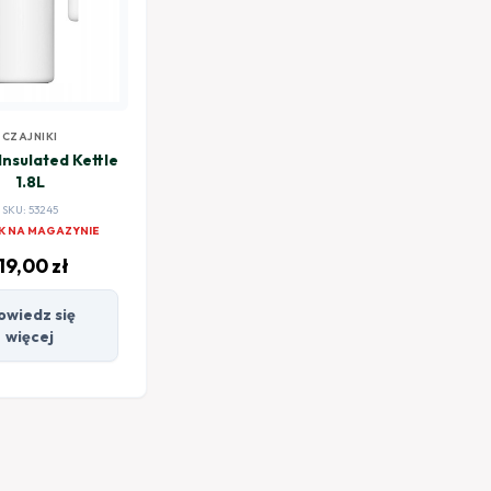
CZAJNIKI
Insulated Kettle
1.8L
SKU: 53245
K NA MAGAZYNIE
119,00
zł
owiedz się
więcej