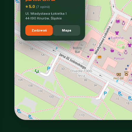
⭐ 5.0
(7 opinii)
Ul. Władysława Łokietka 1
44-190 Knurów, Śląskie
Zadzwoń
Mapa