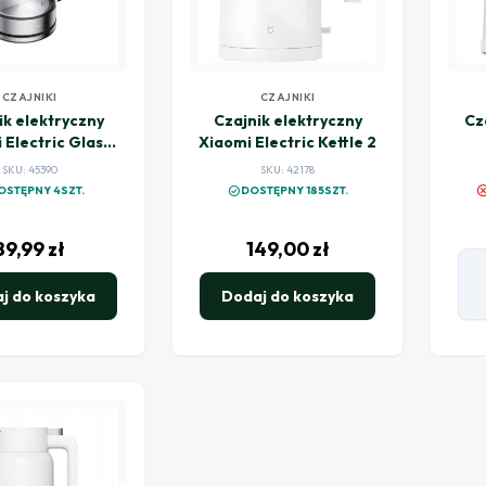
CZAJNIKI
CZAJNIKI
ik elektryczny
Czajnik elektryczny
Cz
 Electric Glass
Xiaomi Electric Kettle 2
Kettle
SKU: 45390
SKU: 42178
canc
check_circle
OSTĘPNY 4SZT.
DOSTĘPNY 185SZT.
89,99
zł
149,00
zł
j do koszyka
Dodaj do koszyka