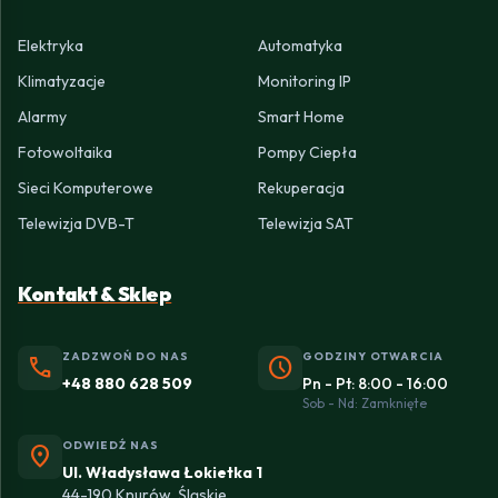
Elektryka
Automatyka
Klimatyzacje
Monitoring IP
Alarmy
Smart Home
Fotowoltaika
Pompy Ciepła
Sieci Komputerowe
Rekuperacja
Telewizja DVB-T
Telewizja SAT
Kontakt & Sklep
ZADZWOŃ DO NAS
GODZINY OTWARCIA
phone
schedule
+48 880 628 509
Pn - Pt: 8:00 - 16:00
Sob - Nd: Zamknięte
ODWIEDŹ NAS
location_on
Ul. Władysława Łokietka 1
44-190 Knurów, Śląskie