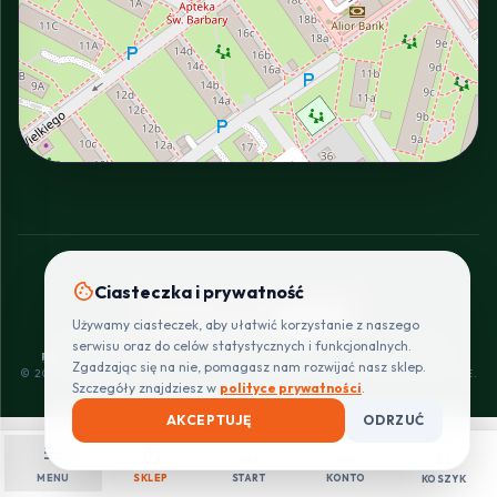
INTERACTIVE VIEW
cookie
Ciasteczka i prywatność
SZYBKIE I BEZPIECZNE PŁATNOŚCI
Używamy ciasteczek, aby ułatwić korzystanie z naszego
POLITYKA
REGULAMIN
CENNIK
ZWROTY I
serwisu oraz do celów statystycznych i funkcjonalnych.
PRYWATNOŚCI
DOSTAW
REKLAMACJE
Zgadzając się na nie, pomagasz nam rozwijać nasz sklep.
© 2026 PROINSTALLER.PL - KNURÓW. WSZYSTKIE PRAWA ZASTRZEŻONE.
Szczegóły znajdziesz w
polityce prywatności
.
AKCEPTUJĘ
ODRZUĆ
menu
shopping_bag
home
person
shopping_cart
MENU
SKLEP
START
KONTO
KOSZYK