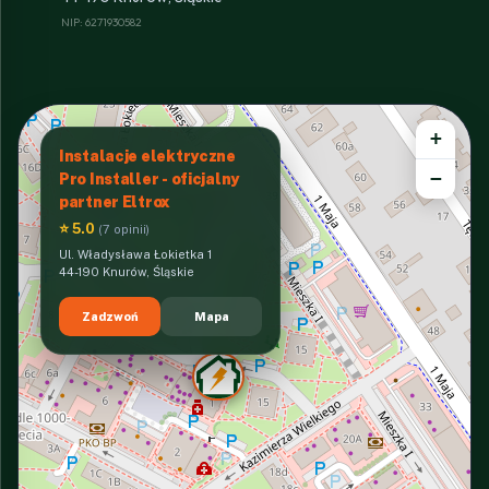
NIP: 6271930582
+
Instalacje elektryczne
−
Pro Installer - oficjalny
partner Eltrox
⭐ 5.0
(7 opinii)
Ul. Władysława Łokietka 1
44-190 Knurów, Śląskie
Zadzwoń
Mapa