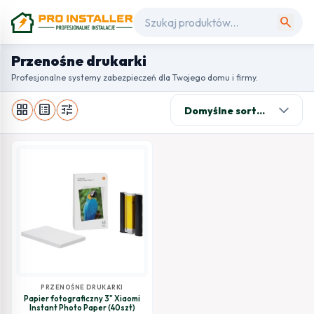
search
Przenośne drukarki
Profesjonalne systemy zabezpieczeń dla Twojego domu i firmy.
grid_view
list_alt
tune
PRZENOŚNE DRUKARKI
Papier fotograficzny 3" Xiaomi
Instant Photo Paper (40szt)