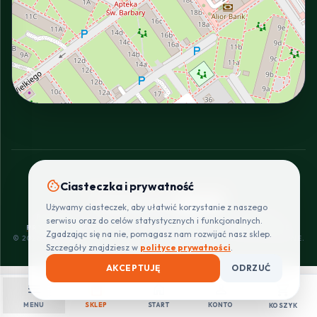
INTERACTIVE VIEW
cookie
Ciasteczka i prywatność
SZYBKIE I BEZPIECZNE PŁATNOŚCI
Używamy ciasteczek, aby ułatwić korzystanie z naszego
POLITYKA
REGULAMIN
CENNIK
ZWROTY I
serwisu oraz do celów statystycznych i funkcjonalnych.
PRYWATNOŚCI
DOSTAW
REKLAMACJE
Zgadzając się na nie, pomagasz nam rozwijać nasz sklep.
© 2026 PROINSTALLER.PL - KNURÓW. WSZYSTKIE PRAWA ZASTRZEŻONE.
Szczegóły znajdziesz w
polityce prywatności
.
AKCEPTUJĘ
ODRZUĆ
menu
shopping_bag
home
person
shopping_cart
MENU
SKLEP
START
KONTO
KOSZYK