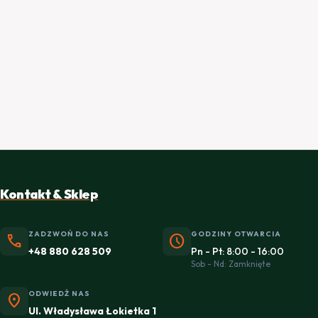
Kontakt & Sklep
ZADZWOŃ DO NAS
GODZINY OTWARCIA
phone
schedule
+48 880 628 509
Pn - Pt: 8:00 - 16:00
Sob - Nd: Zamknięte
ODWIEDŹ NAS
location_on
Ul. Władysława Łokietka 1