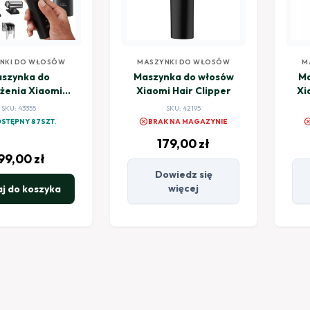
NKI DO WŁOSÓW
MASZYNKI DO WŁOSÓW
M
szynka do
Maszynka do włosów
Ma
yżenia Xiaomi
Xiaomi Hair Clipper
Xi
ming Kit Pro
SKU: 43355
SKU: 42195
cancel
canc
STĘPNY 87SZT.
BRAK NA MAGAZYNIE
179,00
zł
99,00
zł
Dowiedz się
więcej
j do koszyka