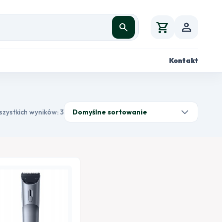
shopping_cart
person
search
Kontakt
szystkich wyników: 3