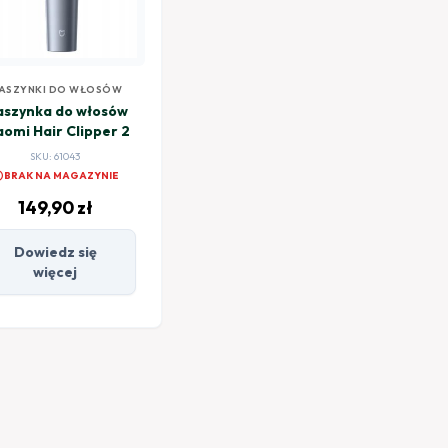
ASZYNKI DO WŁOSÓW
szynka do włosów
aomi Hair Clipper 2
SKU: 61043
el
BRAK NA MAGAZYNIE
149,90
zł
Dowiedz się
więcej