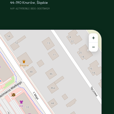
44-190 Knurów, Śląskie
NIP: 6271930582 | BDO: 000736929
+
−