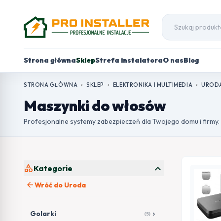
Strona główna
Sklep
Strefa instalatora
O nas
Blog
STRONA GŁÓWNA
SKLEP
ELEKTRONIKA I MULTIMEDIA
UROD
chevron_right
chevron_right
chevron_right
Maszynki do włosów
Profesjonalne systemy zabezpieczeń dla Twojego domu i firmy.
expand_more
category
Kategorie
arrow_back
Wróć do Uroda
Golarki
chevron_right
(5)