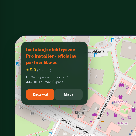
Instalacje elektryczne
Pro Installer - oficjalny
partner Eltrox
⭐ 5.0
(7 opinii)
Ul. Władysława Łokietka 1
44-190 Knurów, Śląskie
Zadzwoń
Mapa