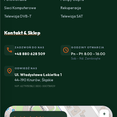
Sieci Komputerowe
Rekuperacja
Telewizja DVB-T
Telewizja SAT
Kontakt & Sklep
ZADZWOŃ DO NAS
GODZINY OTWARCIA
phone
schedule
+48 880 628 509
Pn - Pt: 8:00 - 16:00
Sob - Nd: Zamknięte
ODWIEDŹ NAS
location_on
Ul. Władysława Łokietka 1
44-190 Knurów, Śląskie
NIP: 6271930582 | BDO: 000736929
+