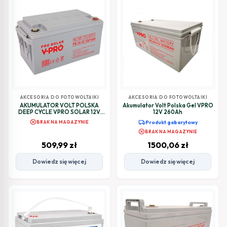
AKCESORIA DO FOTOWOLTAIKI
AKCESORIA DO FOTOWOLTAIKI
AKUMULATOR VOLT POLSKA
Akumulator Volt Polska Gel VPRO
DEEP CYCLE VPRO SOLAR 12V
12V 260Ah
74Ah VRLA BEZOBSŁUGOWY
cancel
local_shipping
BRAK NA MAGAZYNIE
Produkt gabarytowy
cancel
BRAK NA MAGAZYNIE
509,99
zł
1500,06
zł
Dowiedz się więcej
Dowiedz się więcej