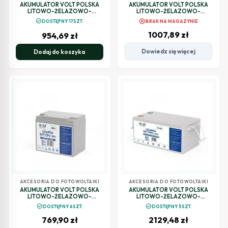
AKUMULATOR VOLT POLSKA
AKUMULATOR VOLT POLSKA
LITOWO-ŻELAZOWO-
LITOWO-ŻELAZOWO-
FOSFORANOWY LiFePO4 12V
FOSFORANOWY LiFePO4 12V
cancel
check_circle
DOSTĘPNY 17SZT.
BRAK NA MAGAZYNIE
100Ah 100A
100Ah 150A
1007,89
zł
954,69
zł
Dowiedz się więcej
Dodaj do koszyka
AKCESORIA DO FOTOWOLTAIKI
AKCESORIA DO FOTOWOLTAIKI
AKUMULATOR VOLT POLSKA
AKUMULATOR VOLT POLSKA
LITOWO-ŻELAZOWO-
LITOWO-ŻELAZOWO-
FOSFORANOWY LiFePO4 12V
FOSFORANOWY LiFePO4 24V
check_circle
check_circle
DOSTĘPNY 6SZT.
DOSTĘPNY 5SZT.
60Ah 60A
120Ah 120A
769,90
zł
2129,48
zł