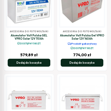
AKCESORIA DO FOTOWOLTAIKI
AKCESORIA DO FOTOWOLTAIKI
Akumulator Volt Polska GEL
Akumulator Volt Polska Gel VPRO
VPRO Solar 12V 110Ah
Solar 12V 140Ah
check_circle
local_shipping
DOSTĘPNY 58SZT.
Produkt gabarytowy
check_circle
DOSTĘPNY 18SZT.
579,89
zł
774,00
zł
Dodaj do koszyka
Dodaj do koszyka