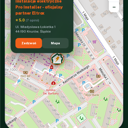
Instalacje elektryczne
−
Pro Installer - oficjalny
partner Eltrox
⭐ 5.0
(7 opinii)
Ul. Władysława Łokietka 1
44-190 Knurów, Śląskie
Zadzwoń
Mapa
INTERACTIVE VIEW