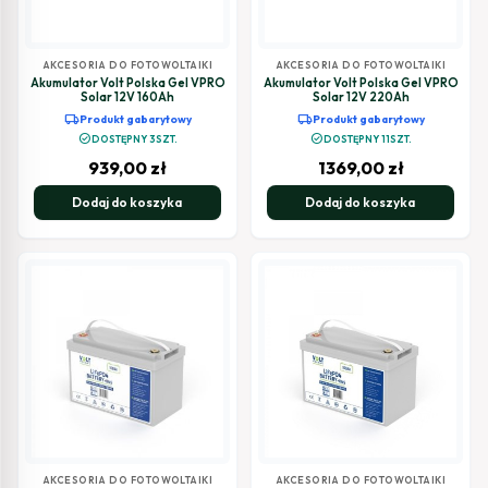
AKCESORIA DO FOTOWOLTAIKI
AKCESORIA DO FOTOWOLTAIKI
Akumulator Volt Polska Gel VPRO
Akumulator Volt Polska Gel VPRO
Solar 12V 160Ah
Solar 12V 220Ah
local_shipping
local_shipping
Produkt gabarytowy
Produkt gabarytowy
check_circle
check_circle
DOSTĘPNY 3SZT.
DOSTĘPNY 11SZT.
939,00
zł
1369,00
zł
Dodaj do koszyka
Dodaj do koszyka
AKCESORIA DO FOTOWOLTAIKI
AKCESORIA DO FOTOWOLTAIKI