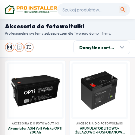
search
Akcesoria do fotowoltaiki
Profesjonalne systemy zabezpieczeń dla Twojego domu i firmy.
grid_view
list_alt
tune
AKCESORIA DO FOTOWOLTAIKI
AKCESORIA DO FOTOWOLTAIKI
Akumulator AGM Volt Polska OPTI
AKUMULATOR LITOWO-
200Ah
ŻELAZOWO-FOSFORANOWY