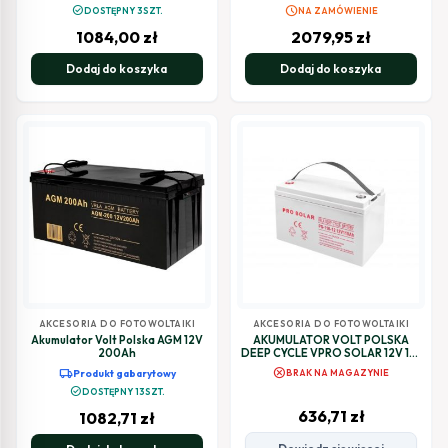
LiFePO4 Green Cell 12V 80Ah
schedule
check_circle
DOSTĘPNY 3SZT.
NA ZAMÓWIENIE
1084,00
zł
2079,95
zł
Dodaj do koszyka
Dodaj do koszyka
AKCESORIA DO FOTOWOLTAIKI
AKCESORIA DO FOTOWOLTAIKI
Akumulator Volt Polska AGM 12V
AKUMULATOR VOLT POLSKA
200Ah
DEEP CYCLE VPRO SOLAR 12V 110
Ah VRLA BEZOBSŁUGOWY
cancel
local_shipping
Produkt gabarytowy
BRAK NA MAGAZYNIE
check_circle
DOSTĘPNY 13SZT.
636,71
zł
1082,71
zł