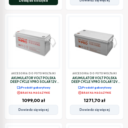
Dowiedz się więcej
Dodaj do koszyka
AKCESORIA DO FOTOWOLTAIKI
AKCESORIA DO FOTOWOLTAIKI
AKUMULATOR VOLT POLSKA
AKUMULATOR VOLT POLSKA
DEEP CYCLE VPRO SOLAR 12V
DEEP CYCLE VPRO SOLAR 12V
160Ah VRLA BEZOBSŁUGOWY
220AH VRLA BEZOBSŁUGOWY
local_shipping
local_shipping
Produkt gabarytowy
Produkt gabarytowy
cancel
cancel
BRAK NA MAGAZYNIE
BRAK NA MAGAZYNIE
1099,00
zł
1271,70
zł
Dowiedz się więcej
Dowiedz się więcej