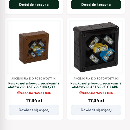
Dodaj do koszyka
Dodaj do koszyka
AKCESORIA DO FOTOWOLTAIKI
AKCESORIA DO FOTOWOLTAIKI
Puszka natynkowa z zaciskami 12
Puszka natynkowa z zaciskami 12
wlotów VIPLAST VP-51 BRĄZOWA
wlotów VIPLAST VP-51 CZARNA
IP55 118x118x46mm 051-52
IP55 118x118x46mm 051-55
cancel
cancel
BRAK NA MAGAZYNIE
BRAK NA MAGAZYNIE
17,34
zł
17,34
zł
Dowiedz się więcej
Dowiedz się więcej