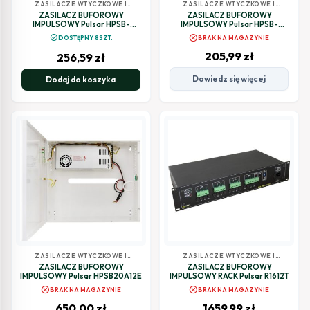
ZASILACZE WTYCZKOWE I
ZASILACZE WTYCZKOWE I
BUFOROWE
BUFOROWE
ZASILACZ BUFOROWY
ZASILACZ BUFOROWY
IMPULSOWY Pulsar HPSB-
IMPULSOWY Pulsar HPSB-
12V3A-C
12V5A-C
cancel
check_circle
DOSTĘPNY 8SZT.
BRAK NA MAGAZYNIE
205,99
zł
256,59
zł
Dowiedz się więcej
Dodaj do koszyka
ZASILACZE WTYCZKOWE I
ZASILACZE WTYCZKOWE I
BUFOROWE
BUFOROWE
ZASILACZ BUFOROWY
ZASILACZ BUFOROWY
IMPULSOWY Pulsar HPSB20A12E
IMPULSOWY RACK Pulsar R1612T
cancel
cancel
BRAK NA MAGAZYNIE
BRAK NA MAGAZYNIE
650,00
zł
1659,99
zł