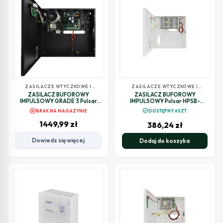
ZASILACZE WTYCZKOWE I
ZASILACZE WTYCZKOWE I
BUFOROWE
BUFOROWE
ZASILACZ BUFOROWY
ZASILACZ BUFOROWY
IMPULSOWY GRADE 3 Pulsar
IMPULSOWY Pulsar HPSB-
PSBEN5024C/LCD
12V10A-C
cancel
check_circle
BRAK NA MAGAZYNIE
DOSTĘPNY 6SZT.
1449,99
zł
386,24
zł
Dowiedz się więcej
Dodaj do koszyka