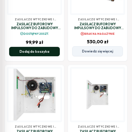
ZASILACZE WTYCZKOWE I
ZASILACZE WTYCZKOWE I
BUFOROWE
BUFOROWE
ZASILACZ BUFOROWY
ZASILACZ BUFOROWY
IMPULSOWY DO ZABUDOWY
IMPULSOWY DO ZABUDOWY
Pulsar PSB-12V3A 13,8V/3A
Pulsar PSBOC30012200
cancel
check_circle
DOSTĘPNY 20SZT.
BRAK NA MAGAZYNIE
530,00
zł
99,99
zł
Dowiedz się więcej
Dodaj do koszyka
ZASILACZE WTYCZKOWE I
ZASILACZE WTYCZKOWE I
BUFOROWE
BUFOROWE
ZASILACZ BUFOROWY
ZASILACZ BUFOROWY