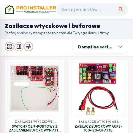
search
Zasilacze wtyczkowe i buforowe
Profesjonalne systemy zabezpieczeń dla Twojego domu i firmy.
grid_view
list_alt
tune
ZASILACZE WTYCZKOWE I
ZASILACZE WTYCZKOWE I
BUFOROWE
BUFOROWE
SWITCH POE 9-PORTOWY Z
ZASILACZ BUFOROWY AUPS-
ZASILANIEM BUFOROWYM ATTE
100-120-OF ATTE