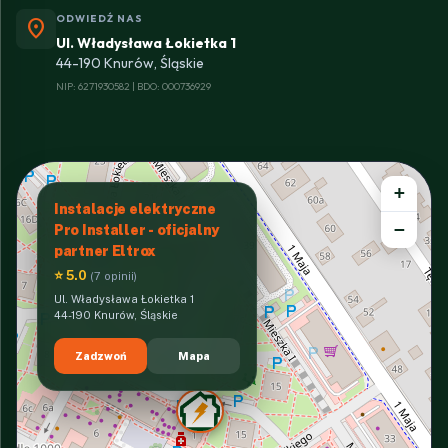
ODWIEDŹ NAS
location_on
Ul. Władysława Łokietka 1
44-190 Knurów, Śląskie
NIP: 6271930582 | BDO: 000736929
+
Instalacje elektryczne
−
Pro Installer - oficjalny
partner Eltrox
⭐ 5.0
(7 opinii)
Ul. Władysława Łokietka 1
44-190 Knurów, Śląskie
Zadzwoń
Mapa