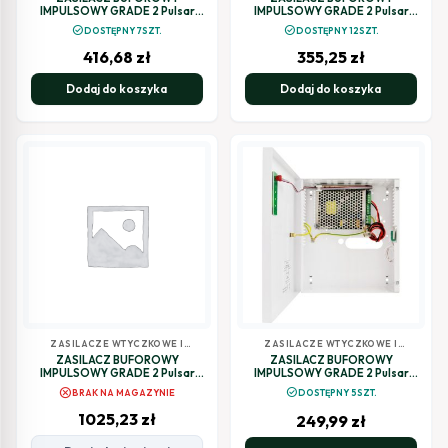
IMPULSOWY GRADE 2 Pulsar
IMPULSOWY GRADE 2 Pulsar
AWZG2-12V2A-B
AWZG2-12V3A-C
check_circle
check_circle
DOSTĘPNY 7SZT.
DOSTĘPNY 12SZT.
416,68
zł
355,25
zł
Dodaj do koszyka
Dodaj do koszyka
ZASILACZE WTYCZKOWE I
ZASILACZE WTYCZKOWE I
BUFOROWE
BUFOROWE
ZASILACZ BUFOROWY
ZASILACZ BUFOROWY
IMPULSOWY GRADE 2 Pulsar
IMPULSOWY GRADE 2 Pulsar
AWZG2-12V5A-C
HPSG2-12V2A-B
cancel
check_circle
BRAK NA MAGAZYNIE
DOSTĘPNY 5SZT.
1025,23
zł
249,99
zł