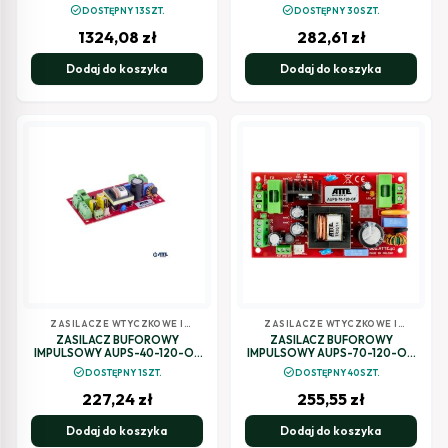
IPUPS-9-11-F
check_circle
check_circle
DOSTĘPNY 13SZT.
DOSTĘPNY 30SZT.
1324,08
zł
282,61
zł
Dodaj do koszyka
Dodaj do koszyka
ZASILACZE WTYCZKOWE I
ZASILACZE WTYCZKOWE I
BUFOROWE
BUFOROWE
ZASILACZ BUFOROWY
ZASILACZ BUFOROWY
IMPULSOWY AUPS-40-120-OF
IMPULSOWY AUPS-70-120-OF
ATTE
ATTE
check_circle
check_circle
DOSTĘPNY 1SZT.
DOSTĘPNY 40SZT.
227,24
zł
255,55
zł
Dodaj do koszyka
Dodaj do koszyka