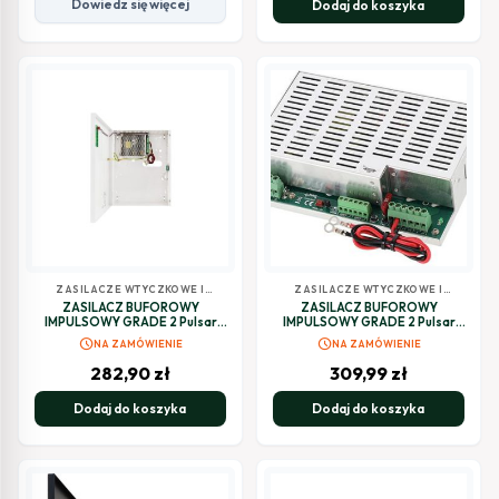
Dowiedz się więcej
Dodaj do koszyka
ZASILACZE WTYCZKOWE I
ZASILACZE WTYCZKOWE I
BUFOROWE
BUFOROWE
ZASILACZ BUFOROWY
ZASILACZ BUFOROWY
IMPULSOWY GRADE 2 Pulsar
IMPULSOWY GRADE 2 Pulsar
HPSG2-12V3A-C
PSG2-12V10A
schedule
schedule
NA ZAMÓWIENIE
NA ZAMÓWIENIE
282,90
zł
309,99
zł
Dodaj do koszyka
Dodaj do koszyka