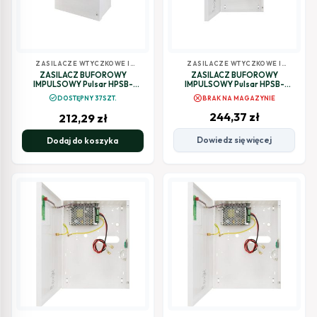
ZASILACZE WTYCZKOWE I
ZASILACZE WTYCZKOWE I
BUFOROWE
BUFOROWE
ZASILACZ BUFOROWY
ZASILACZ BUFOROWY
IMPULSOWY Pulsar HPSB-
IMPULSOWY Pulsar HPSB-
12V2A-B
12V3A-B
cancel
check_circle
DOSTĘPNY 37SZT.
BRAK NA MAGAZYNIE
244,37
zł
212,29
zł
Dowiedz się więcej
Dodaj do koszyka