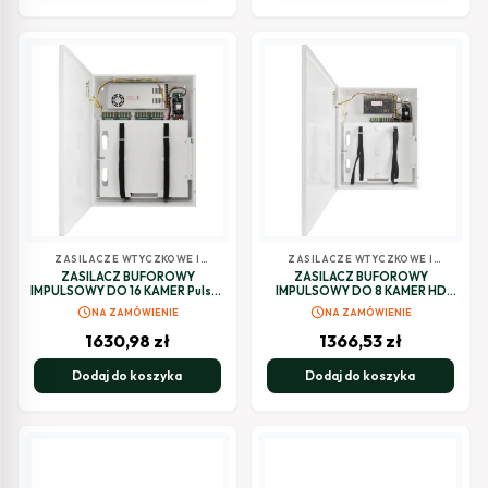
ZASILACZE WTYCZKOWE I
ZASILACZE WTYCZKOWE I
BUFOROWE
BUFOROWE
ZASILACZ BUFOROWY
ZASILACZ BUFOROWY
IMPULSOWY DO 16 KAMER Pulsar
IMPULSOWY DO 8 KAMER HD
PSUPS20A12CR
Pulsar PSUPS10A12CR
schedule
schedule
NA ZAMÓWIENIE
NA ZAMÓWIENIE
1630,98
zł
1366,53
zł
Dodaj do koszyka
Dodaj do koszyka