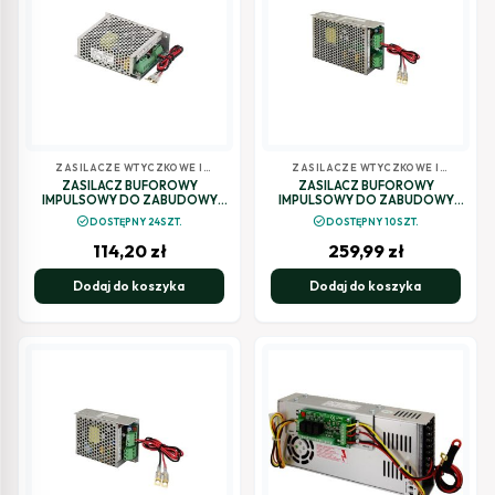
ZASILACZE WTYCZKOWE I
ZASILACZE WTYCZKOWE I
BUFOROWE
BUFOROWE
ZASILACZ BUFOROWY
ZASILACZ BUFOROWY
IMPULSOWY DO ZABUDOWY
IMPULSOWY DO ZABUDOWY
GRADE 2 V PSG2-12V3A
Pulsar PSB-12V10A 13,8V/10A
check_circle
check_circle
DOSTĘPNY 24SZT.
DOSTĘPNY 10SZT.
114,20
zł
259,99
zł
Dodaj do koszyka
Dodaj do koszyka