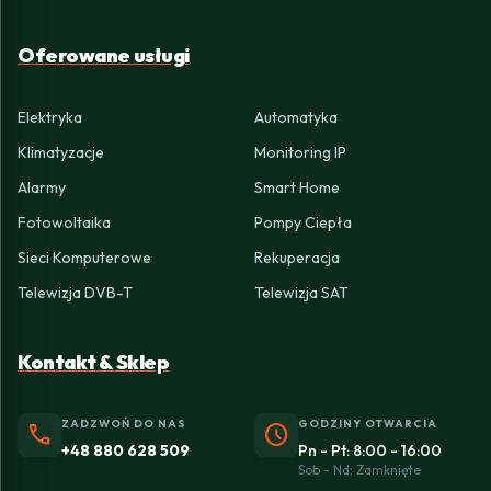
Oferowane usługi
Elektryka
Automatyka
Klimatyzacje
Monitoring IP
Alarmy
Smart Home
Fotowoltaika
Pompy Ciepła
Sieci Komputerowe
Rekuperacja
Telewizja DVB-T
Telewizja SAT
Kontakt & Sklep
ZADZWOŃ DO NAS
GODZINY OTWARCIA
phone
schedule
+48 880 628 509
Pn - Pt: 8:00 - 16:00
Sob - Nd: Zamknięte