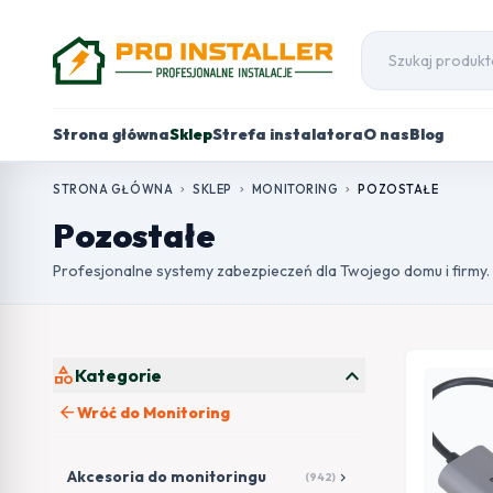
Strona główna
Sklep
Strefa instalatora
O nas
Blog
STRONA GŁÓWNA
SKLEP
MONITORING
POZOSTAŁE
chevron_right
chevron_right
chevron_right
Pozostałe
Profesjonalne systemy zabezpieczeń dla Twojego domu i firmy.
expand_more
category
Kategorie
arrow_back
Wróć do Monitoring
Akcesoria do monitoringu
chevron_right
(942)