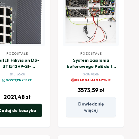
POZOSTAŁE
POZOSTAŁE
itch Hikvision DS-
System zasilania
3T1512HP-SI-
buforowego PoE do 16
8P4FKIT(75W)
kamer i rejestratora
SKU: 63668
SKU: 48688
BCS POWER BCS-
cancel
check_circle
DOSTĘPNY 1SZT.
BRAK NA MAGAZYNIE
UPS/IP16Gb/E-S
3573,59
zł
2021,48
zł
Dowiedz się
więcej
Dodaj do koszyka