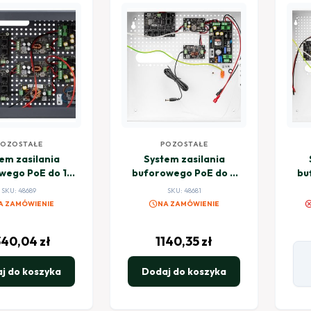
POZOSTAŁE
POZOSTAŁE
em zasilania
System zasilania
wego PoE do 16
buforowego PoE do 4
bu
i rejestratora
kamer i rejestratora
ka
SKU: 48689
SKU: 48681
 POWER BCS-
BCS POWER BCS-
schedule
canc
A ZAMÓWIENIE
NA ZAMÓWIENIE
/IP16Gb/E-
UPS/IP4/E-S
S/RACK5U
340,04
zł
1140,35
zł
j do koszyka
Dodaj do koszyka