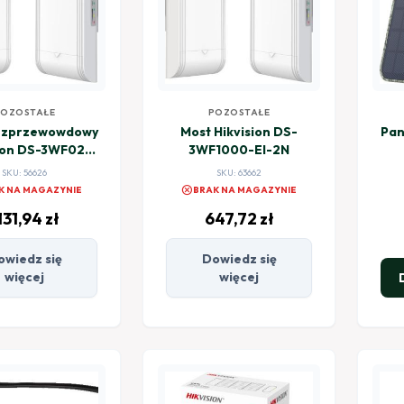
POZOSTAŁE
POZOSTAŁE
ezprzewowdowy
Most Hikvision DS-
Pan
ion DS-3WF02-
3WF1000-EI-2N
5AC/D
SKU: 56626
SKU: 63662
cancel
K NA MAGAZYNIE
BRAK NA MAGAZYNIE
131,94
zł
647,72
zł
owiedz się
Dowiedz się
więcej
więcej