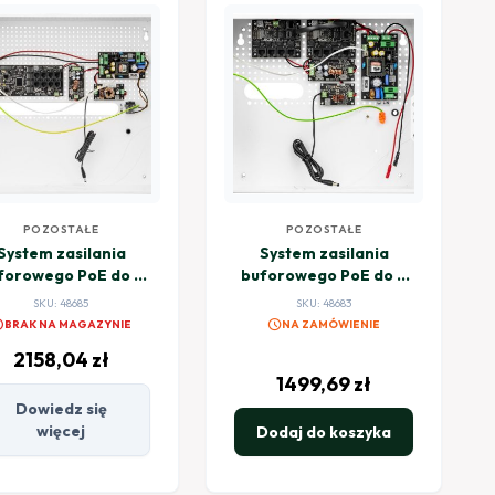
POZOSTAŁE
POZOSTAŁE
System zasilania
System zasilania
forowego PoE do 8
buforowego PoE do 9
mer i rejestratora
kamer i rejestratora
SKU: 48685
SKU: 48683
BCS POWER BCS-
BCS POWER BCS-
el
schedule
BRAK NA MAGAZYNIE
NA ZAMÓWIENIE
UPS/IP8Gb/E-S
UPS/IP8/E-S
2158,04
zł
1499,69
zł
Dowiedz się
więcej
Dodaj do koszyka