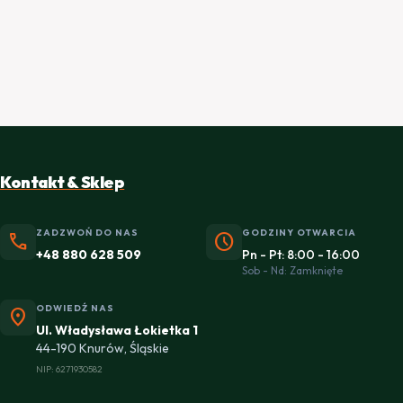
Kontakt & Sklep
ZADZWOŃ DO NAS
GODZINY OTWARCIA
phone
schedule
+48 880 628 509
Pn - Pt: 8:00 - 16:00
Sob - Nd: Zamknięte
ODWIEDŹ NAS
location_on
Ul. Władysława Łokietka 1
44-190 Knurów, Śląskie
NIP: 6271930582