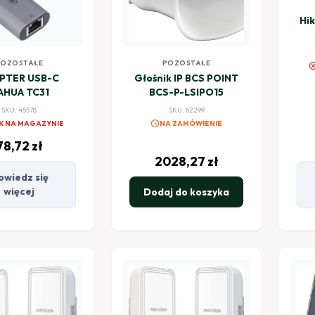
Hik
POZOSTAŁE
POZOSTAŁE
canc
PTER USB-C
Głośnik IP BCS POINT
AHUA TC31
BCS-P-LSIPO15
SKU: 45578
SKU: 62299
schedule
K NA MAGAZYNIE
NA ZAMÓWIENIE
78,72
zł
2028,27
zł
owiedz się
więcej
Dodaj do koszyka