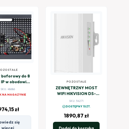
POZOSTAŁE
 buforowy do 8
IP w obudowie
POZOSTAŁE
CS POWER BCS-
ZEWNĘTRZNY MOST
SKU: 48686
S/IP8Gb/E-
WIFI HIKVISION DS-
K NA MAGAZYNIE
S/RACK5U
3WF0FA-5AC/O
SKU: 54271
check_circle
DOSTĘPNY 1SZT.
974,15
zł
1890,87
zł
owiedz się
więcej
Dodaj do koszyka