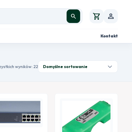
shopping_cart
person
search
Kontakt
zystkich wyników: 22