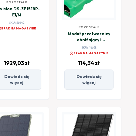
POZOSTAŁE
vision DS-3E1518P-
EI/M
SKU: 56642
POZOSTAŁE
el
BRAK NA MAGAZYNIE
Moduł przetwornicy
obniżający i
stabilizujący napięcie
SKU: 48658
BCS POWER BCS-
cancel
BRAK NA MAGAZYNIE
SD15/24
1929,03
zł
114,34
zł
Dowiedz się
Dowiedz się
więcej
więcej