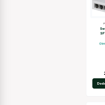
Sw
SF
check_circle
DO
Doda