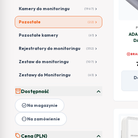
Kamery do monitoringu
chevron_right
(1967)
Pozostałe
chevron_right
(22)
ADA
Pozostałe kamery
chevron_right
(61)
D
Rejestratory do monitoringu
chevron_right
(352)
cancel
BRA
Zestaw do monitoringu
chevron_right
(107)
Zestawy do Monitoringu
chevron_right
(63)
D
expand_more
inventory_2
Dostępność
check_circle
Na magazynie
pending
Na zamówienie
expand_more
sell
Cena (PLN)