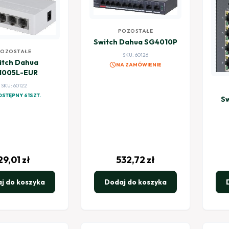
POZOSTAŁE
Switch Dahua SG4010P
POZOSTAŁE
SKU: 60126
itch Dahua
schedule
NA ZAMÓWIENIE
1005L-EUR
SKU: 60122
STĘPNY 61SZT.
Sw
29,01
zł
532,72
zł
j do koszyka
Dodaj do koszyka