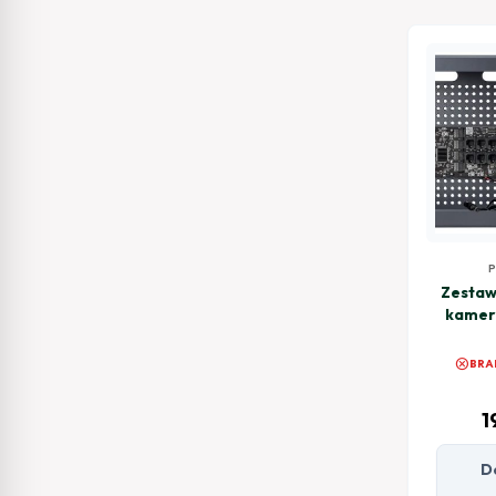
Zestaw
kamer 
RACK B
UP
cancel
BRA
1
D