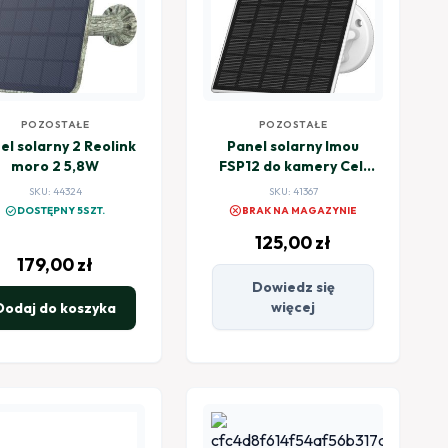
POZOSTAŁE
POZOSTAŁE
el solarny 2 Reolink
Panel solarny Imou
moro 2 5,8W
FSP12 do kamery Cell
PT 3W typu C
SKU: 44324
SKU: 41367
cancel
check_circle
DOSTĘPNY 5SZT.
BRAK NA MAGAZYNIE
125,00
zł
179,00
zł
Dowiedz się
więcej
Dodaj do koszyka