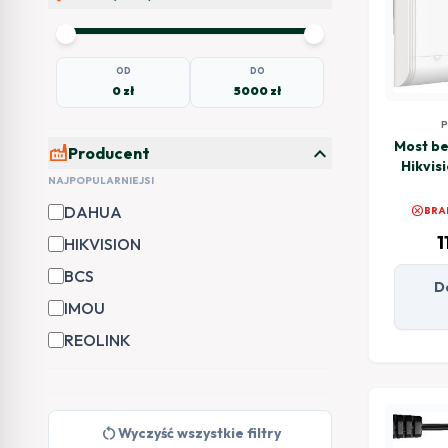
OD
DO
0 zł
5000 zł
Most b
expand_more
factory
Producent
Hikvis
NAJPOPULARNIEJSI
DAHUA
cancel
BRA
1
HIKVISION
BCS
D
IMOU
REOLINK
restart_alt
Wyczyść wszystkie filtry