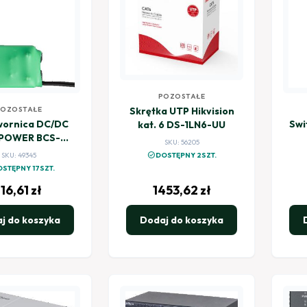
POZOSTAŁE
Skrętka UTP Hikvision
POZOSTAŁE
wornica DC/DC
Switch Dah
kat. 6 DS-1LN6-UU
 POWER BCS-
SKU: 56205
15/12/48-II
check_circle
DOSTĘPNY 2SZT.
SKU: 49345
STĘPNY 17SZT.
116,61
zł
1453,62
zł
j do koszyka
Dodaj do koszyka