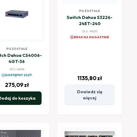
POZOSTAŁE
Switch Dahua S3226-
24ET-240
SKU: 49655
cancel
BRAK NA MAGAZYNIE
POZOSTAŁE
ua CS4006-
4GT-36
SKU: 66998
check_circle
DOSTĘPNY 2SZT.
1135,80
zł
275,09
zł
Dowiedz się
więcej
Dodaj do koszyka