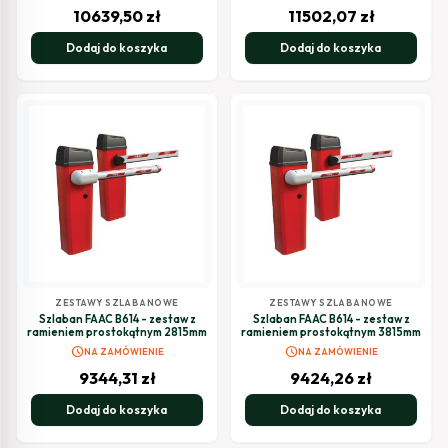
10639,50
zł
11502,07
zł
Dodaj do koszyka
Dodaj do koszyka
ZESTAWY SZLABANOWE
ZESTAWY SZLABANOWE
Szlaban FAAC B614 - zestaw z
Szlaban FAAC B614 - zestaw z
ramieniem prostokątnym 2815mm
ramieniem prostokątnym 3815mm
schedule
schedule
NA ZAMÓWIENIE
NA ZAMÓWIENIE
9344,31
zł
9424,26
zł
Dodaj do koszyka
Dodaj do koszyka