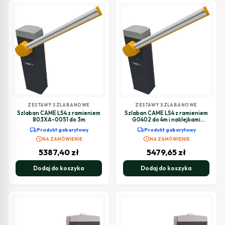
ZESTAWY SZLABANOWE
ZESTAWY SZLABANOWE
Szlaban CAME LS4 z ramieniem
Szlaban CAME LS4 z ramieniem
803XA-0051 do 3m
G0402 do 4m i naklejkami
odblaskowymi
local_shipping
local_shipping
Produkt gabarytowy
Produkt gabarytowy
schedule
schedule
NA ZAMÓWIENIE
NA ZAMÓWIENIE
5387,40
zł
5479,65
zł
Dodaj do koszyka
Dodaj do koszyka