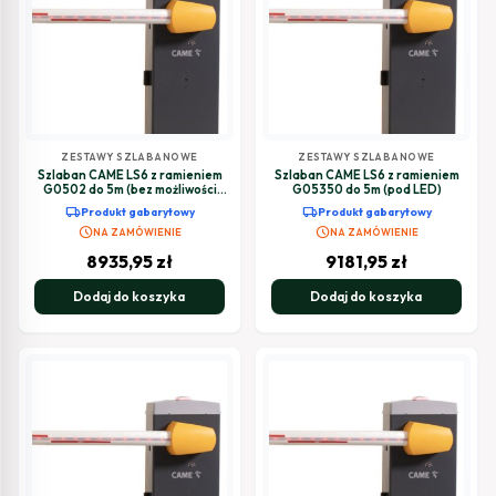
ZESTAWY SZLABANOWE
ZESTAWY SZLABANOWE
Szlaban CAME LS6 z ramieniem
Szlaban CAME LS6 z ramieniem
G0502 do 5m (bez możliwości
G05350 do 5m (pod LED)
LED)
local_shipping
local_shipping
Produkt gabarytowy
Produkt gabarytowy
schedule
schedule
NA ZAMÓWIENIE
NA ZAMÓWIENIE
8935,95
zł
9181,95
zł
Dodaj do koszyka
Dodaj do koszyka