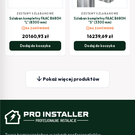
ZESTAWY SZLABANOWE
ZESTAWY SZLABANOWE
Szlaban kompletny FAAC B680H
Szlaban kompletny FAAC B680H
"L" (8300 mm)
"S" (3300 mm)
schedule
schedule
NA ZAMÓWIENIE
NA ZAMÓWIENIE
20160,93
zł
16239,69
zł
Dodaj do koszyka
Dodaj do koszyka
arrow_downward
Pokaż więcej produktów
Twoje bezpieczeństwo w rękach profesjonalistów.