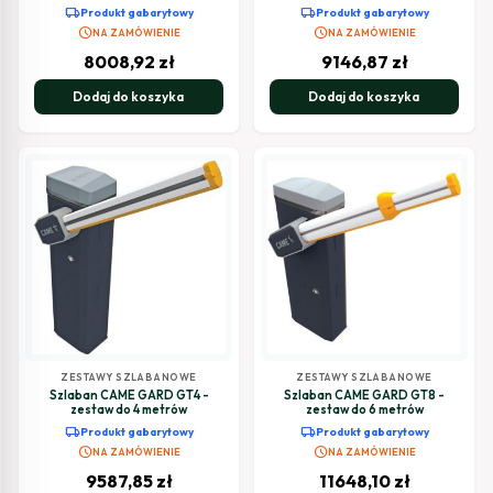
local_shipping
local_shipping
Produkt gabarytowy
Produkt gabarytowy
schedule
schedule
NA ZAMÓWIENIE
NA ZAMÓWIENIE
8008,92
zł
9146,87
zł
Dodaj do koszyka
Dodaj do koszyka
ZESTAWY SZLABANOWE
ZESTAWY SZLABANOWE
Szlaban CAME GARD GT4 -
Szlaban CAME GARD GT8 -
zestaw do 4 metrów
zestaw do 6 metrów
local_shipping
local_shipping
Produkt gabarytowy
Produkt gabarytowy
schedule
schedule
NA ZAMÓWIENIE
NA ZAMÓWIENIE
9587,85
zł
11648,10
zł