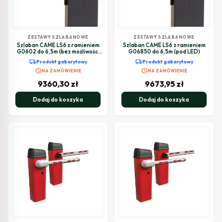
ZESTAWY SZLABANOWE
ZESTAWY SZLABANOWE
Szlaban CAME LS6 z ramieniem
Szlaban CAME LS6 z ramieniem
G0602 do 6,5m (bez możliwości
G06850 do 6,5m (pod LED)
LED)
local_shipping
local_shipping
Produkt gabarytowy
Produkt gabarytowy
schedule
schedule
NA ZAMÓWIENIE
NA ZAMÓWIENIE
9360,30
zł
9673,95
zł
Dodaj do koszyka
Dodaj do koszyka