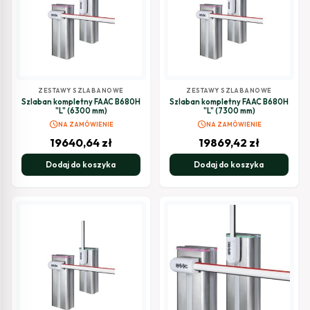
ZESTAWY SZLABANOWE
ZESTAWY SZLABANOWE
Szlaban kompletny FAAC B680H
Szlaban kompletny FAAC B680H
"L" (6300 mm)
"L" (7300 mm)
schedule
schedule
NA ZAMÓWIENIE
NA ZAMÓWIENIE
19640,64
zł
19869,42
zł
Dodaj do koszyka
Dodaj do koszyka