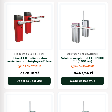
ZESTAWY SZLABANOWE
ZESTAWY SZLABANOWE
Szlaban FAAC B614 - zestaw z
Szlaban kompletny FAAC B680H
ramieniem prostokątnym 4815mm
"L" (5300 mm)
schedule
schedule
NA ZAMÓWIENIE
NA ZAMÓWIENIE
9798,18
zł
18447,54
zł
Dodaj do koszyka
Dodaj do koszyka