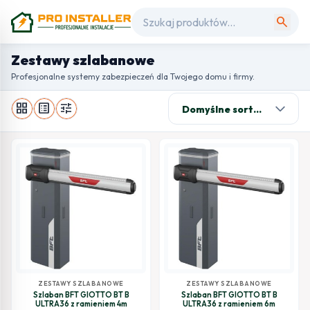
search
Zestawy szlabanowe
Profesjonalne systemy zabezpieczeń dla Twojego domu i firmy.
grid_view
list_alt
tune
ZESTAWY SZLABANOWE
ZESTAWY SZLABANOWE
Szlaban BFT GIOTTO BT B
Szlaban BFT GIOTTO BT B
ULTRA36 z ramieniem 4m
ULTRA36 z ramieniem 6m