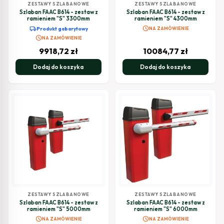
ZESTAWY SZLABANOWE
ZESTAWY SZLABANOWE
Szlaban FAAC B614 - zestaw z
Szlaban FAAC B614 - zestaw z
ramieniem "S" 3300mm
ramieniem "S" 4300mm
schedule
local_shipping
Produkt gabarytowy
NA ZAMÓWIENIE
schedule
NA ZAMÓWIENIE
9918,72
zł
10084,77
zł
Dodaj do koszyka
Dodaj do koszyka
ZESTAWY SZLABANOWE
ZESTAWY SZLABANOWE
Szlaban FAAC B614 - zestaw z
Szlaban FAAC B614 - zestaw z
ramieniem "S" 5000mm
ramieniem "S" 6000mm
schedule
schedule
NA ZAMÓWIENIE
NA ZAMÓWIENIE