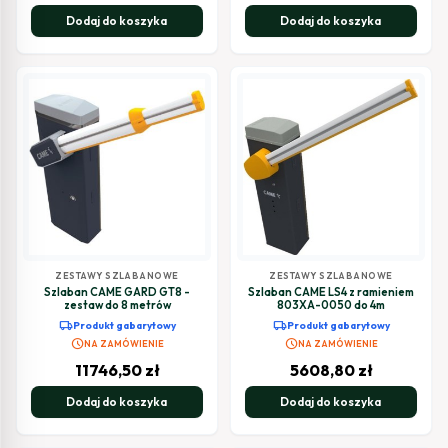
Dodaj do koszyka
Dodaj do koszyka
ZESTAWY SZLABANOWE
ZESTAWY SZLABANOWE
Szlaban CAME GARD GT8 -
Szlaban CAME LS4 z ramieniem
zestaw do 8 metrów
803XA-0050 do 4m
local_shipping
local_shipping
Produkt gabarytowy
Produkt gabarytowy
schedule
schedule
NA ZAMÓWIENIE
NA ZAMÓWIENIE
11746,50
zł
5608,80
zł
Dodaj do koszyka
Dodaj do koszyka