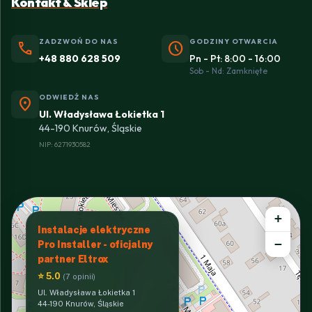
Kontakt & Sklep
ZADZWOŃ DO NAS
GODZINY OTWARCIA
phone
schedule
+48 880 628 509
Pn - Pt: 8:00 - 16:00
Sob - Nd: Zamknięte
ODWIEDŹ NAS
location_on
Ul. Władysława Łokietka 1
44-190 Knurów, Śląskie
NIP: 6271930582
+
Instalacje elektryczne
−
Pro Installer - oficjalny
partner Eltrox
⭐ 5.0
(7 opinii)
Ul. Władysława Łokietka 1
44-190 Knurów, Śląskie