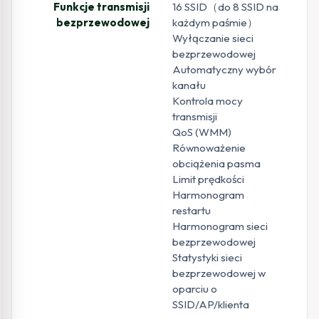
Funkcje transmisji
16 SSID（do 8 SSID na
bezprzewodowej
każdym paśmie）
Wyłączanie sieci
bezprzewodowej
Automatyczny wybór
kanału
Kontrola mocy
transmisji
QoS (WMM)
Równoważenie
obciążenia pasma
Limit prędkości
Harmonogram
restartu
Harmonogram sieci
bezprzewodowej
Statystyki sieci
bezprzewodowej w
oparciu o
SSID/AP/klienta