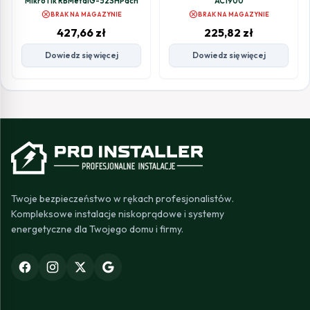
MikroTik RBMetalG-52SHPacn
AC1900
cancel
cancel
BRAK NA MAGAZYNIE
BRAK NA MAGAZYNIE
427,66
zł
225,82
zł
Dowiedz się więcej
Dowiedz się więcej
Twoje bezpieczeństwo w rękach profesjonalistów.
Kompleksowe instalacje niskoprądowe i systemy
energetyczne dla Twojego domu i firmy.