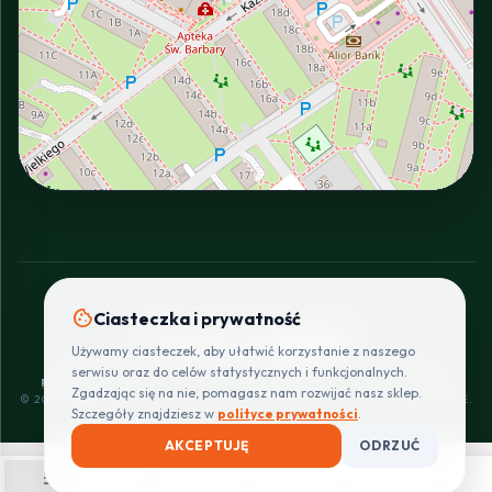
INTERACTIVE VIEW
cookie
Ciasteczka i prywatność
SZYBKIE I BEZPIECZNE PŁATNOŚCI
Używamy ciasteczek, aby ułatwić korzystanie z naszego
POLITYKA
REGULAMIN
CENNIK
ZWROTY I
serwisu oraz do celów statystycznych i funkcjonalnych.
PRYWATNOŚCI
DOSTAW
REKLAMACJE
Zgadzając się na nie, pomagasz nam rozwijać nasz sklep.
© 2026 PROINSTALLER.PL - KNURÓW. WSZYSTKIE PRAWA ZASTRZEŻONE.
Szczegóły znajdziesz w
polityce prywatności
.
AKCEPTUJĘ
ODRZUĆ
menu
shopping_bag
home
person
shopping_cart