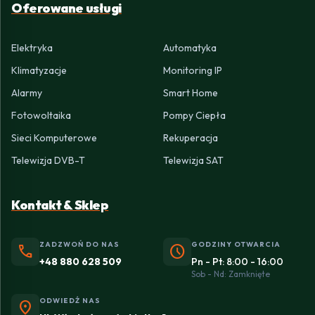
Oferowane usługi
Elektryka
Automatyka
Klimatyzacje
Monitoring IP
Alarmy
Smart Home
Fotowoltaika
Pompy Ciepła
Sieci Komputerowe
Rekuperacja
Telewizja DVB-T
Telewizja SAT
Kontakt & Sklep
ZADZWOŃ DO NAS
GODZINY OTWARCIA
phone
schedule
+48 880 628 509
Pn - Pt: 8:00 - 16:00
Sob - Nd: Zamknięte
ODWIEDŹ NAS
location_on