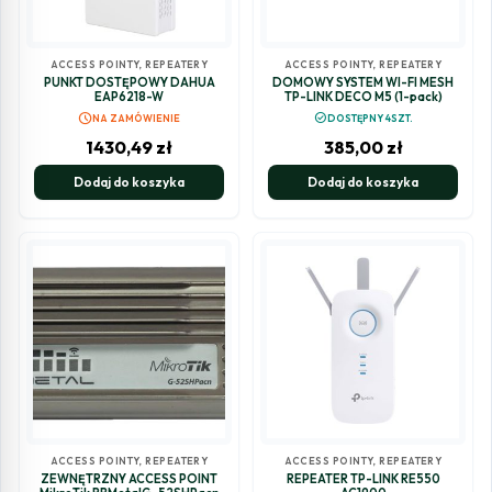
ACCESS POINTY, REPEATERY
ACCESS POINTY, REPEATERY
PUNKT DOSTĘPOWY DAHUA
DOMOWY SYSTEM WI-FI MESH
EAP6218-W
TP-LINK DECO M5 (1-pack)
schedule
check_circle
NA ZAMÓWIENIE
DOSTĘPNY 4SZT.
1430,49
zł
385,00
zł
Dodaj do koszyka
Dodaj do koszyka
ACCESS POINTY, REPEATERY
ACCESS POINTY, REPEATERY
ZEWNĘTRZNY ACCESS POINT
REPEATER TP-LINK RE550