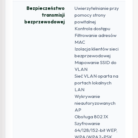
Bezpieczeństwo
Uwierzytelnianie przy
transmisji
pomocy strony
bezprzewodowej
powitalnej
Kontrola dostępu
Filtrowanie adresów
MAC
Izolacja klientów sieci
bezprzewodowej
Mapowanie SSID do
VLAN
Sieć VLAN oparta na
portach lokalnych
LAN
Wykrywanie
nieautoryzowanych
AP
Obsługa 802.1X
Szyfrowanie
64/128/152-bit WEP,
WPA/WPA2-PSK,