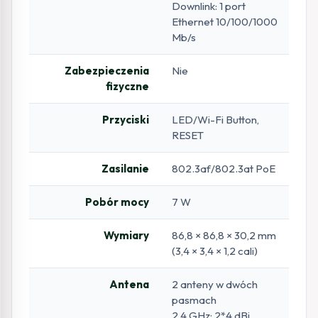
Downlink: 1 port
Ethernet 10/100/1000
Mb/s
Zabezpieczenia
Nie
fizyczne
Przyciski
LED/Wi-Fi Button,
RESET
Zasilanie
802.3af/802.3at PoE
Pobór mocy
7 W
Wymiary
86,8 × 86,8 × 30,2 mm
(3,4 × 3,4 × 1,2 cali)
Antena
2 anteny w dwóch
pasmach
2,4 GHz: 2*4 dBi