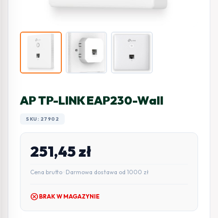
AP TP-LINK EAP230-Wall
SKU: 27902
251,45
zł
Cena brutto · Darmowa dostawa od 1000 zł
cancel
BRAK W MAGAZYNIE