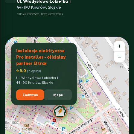
Ul. Władysława Łokietka 1
44-190 Knurów, Śląskie
NIP: 6271930582 | BDO: 000736929
+
Instalacje elektryczne
−
Pro Installer - oficjalny
partner Eltrox
⭐ 5.0
(7 opinii)
Ul. Władysława Łokietka 1
44-190 Knurów, Śląskie
Zadzwoń
Mapa