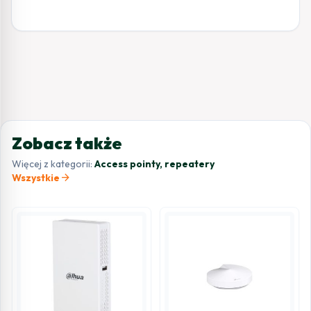
Zobacz także
Więcej z kategorii:
Access pointy, repeatery
arrow_forward
Wszystkie