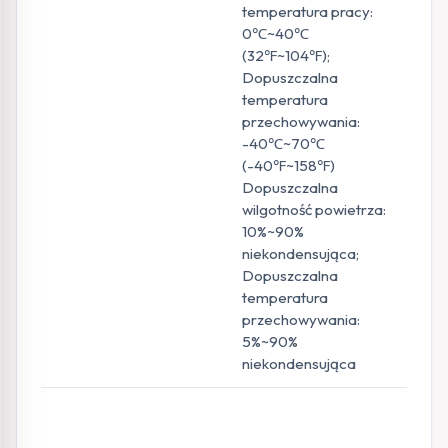
temperatura pracy:
0℃~40℃
(32℉~104℉);
Dopuszczalna
temperatura
przechowywania:
-40℃~70℃
(-40℉~158℉)
Dopuszczalna
wilgotność powietrza:
10%~90%
niekondensująca;
Dopuszczalna
temperatura
przechowywania:
5%~90%
niekondensująca