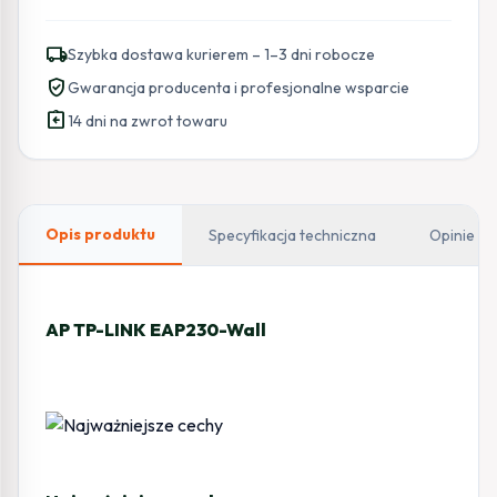
local_shipping
Szybka dostawa kurierem – 1–3 dni robocze
verified_user
Gwarancja producenta i profesjonalne wsparcie
assignment_return
14 dni na zwrot towaru
Opis produktu
Specyfikacja techniczna
Opinie
AP TP-LINK EAP230-Wall