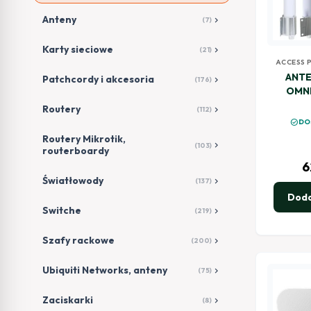
Anteny
chevron_right
(7)
Karty sieciowe
chevron_right
(21)
ACCESS 
ANTE
Patchcordy i akcesoria
chevron_right
(176)
OMNI
(
Routery
chevron_right
(112)
check_circle
DO
Routery Mikrotik,
chevron_right
(103)
routerboardy
6
Światłowody
chevron_right
(137)
Doda
Switche
chevron_right
(219)
Szafy rackowe
chevron_right
(200)
Ubiquiti Networks, anteny
chevron_right
(75)
Zaciskarki
chevron_right
(8)