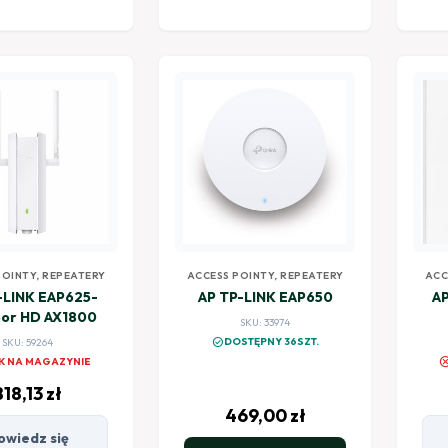
POINTY, REPEATERY
ACCESS POINTY, REPEATERY
ACC
-LINK EAP625-
AP TP-LINK EAP650
AP
or HD AX1800
SKU: 33974
check_circle
DOSTĘPNY 36SZT.
SKU: 59264
canc
K NA MAGAZYNIE
818,13
zł
469,00
zł
owiedz się