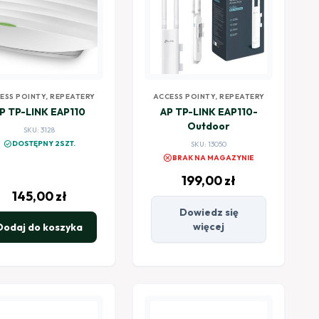
ESS POINTY, REPEATERY
ACCESS POINTY, REPEATERY
P TP-LINK EAP110
AP TP-LINK EAP110-
Outdoor
SKU: 3128
check_circle
DOSTĘPNY 2SZT.
SKU: 13050
cancel
BRAK NA MAGAZYNIE
199,00
zł
145,00
zł
Dowiedz się
więcej
Dodaj do koszyka