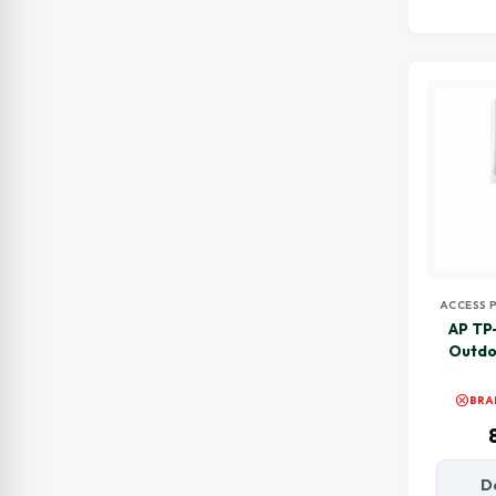
ACCESS 
AP TP
Outdo
cancel
BRA
D