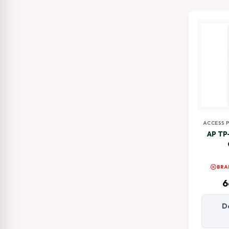
ACCESS 
AP TP
cancel
BRA
6
D