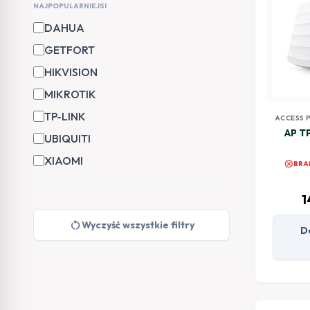
NAJPOPULARNIEJSI
DAHUA
GETFORT
HIKVISION
MIKROTIK
TP-LINK
ACCESS 
AP T
UBIQUITI
XIAOMI
cancel
BRA
1
restart_alt
Wyczyść wszystkie filtry
D