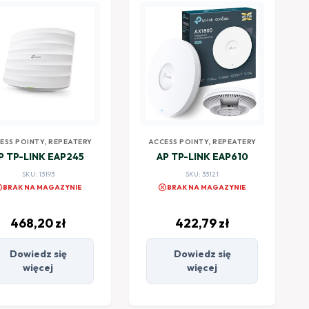
ESS POINTY, REPEATERY
ACCESS POINTY, REPEATERY
P TP-LINK EAP245
AP TP-LINK EAP610
SKU: 13193
SKU: 33121
el
cancel
BRAK NA MAGAZYNIE
BRAK NA MAGAZYNIE
468,20
zł
422,79
zł
Dowiedz się
Dowiedz się
więcej
więcej