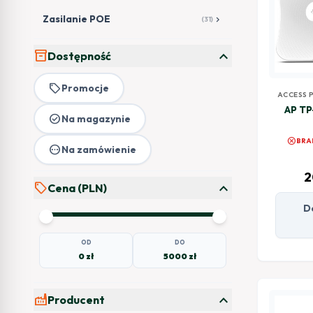
Zasilanie POE
chevron_right
(31)
expand_more
inventory_2
Dostępność
local_offer
Promocje
ACCESS 
AP TP
check_circle
Na magazynie
cancel
BRA
pending
Na zamówienie
2
expand_more
sell
Cena (PLN)
D
OD
DO
0 zł
5000 zł
expand_more
factory
Producent