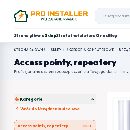
Strona główna
Sklep
Strefa instalatora
O nas
Blog
STRONA GŁÓWNA
SKLEP
AKCESORIA KOMPUTEROWE
URZĄD
chevron_right
chevron_right
chevron_right
Access pointy, repeatery
Profesjonalne systemy zabezpieczeń dla Twojego domu i firmy.
expand_more
category
Kategorie
arrow_back
Wróć do Urządzenia sieciowe
Access pointy, repeatery
chevron_right
(85)