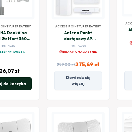
ACC
POINTY, REPEATERY
ACCESS POINTY, REPEATERY
A
NA Dookólna
Antena Punkt
 Getfort 360
dostępowy AP
canc
ANT-360)
GETFORT 5GHZ
SKU: 36289
SKU: 36290
cancel
STĘPNY 100SZT.
BRAK NA MAGAZYNIE
275,49
zł
299,00
zł
Pierwotna
Aktualna
26,07
zł
cena
cena
Dowiedz się
więcej
j do koszyka
wynosiła:
wynosi:
299,00 zł.
275,49 zł.