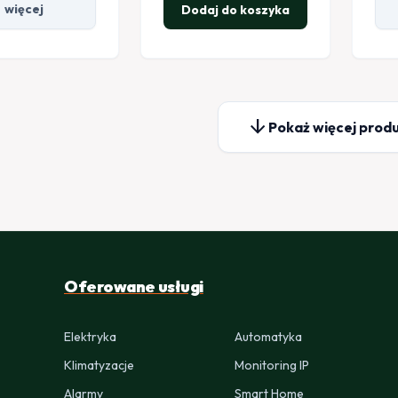
więcej
Dodaj do koszyka
arrow_downward
Pokaż więcej prod
Oferowane usługi
Elektryka
Automatyka
Klimatyzacje
Monitoring IP
Alarmy
Smart Home