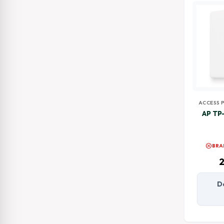
ACCESS 
AP TP
cancel
BRA
2
D