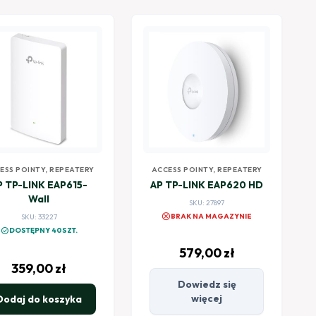
ESS POINTY, REPEATERY
ACCESS POINTY, REPEATERY
P TP-LINK EAP615-
AP TP-LINK EAP620 HD
Wall
SKU: 27897
cancel
BRAK NA MAGAZYNIE
SKU: 33227
check_circle
DOSTĘPNY 40SZT.
579,00
zł
359,00
zł
Dowiedz się
więcej
Dodaj do koszyka