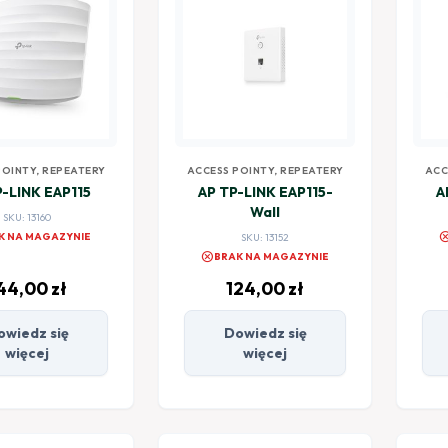
POINTY, REPEATERY
ACCESS POINTY, REPEATERY
ACC
P-LINK EAP115
AP TP-LINK EAP115-
A
Wall
SKU: 13160
canc
K NA MAGAZYNIE
SKU: 13152
cancel
BRAK NA MAGAZYNIE
44,00
zł
124,00
zł
owiedz się
Dowiedz się
więcej
więcej