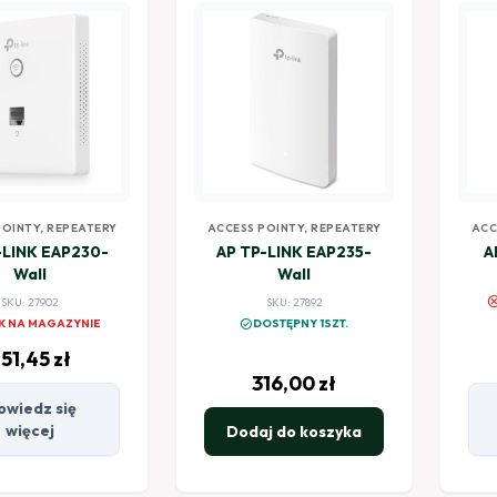
POINTY, REPEATERY
ACCESS POINTY, REPEATERY
ACC
-LINK EAP230-
AP TP-LINK EAP235-
A
Wall
Wall
canc
SKU: 27902
SKU: 27892
check_circle
K NA MAGAZYNIE
DOSTĘPNY 1SZT.
51,45
zł
316,00
zł
owiedz się
więcej
Dodaj do koszyka