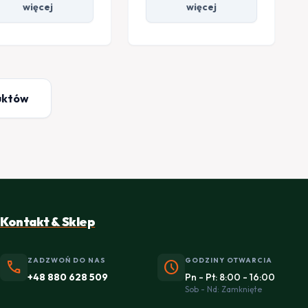
więcej
więcej
uktów
Kontakt & Sklep
ZADZWOŃ DO NAS
GODZINY OTWARCIA
phone
schedule
+48 880 628 509
Pn - Pt: 8:00 - 16:00
Sob - Nd: Zamknięte