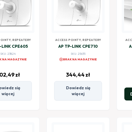
POINTY, REPEATERY
ACCESS POINTY, REPEATERY
ACC
-LINK CPE605
AP TP-LINK CPE710
A
SKU: 23824
SKU: 25635
cancel
K NA MAGAZYNIE
BRAK NA MAGAZYNIE
02,49
zł
344,44
zł
owiedz się
Dowiedz się
więcej
więcej