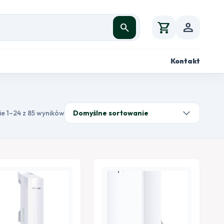
shopping_cart
person
search
Kontakt
ie 1–24 z 85 wyników