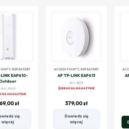
POINTY, REPEATERY
ACCESS POINTY, REPEATERY
ACC
-LINK EAP610-
AP TP-LINK EAP613
A
Outdoor
SKU: 38678
cancel
BRAK NA MAGAZYNIE
SKU: 33223
K NA MAGAZYNIE
69,00
zł
379,00
zł
owiedz się
Dowiedz się
więcej
więcej