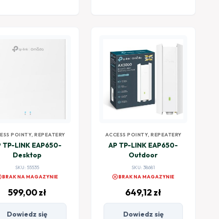
ESS POINTY, REPEATERY
ACCESS POINTY, REPEATERY
 TP-LINK EAP650-
AP TP-LINK EAP650-
Desktop
Outdoor
SKU: 55535
SKU: 38681
el
cancel
BRAK NA MAGAZYNIE
BRAK NA MAGAZYNIE
599,00
zł
649,12
zł
Dowiedz się
Dowiedz się