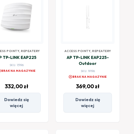
ESS POINTY, REPEATERY
ACCESS POINTY, REPEATERY
P TP-LINK EAP225
AP TP-LINK EAP225-
Outdoor
SKU: 13196
el
BRAK NA MAGAZYNIE
SKU: 19196
cancel
BRAK NA MAGAZYNIE
332,00
zł
369,00
zł
Dowiedz się
Dowiedz się
więcej
więcej