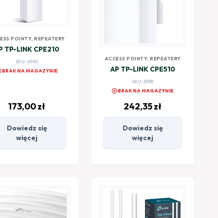
ESS POINTY, REPEATERY
P TP-LINK CPE210
ACCESS POINTY, REPEATERY
SKU: 6540
AP TP-LINK CPE510
el
BRAK NA MAGAZYNIE
SKU: 6539
cancel
BRAK NA MAGAZYNIE
173,00
zł
242,35
zł
Dowiedz się
Dowiedz się
więcej
więcej