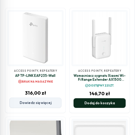
ACCESS POINTY, REPEATERY
ACCESS POINTY, REPEATERY
AP TP-LINK EAP235-Wall
Wzmacniacz sygnału Xiaomi Wi-
Fi Range Extender AX1500
cancel
BRAK NA MAGAZYNIE
repeater
check_circle
DOSTĘPNY 22SZT.
316,00
zł
146,70
zł
Dowiedz się więcej
Dodaj do koszyka