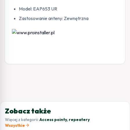
Model: EAP653 UR
Zastosowanie anteny: Zewnętrzna
Zobacz także
Więcej z kategorii:
Access pointy, repeatery
arrow_forward
Wszystkie