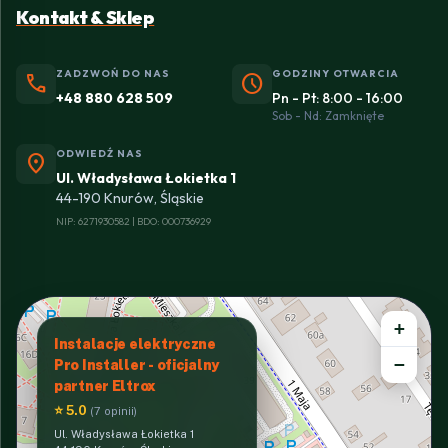
Kontakt & Sklep
ZADZWOŃ DO NAS
GODZINY OTWARCIA
phone
schedule
+48 880 628 509
Pn - Pt: 8:00 - 16:00
Sob - Nd: Zamknięte
ODWIEDŹ NAS
location_on
Ul. Władysława Łokietka 1
44-190 Knurów, Śląskie
NIP: 6271930582 | BDO: 000736929
+
Instalacje elektryczne
−
Pro Installer - oficjalny
partner Eltrox
⭐ 5.0
(7 opinii)
Ul. Władysława Łokietka 1