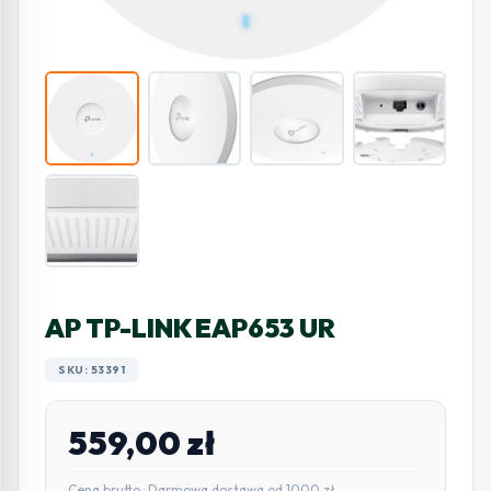
AP TP-LINK EAP653 UR
SKU: 53391
559,00
zł
Cena brutto · Darmowa dostawa od 1000 zł