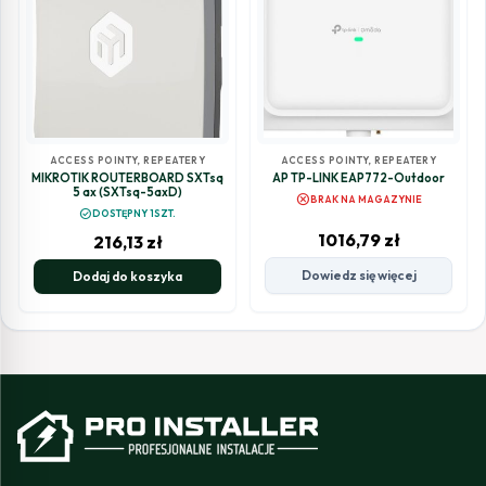
ACCESS POINTY, REPEATERY
ACCESS POINTY, REPEATERY
MIKROTIK ROUTERBOARD SXTsq
AP TP-LINK EAP772-Outdoor
5 ax (SXTsq-5axD)
cancel
BRAK NA MAGAZYNIE
check_circle
DOSTĘPNY 1SZT.
1016,79
zł
216,13
zł
Dowiedz się więcej
Dodaj do koszyka