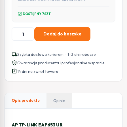
check_circle
DOSTĘPNY 7SZT.
ilość
Dodaj do koszyka
AP
TP-
LINK
local_shipping
Szybka dostawa kurierem – 1–3 dni robocze
EAP653
verified_user
Gwarancja producenta i profesjonalne wsparcie
UR
assignment_return
14 dni na zwrot towaru
Opis produktu
Opinie
AP TP-LINK EAP653 UR