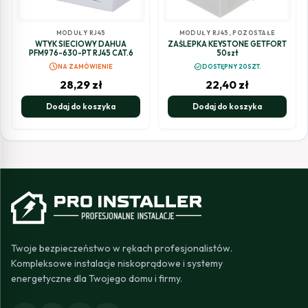
MODUŁY RJ45
MODUŁY RJ45
,
POZOSTAŁE
WTYK SIECIOWY DAHUA
ZAŚLEPKA KEYSTONE GETFORT
PFM976-630-PT RJ45 CAT.6
50szt
schedule
check_circle
NA ZAMÓWIENIE
DOSTĘPNY 20SZT.
28,29
zł
22,40
zł
Dodaj do koszyka
Dodaj do koszyka
Twoje bezpieczeństwo w rękach profesjonalistów.
Kompleksowe instalacje niskoprądowe i systemy
energetyczne dla Twojego domu i firmy.