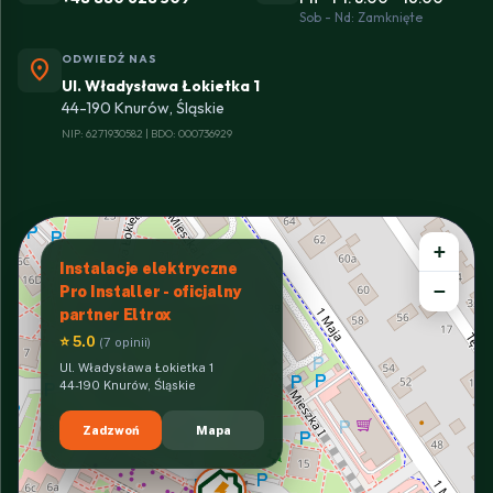
Sob - Nd: Zamknięte
ODWIEDŹ NAS
location_on
Ul. Władysława Łokietka 1
44-190 Knurów, Śląskie
NIP: 6271930582 | BDO: 000736929
+
Instalacje elektryczne
−
Pro Installer - oficjalny
partner Eltrox
⭐ 5.0
(7 opinii)
Ul. Władysława Łokietka 1
44-190 Knurów, Śląskie
Zadzwoń
Mapa