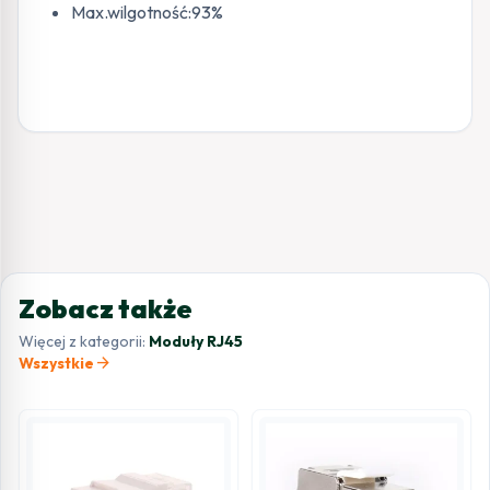
Max.wilgotność:93%
Zobacz także
Więcej z kategorii:
Moduły RJ45
arrow_forward
Wszystkie