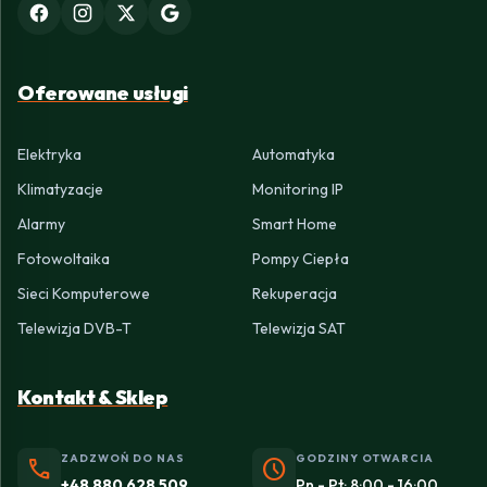
Oferowane usługi
Elektryka
Automatyka
Klimatyzacje
Monitoring IP
Alarmy
Smart Home
Fotowoltaika
Pompy Ciepła
Sieci Komputerowe
Rekuperacja
Telewizja DVB-T
Telewizja SAT
Kontakt & Sklep
ZADZWOŃ DO NAS
GODZINY OTWARCIA
phone
schedule
+48 880 628 509
Pn - Pt: 8:00 - 16:00