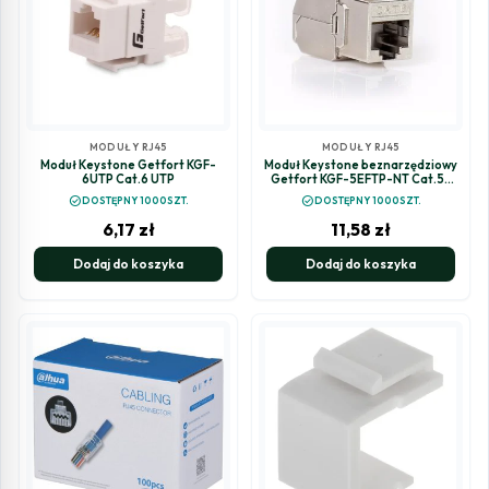
MODUŁY RJ45
MODUŁY RJ45
Moduł Keystone Getfort KGF-
Moduł Keystone beznarzędziowy
6UTP Cat.6 UTP
Getfort KGF-5EFTP-NT Cat.5E
FTP
check_circle
check_circle
DOSTĘPNY 1000SZT.
DOSTĘPNY 1000SZT.
6,17
zł
11,58
zł
Dodaj do koszyka
Dodaj do koszyka