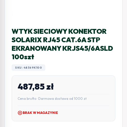
WTYK SIECIOWY KONEKTOR
SOLARIX RJ45 CAT.6A STP
EKRANOWANY KRJS45/6ASLD
100szt
SKU: 48369K100
487,85
zł
Cena brutto · Darmowa dostawa od 1000 zł
cancel
BRAK W MAGAZYNIE