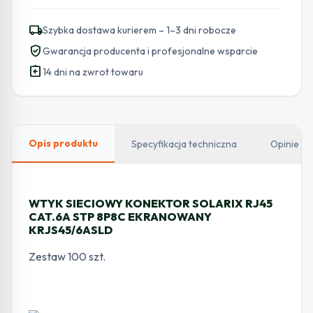
local_shipping
Szybka dostawa kurierem – 1–3 dni robocze
verified_user
Gwarancja producenta i profesjonalne wsparcie
assignment_return
14 dni na zwrot towaru
Opis produktu
Specyfikacja techniczna
Opinie
WTYK SIECIOWY KONEKTOR SOLARIX RJ45
CAT.6A STP 8P8C EKRANOWANY
KRJS45/6ASLD
Zestaw 100 szt.