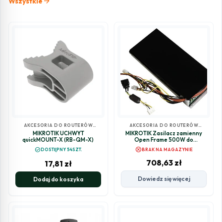
arrow_forward
Wszystkie
AKCESORIA DO ROUTERÓW
AKCESORIA DO ROUTERÓW
MIKROTIK
MIKROTIK
MIKROTIK UCHWYT
MIKROTIK Zasilacz zamienny
quickMOUNT-X (RB-QM-X)
Open Frame 500W do
przełącznika CRS328-24P-
cancel
check_circle
DOSTĘPNY 54SZT.
BRAK NA MAGAZYNIE
4S+RM
708,63
zł
17,81
zł
Dowiedz się więcej
Dodaj do koszyka