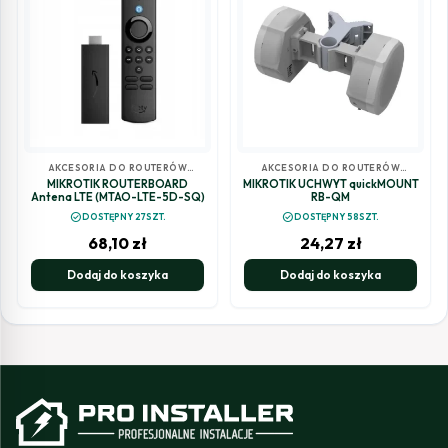
AKCESORIA DO ROUTERÓW
AKCESORIA DO ROUTERÓW
MIKROTIK
MIKROTIK
MIKROTIK ROUTERBOARD
MIKROTIK UCHWYT quickMOUNT
Antena LTE (MTAO-LTE-5D-SQ)
RB-QM
check_circle
check_circle
DOSTĘPNY 27SZT.
DOSTĘPNY 58SZT.
68,10
zł
24,27
zł
Dodaj do koszyka
Dodaj do koszyka