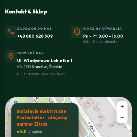
Kontakt & Sklep
ZADZWOŃ DO NAS
GODZINY OTWARCIA
phone
schedule
+48 880 628 509
Pn - Pt: 8:00 - 16:00
Sob - Nd: Zamknięte
ODWIEDŹ NAS
location_on
Ul. Władysława Łokietka 1
44-190 Knurów, Śląskie
NIP: 6271930582 | BDO: 000736929
+
Instalacje elektryczne
−
Pro Installer - oficjalny
partner Eltrox
⭐ 5.0
(7 opinii)