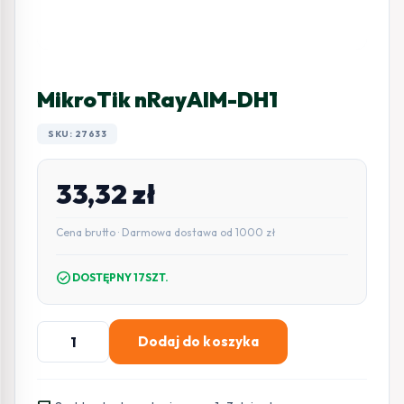
MikroTik nRayAIM-DH1
SKU: 27633
33,32
zł
Cena brutto · Darmowa dostawa od 1000 zł
check_circle
DOSTĘPNY 17SZT.
ilość
Dodaj do koszyka
MikroTik
nRayAIM-
DH1