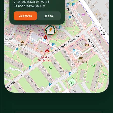
Ul. Władysława Łokietka 1
44-190 Knurów, Śląskie
Zadzwoń
Mapa
INTERACTIVE VIEW