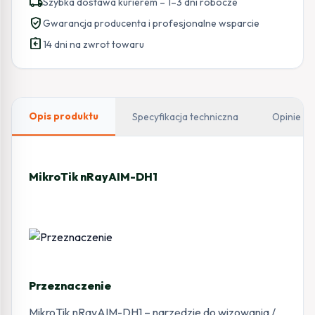
local_shipping
Szybka dostawa kurierem – 1–3 dni robocze
verified_user
Gwarancja producenta i profesjonalne wsparcie
assignment_return
14 dni na zwrot towaru
Opis produktu
Specyfikacja techniczna
Opinie
MikroTik nRayAIM-DH1
Przeznaczenie
MikroTik nRayAIM-DH1 – narzędzie do wizowania /