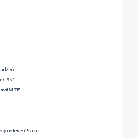
rządzeń
zeń SXT
nvilNITE
emy antenę: 65 mm.