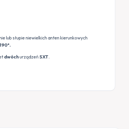
e lub słupie niewielkich anten kierunkowych
190°.
et
dwóch
urządzeń
SXT
.