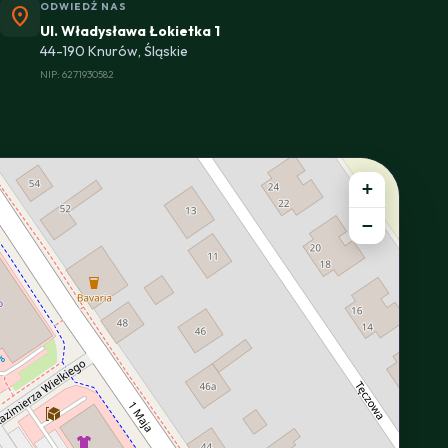
ODWIEDŹ NAS
location_on
Ul. Władysława Łokietka 1
44-190 Knurów, Śląskie
NIP: 6271930582
+
−