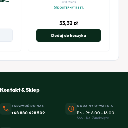
 3m
SKU: 27633
check_circle
DOSTĘPNY 17SZT.
33,32
zł
Dodaj do koszyka
Kontakt & Sklep
ZADZWOŃ DO NAS
GODZINY OTWARCIA
phone
schedule
+48 880 628 509
Pn - Pt: 8:00 - 16:00
Sob - Nd: Zamknięte