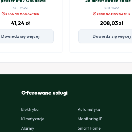
epeater IP67 Obudowa
28 direct attach cable
(XS+DA0003)
SKU: 23456
SKU: 28953
cancel
cancel
BRAK NA MAGAZYNIE
BRAK NA MAGAZYNIE
41,24
zł
208,03
zł
Dowiedz się więcej
Dowiedz się więcej
Oferowane usługi
Elektryka
Automatyka
Klimatyzacje
Monitoring IP
Alarmy
Smart Home