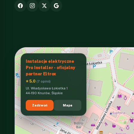
Instalacje elektryczne
Pro Installer - oficjalny
partner Eltrox
⭐ 5.0
(7 opinii)
Ul. Władysława Łokietka 1
44-190 Knurów, Śląskie
Zadzwoń
Mapa