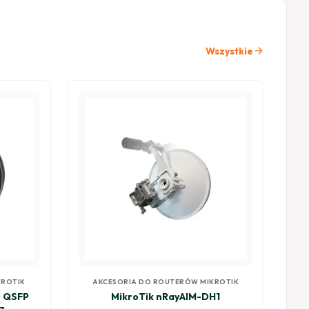
arrow_forward
Wszystkie
KROTIK
AKCESORIA DO ROUTERÓW MIKROTIK
 QSFP
MikroTik nRayAIM-DH1