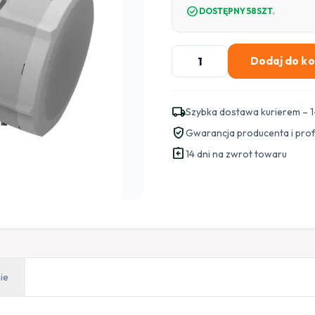
check_circle
DOSTĘPNY 58SZT.
ilość
Dodaj do k
MIKROTIK
UCHWYT
quickMOUNT
local_shipping
Szybka dostawa kurierem – 1
RB-
verified_user
Gwarancja producenta i pro
QM
assignment_return
14 dni na zwrot towaru
ie