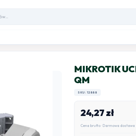
MIKROTIK UC
QM
SKU: 12888
24,27
zł
Cena brutto · Darmowa dostawa 