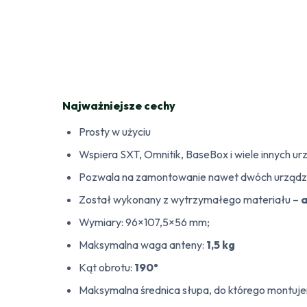
Najważniejsze cechy
Prosty w użyciu
Wspiera SXT, Omnitik, BaseBox i wiele innych u
Pozwala na zamontowanie nawet dwóch urząd
Został wykonany z wytrzymałego materiału –
a
Wymiary: 96×107,5×56 mm;
Maksymalna waga anteny:
1,5 kg
Kąt obrotu:
190°
Maksymalna średnica słupa, do którego montuj