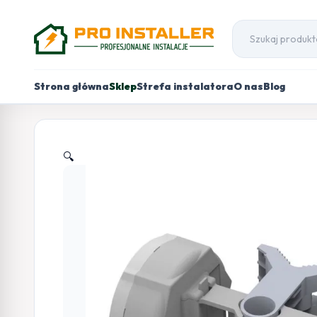
Strona główna
Sklep
Strefa instalatora
O nas
Blog
🔍