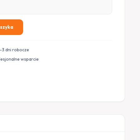
oszyka
–3 dni robocze
fesjonalne wsparcie