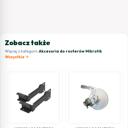
Zobacz także
Więcej z kategorii:
Akcesoria do routerów Mikrotik
arrow_forward
Wszystkie