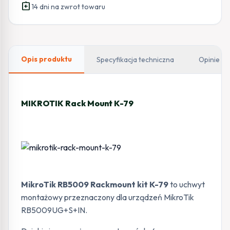
assignment_return
14 dni na zwrot towaru
Opis produktu
Specyfikacja techniczna
Opinie
MIKROTIK Rack Mount K-79
MikroTik RB5009 Rackmount kit K-79
to uchwyt
montażowy przeznaczony dla urządzeń MikroTik
RB5009UG+S+IN.