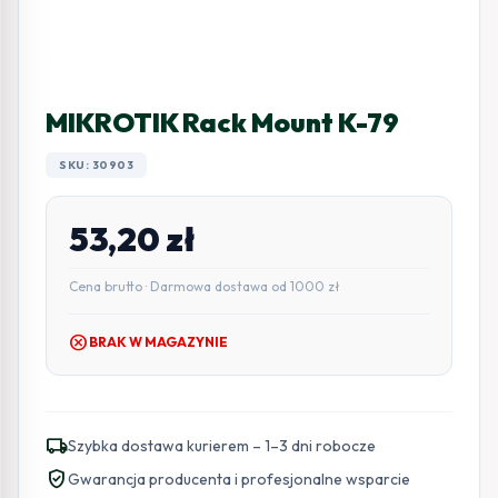
MIKROTIK Rack Mount K-79
SKU: 30903
53,20
zł
Cena brutto · Darmowa dostawa od 1000 zł
cancel
BRAK W MAGAZYNIE
local_shipping
Szybka dostawa kurierem – 1–3 dni robocze
verified_user
Gwarancja producenta i profesjonalne wsparcie