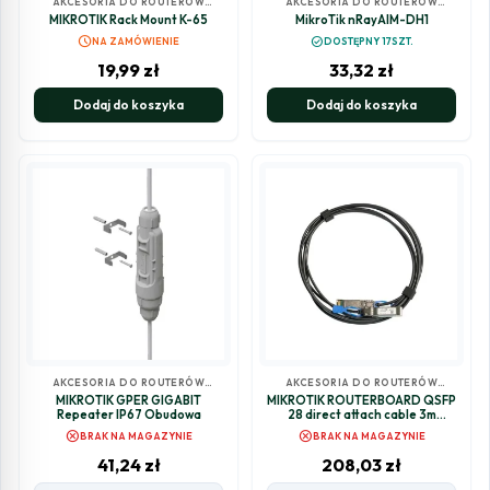
AKCESORIA DO ROUTERÓW
AKCESORIA DO ROUTERÓW
MIKROTIK
MIKROTIK
MIKROTIK Rack Mount K-65
MikroTik nRayAIM-DH1
schedule
check_circle
NA ZAMÓWIENIE
DOSTĘPNY 17SZT.
19,99
zł
33,32
zł
Dodaj do koszyka
Dodaj do koszyka
AKCESORIA DO ROUTERÓW
AKCESORIA DO ROUTERÓW
MIKROTIK
MIKROTIK
MIKROTIK GPER GIGABIT
MIKROTIK ROUTERBOARD QSFP
Repeater IP67 Obudowa
28 direct attach cable 3m
(XS+DA0003)
cancel
cancel
BRAK NA MAGAZYNIE
BRAK NA MAGAZYNIE
41,24
zł
208,03
zł