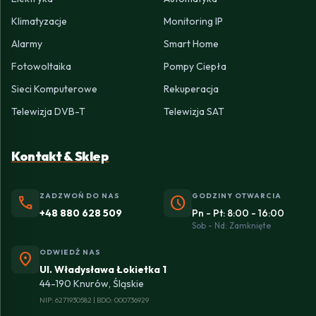
Klimatyzacje
Monitoring IP
Alarmy
Smart Home
Fotowoltaika
Pompy Ciepła
Sieci Komputerowe
Rekuperacja
Telewizja DVB-T
Telewizja SAT
Kontakt & Sklep
ZADZWOŃ DO NAS
GODZINY OTWARCIA
phone
schedule
+48 880 628 509
Pn - Pt: 8:00 - 16:00
Sob - Nd: Zamknięte
ODWIEDŹ NAS
location_on
Ul. Władysława Łokietka 1
44-190 Knurów, Śląskie
NIP: 6271930582 | BDO: 000736929