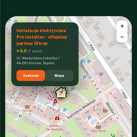
+
Instalacje elektryczne
−
Pro Installer - oficjalny
partner Eltrox
⭐ 5.0
(7 opinii)
Ul. Władysława Łokietka 1
44-190 Knurów, Śląskie
Zadzwoń
Mapa