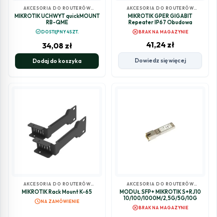
AKCESORIA DO ROUTERÓW
AKCESORIA DO ROUTERÓW
MIKROTIK
MIKROTIK
MIKROTIK UCHWYT quickMOUNT
MIKROTIK GPER GIGABIT
RB-QME
Repeater IP67 Obudowa
cancel
check_circle
DOSTĘPNY 4SZT.
BRAK NA MAGAZYNIE
41,24
zł
34,08
zł
Dowiedz się więcej
Dodaj do koszyka
AKCESORIA DO ROUTERÓW
AKCESORIA DO ROUTERÓW
MIKROTIK
MIKROTIK
MIKROTIK Rack Mount K-65
MODUŁ SFP+ MIKROTIK S+RJ10
10/100/1000M/2,5G/5G/10G
schedule
NA ZAMÓWIENIE
cancel
BRAK NA MAGAZYNIE