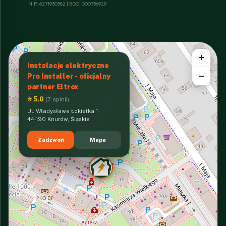
NIP: 6271930582 | BDO: 000736929
+
Instalacje elektryczne
−
Pro Installer - oficjalny
partner Eltrox
⭐ 5.0
(7 opinii)
Ul. Władysława Łokietka 1
44-190 Knurów, Śląskie
Zadzwoń
Mapa