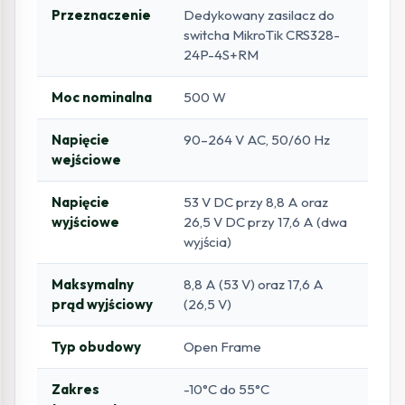
Przeznaczenie
Dedykowany zasilacz do
switcha MikroTik CRS328-
24P-4S+RM
Moc nominalna
500 W
Napięcie
90–264 V AC, 50/60 Hz
wejściowe
Napięcie
53 V DC przy 8,8 A oraz
wyjściowe
26,5 V DC przy 17,6 A (dwa
wyjścia)
Maksymalny
8,8 A (53 V) oraz 17,6 A
prąd wyjściowy
(26,5 V)
Typ obudowy
Open Frame
Zakres
-10°C do 55°C