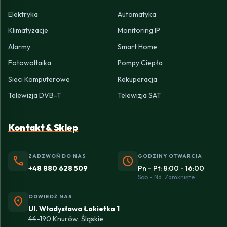
Elektryka
Automatyka
Klimatyzacje
Monitoring IP
Alarmy
Smart Home
Fotowoltaika
Pompy Ciepła
Sieci Komputerowe
Rekuperacja
Telewizja DVB-T
Telewizja SAT
Kontakt & Sklep
ZADZWOŃ DO NAS
GODZINY OTWARCIA
phone
schedule
+48 880 628 509
Pn - Pt: 8:00 - 16:00
Sob - Nd: Zamknięte
ODWIEDŹ NAS
location_on
Ul. Władysława Łokietka 1
44-190 Knurów, Śląskie