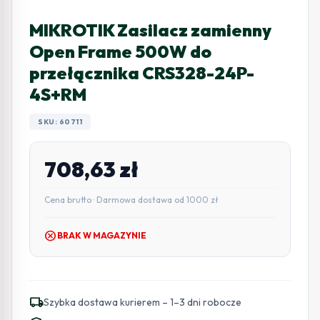
MIKROTIK Zasilacz zamienny
Open Frame 500W do
przełącznika CRS328-24P-
4S+RM
SKU: 60711
708,63
zł
Cena brutto · Darmowa dostawa od 1000 zł
cancel
BRAK W MAGAZYNIE
local_shipping
Szybka dostawa kurierem – 1–3 dni robocze