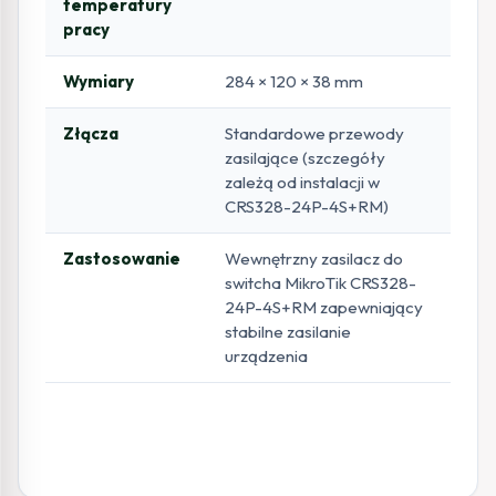
temperatury
pracy
Wymiary
284 × 120 × 38 mm
Złącza
Standardowe przewody
zasilające (szczegóły
zależą od instalacji w
CRS328-24P-4S+RM)
Zastosowanie
Wewnętrzny zasilacz do
switcha MikroTik CRS328-
24P-4S+RM zapewniający
stabilne zasilanie
urządzenia