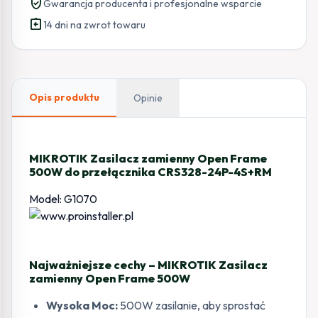
verified_user
Gwarancja producenta i profesjonalne wsparcie
assignment_return
14 dni na zwrot towaru
Opis produktu
Opinie
MIKROTIK Zasilacz zamienny Open Frame
500W do przełącznika CRS328-24P-4S+RM
Model: G1070
Najważniejsze cechy – MIKROTIK Zasilacz
zamienny Open Frame 500W
Wysoka Moc:
500W zasilanie, aby sprostać