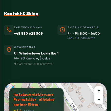
Kontakt & Sklep
ZADZWOŃ DO NAS
GODZINY OTWARCIA
phone
schedule
+48 880 628 509
Pn - Pt: 8:00 - 16:00
Sob - Nd: Zamknięte
ODWIEDŹ NAS
location_on
Ul. Władysława Łokietka 1
44-190 Knurów, Śląskie
NIP: 6271930582 | BDO: 000736929
+
Instalacje elektryczne
−
Pro Installer - oficjalny
partner Eltrox
⭐ 5.0
(7 opinii)