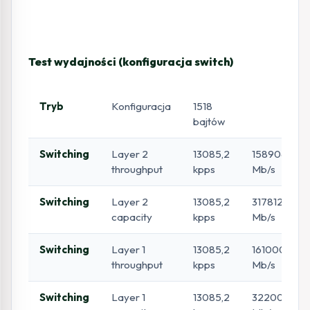
Test wydajności (konfiguracja switch)
Tryb
Konfiguracja
1518
bajtów
Switching
Layer 2
13085,2
158906,4
throughput
kpps
Mb/s
Switching
Layer 2
13085,2
317812,7
capacity
kpps
Mb/s
Switching
Layer 1
13085,2
161000
throughput
kpps
Mb/s
Switching
Layer 1
13085,2
322000