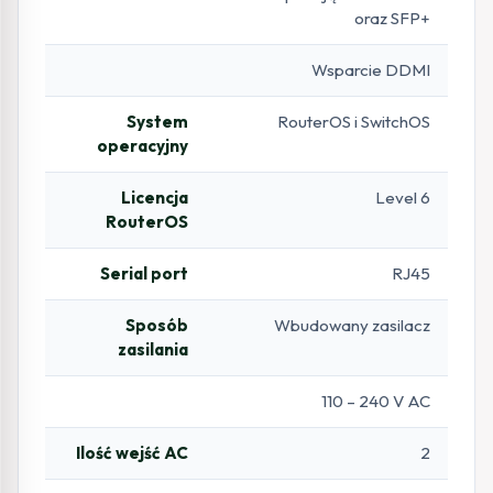
oraz SFP+
Wsparcie DDMI
System
RouterOS i SwitchOS
operacyjny
Licencja
Level 6
RouterOS
Serial port
RJ45
Sposób
Wbudowany zasilacz
zasilania
110 – 240 V AC
Ilość wejść AC
2