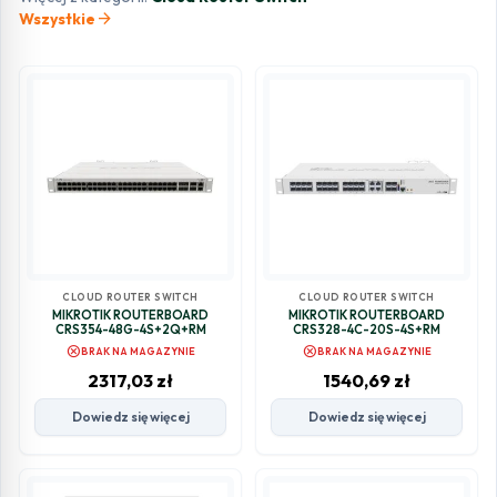
arrow_forward
Wszystkie
CLOUD ROUTER SWITCH
CLOUD ROUTER SWITCH
MIKROTIK ROUTERBOARD
MIKROTIK ROUTERBOARD
CRS354-48G-4S+2Q+RM
CRS328-4C-20S-4S+RM
cancel
cancel
BRAK NA MAGAZYNIE
BRAK NA MAGAZYNIE
2317,03
zł
1540,69
zł
Dowiedz się więcej
Dowiedz się więcej