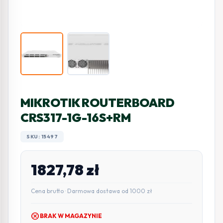
MIKROTIK ROUTERBOARD
CRS317-1G-16S+RM
SKU: 15497
1827,78
zł
Cena brutto · Darmowa dostawa od 1000 zł
cancel
BRAK W MAGAZYNIE