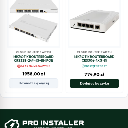
CLOUD ROUTER SWITCH
CLOUD ROUTER SWITCH
MIKROTIK ROUTERBOARD
MIKROTIK ROUTERBOARD
CRS328-24P-4S+RM POE
CRS304-4XG-IN
cancel
check_circle
BRAK NA MAGAZYNIE
DOSTĘPNY 3SZT.
1958,00
zł
774,90
zł
Dowiedz się więcej
Dodaj do koszyka