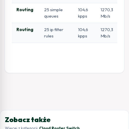
Routing
25 simple
104,6
1270,3
10
queues
kpps
Mb/s
kp
Routing
25 ip filter
104,6
1270,3
10
rules
kpps
Mb/s
kp
Zobacz także
Więcej z kategorii:
Cloud Router Switch