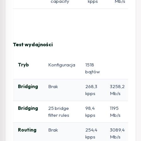
capacity
kpps
Mb/s
Test wydajności
Tryb
Konfiguracja
1518
51
bajtów
ba
Bridging
Brak
268,3
3258,2
36
kpps
Mb/s
kp
Bridging
25 bridge
98,4
1195
98
filter rules
kpps
Mb/s
kp
Routing
Brak
254,4
3089,4
30
kpps
Mb/s
kp