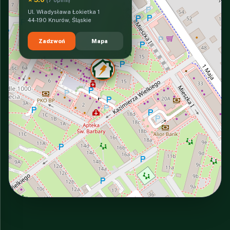
Ul. Władysława Łokietka 1
44-190 Knurów, Śląskie
Zadzwoń
Mapa
INTERACTIVE VIEW