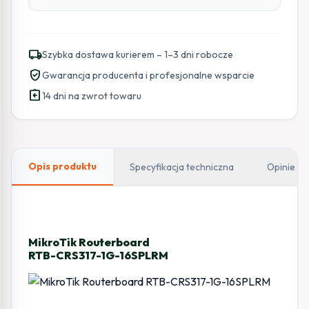
local_shipping
Szybka dostawa kurierem – 1–3 dni robocze
verified_user
Gwarancja producenta i profesjonalne wsparcie
assignment_return
14 dni na zwrot towaru
Opis produktu
Specyfikacja techniczna
Opinie
MikroTik Routerboard
RTB-CRS317-1G-16SPLRM