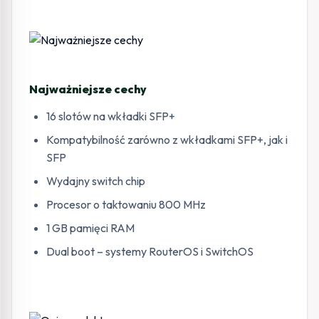
Najważniejsze cechy
16 slotów na wkładki SFP+
Kompatybilność zarówno z wkładkami SFP+, jak i
SFP
Wydajny switch chip
Procesor o taktowaniu 800 MHz
1 GB pamięci RAM
Dual boot – systemy RouterOS i SwitchOS