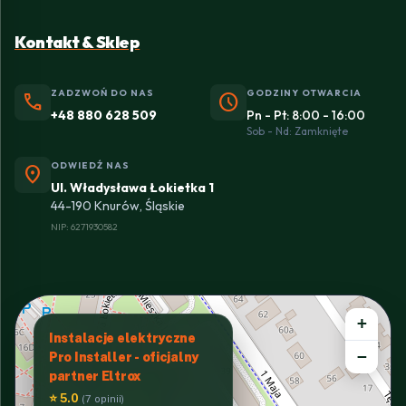
Kontakt & Sklep
ZADZWOŃ DO NAS
GODZINY OTWARCIA
phone
schedule
+48 880 628 509
Pn - Pt: 8:00 - 16:00
Sob - Nd: Zamknięte
ODWIEDŹ NAS
location_on
Ul. Władysława Łokietka 1
44-190 Knurów, Śląskie
NIP: 6271930582
+
Instalacje elektryczne
−
Pro Installer - oficjalny
partner Eltrox
⭐ 5.0
(7 opinii)