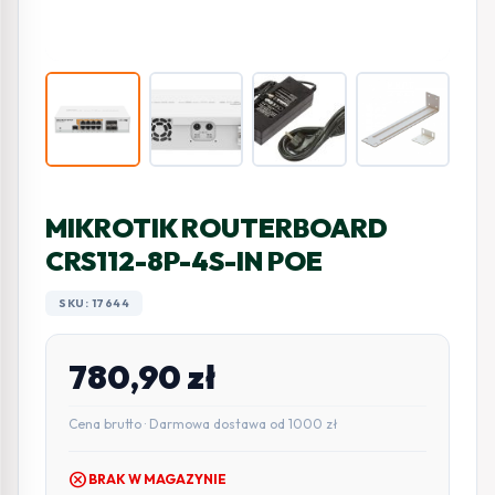
MIKROTIK ROUTERBOARD
CRS112-8P-4S-IN POE
SKU: 17644
780,90
zł
Cena brutto · Darmowa dostawa od 1000 zł
cancel
BRAK W MAGAZYNIE