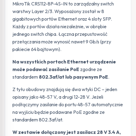
MikroTik CRS112-8P-4S-IN to zarządzalny switch
warstwy Layer 2/3. Wyposażony został w 8
gigabitowych portów Ethernet oraz 4 sloty SFP.
Każdy z portów działa niezależnie, w obrębie
jednego switch chipa. Łączna przepustowość
przełączania może wynosić nawet 9 Gb/s (przy
pakiecie 64 bajtowym).
Na wszystkich portach Ethernet urządzenie
może podawać zasilanie PoE
zgodne ze
standardem
802.3af/at lub pasywnym PoE
.
Z tyłu obudowy znajdują się dwa wtyki DC – jeden
opisany jako 48-57 V, a drugi 12-28 V. Jeżeli
podłączymy zasilanie do portu 48-57 automatycznie
na wyjściu będzie podawane PoE zgodne ze
standardem 802.3af/at.
W zestawie dołączony jest zasilacz 28 V 3.4 A,