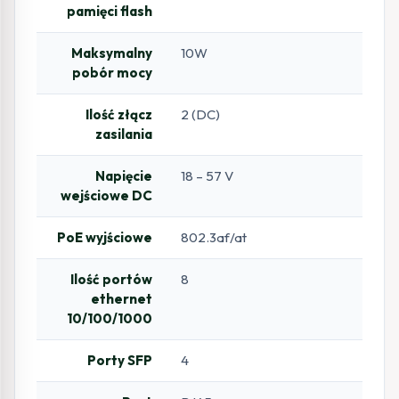
pamięci flash
Maksymalny
10W
pobór mocy
Ilość złącz
2 (DC)
zasilania
Napięcie
18 – 57 V
wejściowe DC
PoE wyjściowe
802.3af/at
Ilość portów
8
ethernet
10/100/1000
Porty SFP
4