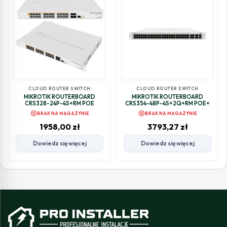
CLOUD ROUTER SWITCH
CLOUD ROUTER SWITCH
MIKROTIK ROUTERBOARD
MIKROTIK ROUTERBOARD
CRS328-24P-4S+RM POE
CRS354-48P-4S+2Q+RM POE+
cancel
cancel
BRAK NA MAGAZYNIE
BRAK NA MAGAZYNIE
1958,00
zł
3793,27
zł
Dowiedz się więcej
Dowiedz się więcej