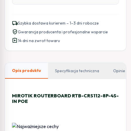
local_shipping
Szybka dostawa kurierem – 1–3 dni robocze
verified_user
Gwarancja producenta i profesjonalne wsparcie
assignment_return
14 dni na zwrot towaru
Opis produktu
Specyfikacja techniczna
Opinie
MIROTIK ROUTERBOARD RTB-CRS112-8P-4S-
IN POE