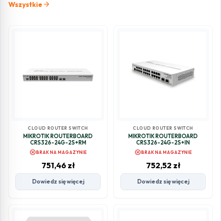
arrow_forward
Wszystkie
CLOUD ROUTER SWITCH
CLOUD ROUTER SWITCH
MIKROTIK ROUTERBOARD
MIKROTIK ROUTERBOARD
CRS326-24G-2S+RM
CRS326-24G-2S+IN
cancel
cancel
BRAK NA MAGAZYNIE
BRAK NA MAGAZYNIE
751,46
zł
752,52
zł
Dowiedz się więcej
Dowiedz się więcej