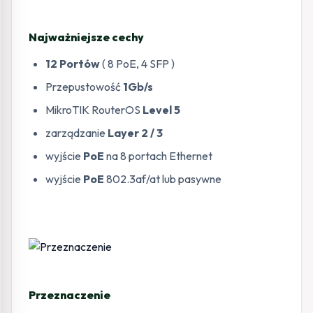
Najważniejsze cechy
12 Portów
( 8 PoE, 4 SFP )
Przepustowość
1Gb/s
MikroTIK RouterOS
Level 5
zarządzanie
Layer 2 / 3
wyjście
PoE
na 8 portach Ethernet
wyjście
PoE
802.3af/at lub pasywne
Przeznaczenie