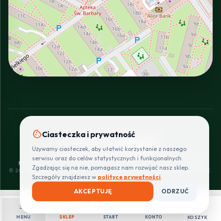
INTERACTIVE VIEW
cookie
Ciasteczka i prywatność
SZYBKIE I BEZPIECZNE PŁATNOŚCI
Używamy ciasteczek, aby ułatwić korzystanie z naszego
POLITYKA
REGULAMIN
CENNIK
ZWROTY I
serwisu oraz do celów statystycznych i funkcjonalnych.
PRYWATNOŚCI
DOSTAW
REKLAMACJE
Zgadzając się na nie, pomagasz nam rozwijać nasz sklep.
© 2026 PROINSTALLER.PL - KNURÓW. WSZYSTKIE PRAWA ZASTRZEŻONE.
Szczegóły znajdziesz w
polityce prywatności
.
AKCEPTUJĘ
ODRZUĆ
menu
shopping_bag
home
person
shopping_cart
MENU
SKLEP
START
KONTO
KOSZYK