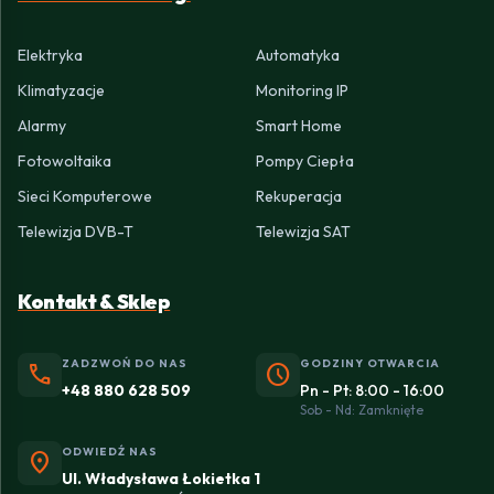
Elektryka
Automatyka
Klimatyzacje
Monitoring IP
Alarmy
Smart Home
Fotowoltaika
Pompy Ciepła
Sieci Komputerowe
Rekuperacja
Telewizja DVB-T
Telewizja SAT
Kontakt & Sklep
ZADZWOŃ DO NAS
GODZINY OTWARCIA
phone
schedule
+48 880 628 509
Pn - Pt: 8:00 - 16:00
Sob - Nd: Zamknięte
ODWIEDŹ NAS
location_on
Ul. Władysława Łokietka 1