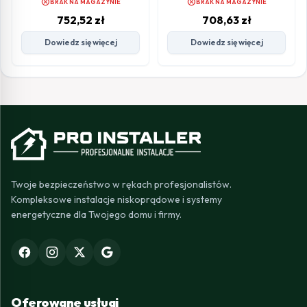
cancel
cancel
BRAK NA MAGAZYNIE
BRAK NA MAGAZYNIE
4S+RM
752,52
zł
708,63
zł
Dowiedz się więcej
Dowiedz się więcej
Twoje bezpieczeństwo w rękach profesjonalistów.
Kompleksowe instalacje niskoprądowe i systemy
energetyczne dla Twojego domu i firmy.
Oferowane usługi