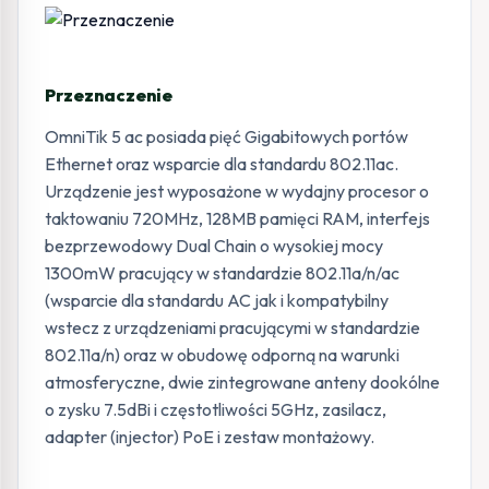
Przeznaczenie
OmniTik 5 ac posiada pięć Gigabitowych portów
Ethernet oraz wsparcie dla standardu 802.11ac.
Urządzenie jest wyposażone w wydajny procesor o
taktowaniu 720MHz, 128MB pamięci RAM, interfejs
bezprzewodowy Dual Chain o wysokiej mocy
1300mW pracujący w standardzie 802.11a/n/ac
(wsparcie dla standardu AC jak i kompatybilny
wstecz z urządzeniami pracującymi w standardzie
802.11a/n) oraz w obudowę odporną na warunki
atmosferyczne, dwie zintegrowane anteny dookólne
o zysku 7.5dBi i częstotliwości 5GHz, zasilacz,
adapter (injector) PoE i zestaw montażowy.