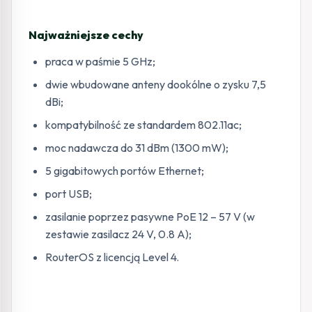
Najważniejsze cechy
praca w paśmie 5 GHz;
dwie wbudowane anteny dookólne o zysku 7,5
dBi;
kompatybilność ze standardem 802.11ac;
moc nadawcza do 31 dBm (1300 mW);
5 gigabitowych portów Ethernet;
port USB;
zasilanie poprzez pasywne PoE 12 – 57 V (w
zestawie zasilacz 24 V, 0.8 A);
RouterOS z licencją Level 4.