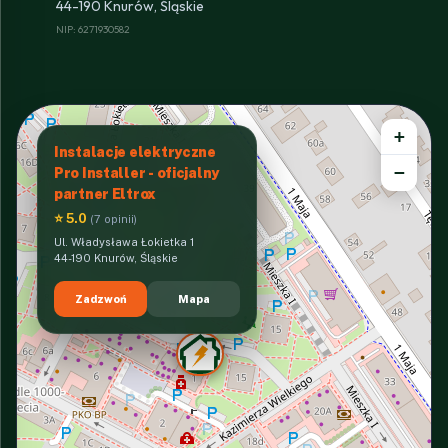
44-190 Knurów, Śląskie
NIP: 6271930582
+
Instalacje elektryczne
−
Pro Installer - oficjalny
partner Eltrox
⭐ 5.0
(7 opinii)
Ul. Władysława Łokietka 1
44-190 Knurów, Śląskie
Zadzwoń
Mapa