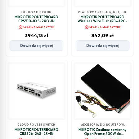
ROUTERY MIKROTIK,
PLATFORMY SXT, LHG, QRT, LDF
ROUTERBOARDY
MIKROTIK ROUTERBOARD
MIKROTIK ROUTERBOARD
CRS510-8XS-2XQ-IN
Wireless Wire Dish (RBwAPG-
60adkit)
cancel
cancel
BRAK NA MAGAZYNIE
BRAK NA MAGAZYNIE
3944,13
zł
842,09
zł
Dowiedz się więcej
Dowiedz się więcej
CLOUD ROUTER SWITCH
AKCESORIA DO ROUTERÓW
MIKROTIK
MIKROTIK ROUTERBOARD
MIKROTIK Zasilacz zamienny
CRS326-24G-2S+IN
Open Frame 500W do
przełącznika CRS328-24P-