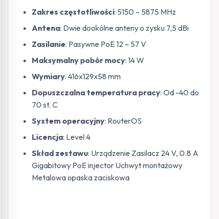
Zakres częstotliwości
: 5150 – 5875 MHz
Antena
: Dwie dookólne anteny o zysku 7,5 dBi
Zasilanie
: Pasywne PoE 12 – 57 V
Maksymalny pobór mocy
: 14 W
Wymiary
: 416x129x58 mm
Dopuszczalna temperatura pracy
: Od -40 do
70 st. C
System operacyjny
: RouterOS
Licencja
: Level 4
Skład zestawu
: Urządzenie Zasilacz 24 V, 0.8 A
Gigabitowy PoE injector Uchwyt montażowy
Metalowa opaska zaciskowa