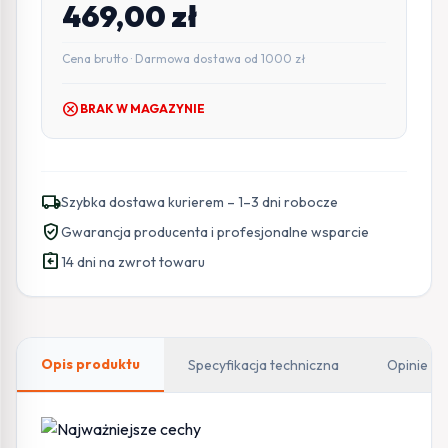
469,00
zł
Cena brutto · Darmowa dostawa od 1000 zł
cancel
BRAK W MAGAZYNIE
local_shipping
Szybka dostawa kurierem – 1–3 dni robocze
verified_user
Gwarancja producenta i profesjonalne wsparcie
assignment_return
14 dni na zwrot towaru
Opis produktu
Specyfikacja techniczna
Opinie