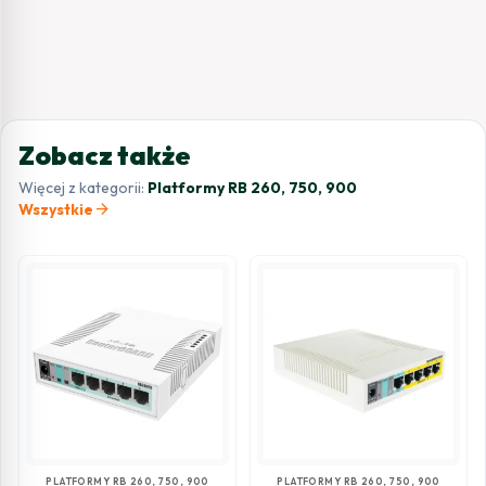
Zobacz także
Więcej z kategorii:
Platformy RB 260, 750, 900
arrow_forward
Wszystkie
PLATFORMY RB 260, 750, 900
PLATFORMY RB 260, 750, 900