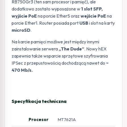
RB750Gr3 (ten sam procesor i pamięć), ale
dodatkowo zostało wyposażone w
1 slot SFP,
wyjście PoE
na porcie Ether5 oraz
wejście PoE
na
porcie Ether1.
Router posiada port
USB
i slot na karty
microSD
.
Na karcie pamięci możliwe jest między innymi
zainstalowanie serwera
„The Dude”
. Nowy hEX
zapewnia także wsparcie sprzętowe szyfrowania
IPSec z przepustowością dochodzącą nawet do
~
470 Mb/s.
Specyfikacja techniczna
Procesor
MT7621A