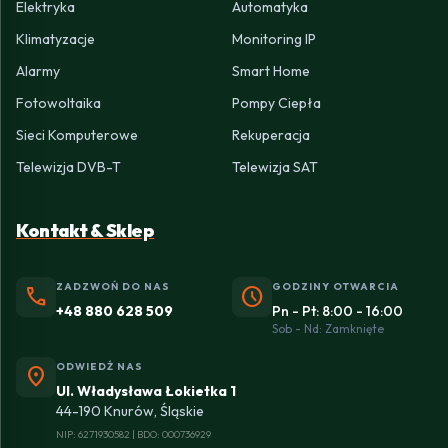
Elektryka
Automatyka
Klimatyzacje
Monitoring IP
Alarmy
Smart Home
Fotowoltaika
Pompy Ciepła
Sieci Komputerowe
Rekuperacja
Telewizja DVB-T
Telewizja SAT
Kontakt & Sklep
ZADZWOŃ DO NAS
GODZINY OTWARCIA
phone
schedule
+48 880 628 509
Pn - Pt: 8:00 - 16:00
Sob - Nd: Zamknięte
ODWIEDŹ NAS
location_on
Ul. Władysława Łokietka 1
44-190 Knurów, Śląskie
NIP: 6271930582 | BDO: 000736929