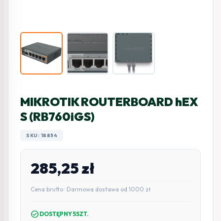
MIKROTIK ROUTERBOARD hEX
S (RB760iGS)
SKU: 18854
285,25
zł
Cena brutto · Darmowa dostawa od 1000 zł
check_circle
DOSTĘPNY 5SZT.