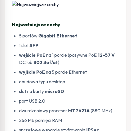
Najważniejsze cechy
5 portów
Gigabit Ethernet
1 slot
SFP
wejście PoE
na 1 porcie (pasywne PoE
12-57 V
DC lub
802.3af/at
)
wyjście PoE
na 5 porcie Ethernet
obudowa typu desktop
slot na karty
microSD
port USB 2.0
dwurdzeniowy procesor
MT7621A
(880 MHz)
256 MB pamięci RAM
sprzętowe wsparcie szyfrowania
IPSec