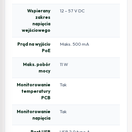
Wspierany
12 – 57 V DC
zakres
napięcia
wejściowego
Prąd na wyjściu
Maks. 500 mA
PoE
Maks. pobór
11 W
mocy
Monitorowanie
Tak
temperatury
PCB
Monitorowanie
Tak
napięcia
Port USB
USB 2.0 type A