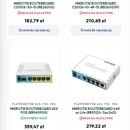
MIKROTIK ROUTERBOARD
MIKROTIK ROUTERBOARD
CSS106-5G-1S (RB260GS)
CSS106-1G-4P-1S (RB260GSP)
cancel
cancel
BRAK NA MAGAZYNIE
BRAK NA MAGAZYNIE
182,79
zł
210,65
zł
Dowiedz się więcej
Dowiedz się więcej
PLATFORMY RB 260, 750, 900
PLATFORMY RB 260, 750, 900
MIKROTIK ROUTERBOARD hEX
MIKROTIK ROUTERBOARD hAP
POE (RB960PGS)
ac Lite (RB952Ui-5ac2nD)
cancel
check_circle
DOSTĘPNY 16SZT.
BRAK NA MAGAZYNIE
219,22
zł
359,47
zł