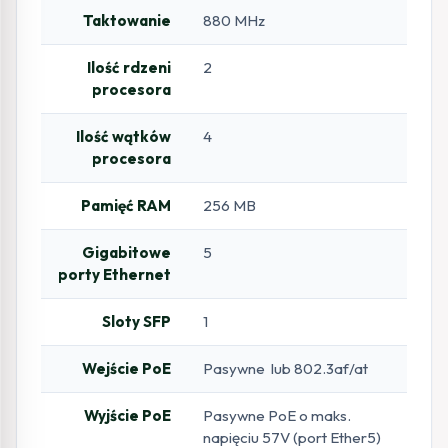
Taktowanie
880 MHz
Ilość rdzeni
2
procesora
Ilość wątków
4
procesora
Pamięć RAM
256 MB
Gigabitowe
5
porty Ethernet
Sloty SFP
1
Wejście PoE
Pasywne lub 802.3af/at
Wyjście PoE
Pasywne PoE o maks.
napięciu 57V (port Ether5)