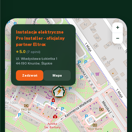
+
Instalacje elektryczne
−
Pro Installer - oficjalny
partner Eltrox
⭐ 5.0
(7 opinii)
Ul. Władysława Łokietka 1
44-190 Knurów, Śląskie
Zadzwoń
Mapa