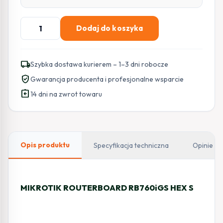
ilość
Dodaj do koszyka
MIKROTIK
ROUTERBOARD
hEX
local_shipping
Szybka dostawa kurierem – 1–3 dni robocze
S
verified_user
Gwarancja producenta i profesjonalne wsparcie
(RB760iGS)
assignment_return
14 dni na zwrot towaru
Opis produktu
Specyfikacja techniczna
Opinie
MIKROTIK ROUTERBOARD RB760iGS HEX S