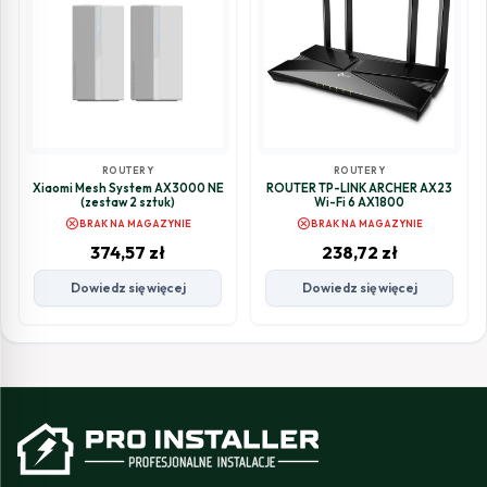
ROUTERY
ROUTERY
Xiaomi Mesh System AX3000 NE
ROUTER TP-LINK ARCHER AX23
(zestaw 2 sztuk)
Wi-Fi 6 AX1800
cancel
cancel
BRAK NA MAGAZYNIE
BRAK NA MAGAZYNIE
374,57
zł
238,72
zł
Dowiedz się więcej
Dowiedz się więcej