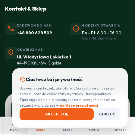
Kontakt & Sklep
ZADZWOŃ DO NAS
GODZINY OTWARCIA
phone
schedule
+48 880 628 509
Pn - Pt: 8:00 - 16:00
Sob - Nd: Zamknięte
ODWIEDŹ NAS
location_on
Ul. Władysława Łokietka 1
44-190 Knurów, Śląskie
NIP: 6271930582
cookie
Ciasteczka i prywatność
Używamy ciasteczek, aby ułatwić korzystanie z naszego
serwisu oraz do celów statystycznych i funkcjonalnych.
Zgadzając się na nie, pomagasz nam rozwijać nasz sklep.
+
Szczegóły znajdziesz w
polityce prywatności
.
Instalacje elektryczne
−
Pro Installer - oficjalny
AKCEPTUJĘ
ODRZUĆ
partner Eltrox
menu
shopping_bag
home
person
shopping_cart
⭐ 5.0
(7 opinii)
MENU
SKLEP
START
KONTO
KOSZYK
Ul. Władysława Łokietka 1