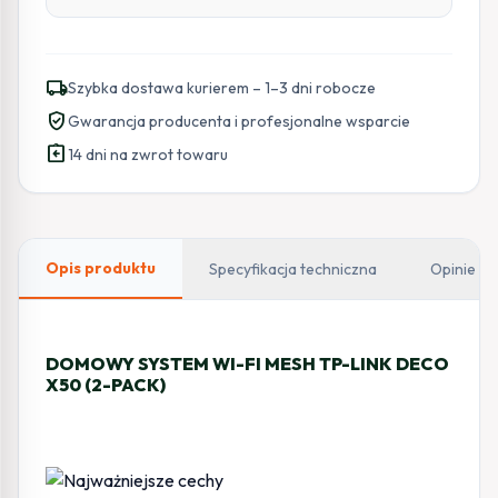
local_shipping
Szybka dostawa kurierem – 1–3 dni robocze
verified_user
Gwarancja producenta i profesjonalne wsparcie
assignment_return
14 dni na zwrot towaru
Opis produktu
Specyfikacja techniczna
Opinie
DOMOWY SYSTEM WI-FI MESH TP-LINK DECO
X50 (2-PACK)