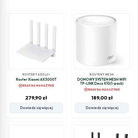
ROUTERY ADSL2+
ROUTERY MESH
Router Xiaomi AX3000T
DOMOWY SYSTEM MESH WIFI
TP-LINK Deco X10(1-pack)
cancel
BRAK NA MAGAZYNIE
cancel
BRAK NA MAGAZYNIE
279,90
zł
189,00
zł
Dowiedz się więcej
Dowiedz się więcej