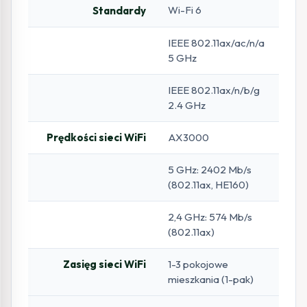
Wi-Fi 6
Standardy
IEEE 802.11ax/ac/n/a
5 GHz
IEEE 802.11ax/n/b/g
2.4 GHz
Prędkości sieci WiFi
AX3000
5 GHz: 2402 Mb/s
(802.11ax, HE160)
2,4 GHz: 574 Mb/s
(802.11ax)
Zasięg sieci WiFi
1-3 pokojowe
mieszkania (1-pak)