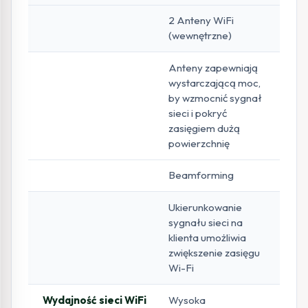
2 Anteny WiFi
(wewnętrzne)
Anteny zapewniają
wystarczającą moc,
by wzmocnić sygnał
sieci i pokryć
zasięgiem dużą
powierzchnię
Beamforming
Ukierunkowanie
sygnału sieci na
klienta umożliwia
zwiększenie zasięgu
Wi-Fi
Wydajność sieci WiFi
Wysoka