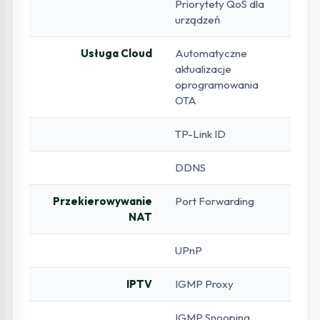
Priorytety QoS dla
urządzeń
Usługa Cloud
Automatyczne
aktualizacje
oprogramowania
OTA
TP-Link ID
DDNS
Przekierowywanie
Port Forwarding
NAT
UPnP
IPTV
IGMP Proxy
IGMP Snooping