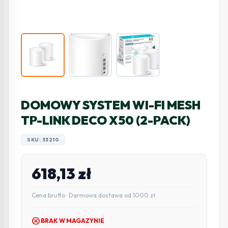
DOMOWY SYSTEM WI-FI MESH
TP-LINK DECO X50 (2-PACK)
SKU: 33210
618,13
zł
Cena brutto · Darmowa dostawa od 1000 zł
cancel
BRAK W MAGAZYNIE