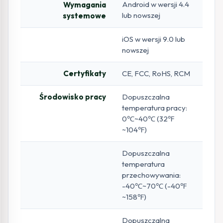
Android w wersji 4.4
Wymagania
lub nowszej
systemowe
iOS w wersji 9.0 lub
nowszej
Certyfikaty
CE, FCC, RoHS, RCM
Środowisko pracy
Dopuszczalna
temperatura pracy:
0℃~40℃ (32℉
~104℉)
Dopuszczalna
temperatura
przechowywania:
-40℃~70℃ (-40℉
~158℉)
Dopuszczalna