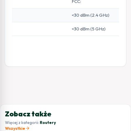
FCC:
<30 dBm (2.4 GHz)
<30 dBm (5 GHz)
Zobacz także
Więcej z kategorii:
Routery
arrow_forward
Wszystkie