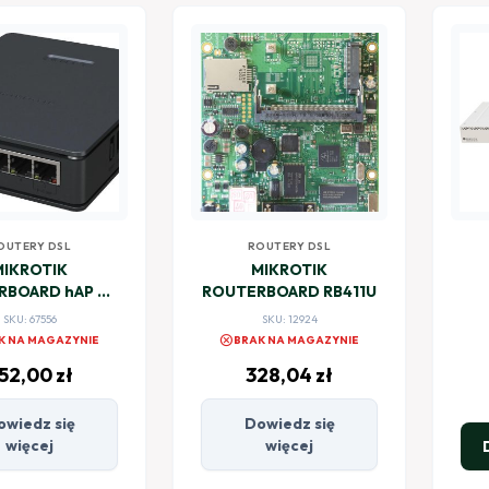
OUTERY DSL
ROUTERY DSL
MIKROTIK
MIKROTIK
RBOARD hAP ax
ROUTERBOARD RB411U
iUGS-2axD5axT)
CR
SKU: 67556
SKU: 12924
cancel
K NA MAGAZYNIE
BRAK NA MAGAZYNIE
52,00
zł
328,04
zł
owiedz się
Dowiedz się
więcej
więcej