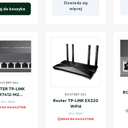
Dowiedz się
więcej
j do koszyka
OUTERY DSL
TER TP-LINK
RO
R7412-M2
ROUTERY DSL
igigabit VPN
Router TP-LINK EX220
SKU: 53678
R7412-M2)
WiFi6
K NA MAGAZYNIE
canc
SKU: 34907
cancel
BRAK NA MAGAZYNIE