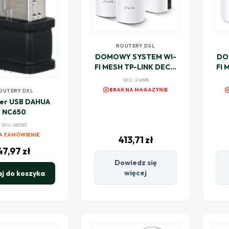
ROUTERY DSL
DOMOWY SYSTEM WI-
DO
FI MESH TP-LINK DECO
FI 
E4 (3-pack)
SKU: 24698
cancel
canc
BRAK NA MAGAZYNIE
OUTERY DSL
er USB DAHUA
NC650
SKU: 66063
A ZAMÓWIENIE
413,71
zł
47,97
zł
Dowiedz się
więcej
j do koszyka