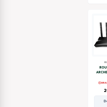
R
ROU
ARCHE
cancel
BRA
2
D