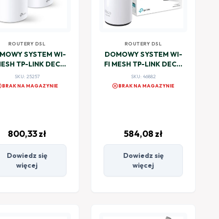
ROUTERY DSL
ROUTERY DSL
MOWY SYSTEM WI-
DOMOWY SYSTEM WI-
MESH TP-LINK DECO
FI MESH TP-LINK DECO
X20 (3-PACK)
X50-OUTDOOR
SKU: 25257
SKU: 46882
el
cancel
BRAK NA MAGAZYNIE
BRAK NA MAGAZYNIE
800,33
zł
584,08
zł
Dowiedz się
Dowiedz się
więcej
więcej