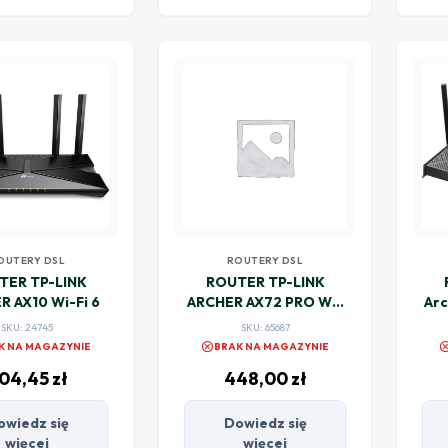
OUTERY DSL
ROUTERY DSL
TER TP-LINK
ROUTER TP-LINK
R AX10 Wi-Fi 6
ARCHER AX72 PRO Wi-
Arc
Fi 6 AX5400 2,5G
SKU: 24745
SKU: 65687
cancel
canc
K NA MAGAZYNIE
BRAK NA MAGAZYNIE
04,45
zł
448,00
zł
owiedz się
Dowiedz się
więcej
więcej