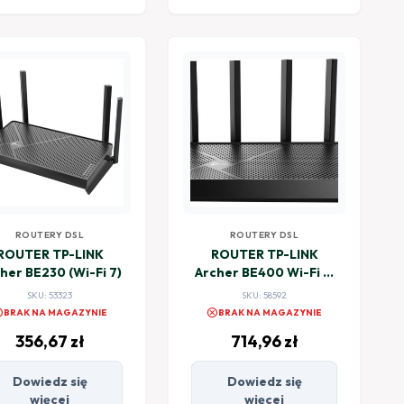
ROUTERY DSL
ROUTERY DSL
ROUTER TP-LINK
ROUTER TP-LINK
her BE230 (Wi-Fi 7)
Archer BE400 Wi-Fi 7,
BE6500
SKU: 53323
SKU: 58592
el
cancel
BRAK NA MAGAZYNIE
BRAK NA MAGAZYNIE
356,67
zł
714,96
zł
Dowiedz się
Dowiedz się
więcej
więcej