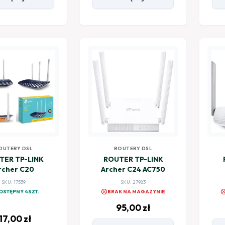
OUTERY DSL
ROUTERY DSL
TER TP-LINK
ROUTER TP-LINK
rcher C20
Archer C24 AC750
SKU: 17539
SKU: 27983
cancel
canc
OSTĘPNY 4SZT.
BRAK NA MAGAZYNIE
95,00
zł
117,00
zł