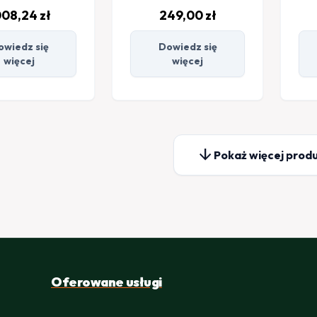
008,24
zł
249,00
zł
owiedz się
Dowiedz się
więcej
więcej
arrow_downward
Pokaż więcej prod
Oferowane usługi