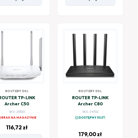
ROUTERY DSL
ROUTERY DSL
ROUTER TP-LINK
ROUTER TP-LINK
Archer C50
Archer C80
SKU: 25320
SKU: 24702
el
check_circle
BRAK NA MAGAZYNIE
DOSTĘPNY 5SZT.
116,72
zł
179,00
zł