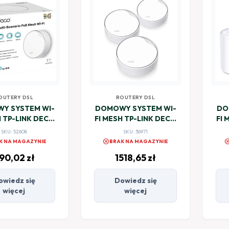
OUTERY DSL
ROUTERY DSL
Y SYSTEM WI-
DOMOWY SYSTEM WI-
DO
H TP-LINK DECO
FI MESH TP-LINK DECO
FI 
X50-POE
X50-POE (3-PACK)
SKU: 52608
SKU: 36971
cancel
canc
K NA MAGAZYNIE
BRAK NA MAGAZYNIE
90,02
zł
1518,65
zł
owiedz się
Dowiedz się
więcej
więcej