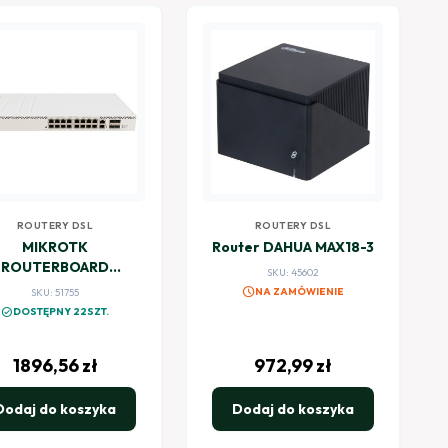
ROUTERY DSL
ROUTERY DSL
MIKROTK
Router DAHUA MAX18-3
ROUTERBOARD
SKU: 45602
S320-8P-8B-4S+RM
schedule
NA ZAMÓWIENIE
SKU: 51755
check_circle
DOSTĘPNY 22SZT.
1896,56
zł
972,99
zł
Dodaj do koszyka
Dodaj do koszyka