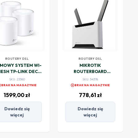
ROUTERY DSL
ROUTERY DSL
MOWY SYSTEM WI-
MIKROTIK
MESH TP-LINK DECO
ROUTERBOARD
X60 (3-PACK)
Chateau PRO ax Wi-Fi
SKU: 25360
SKU: 54378
6
el
cancel
BRAK NA MAGAZYNIE
BRAK NA MAGAZYNIE
1599,00
zł
778,61
zł
Dowiedz się
Dowiedz się
więcej
więcej