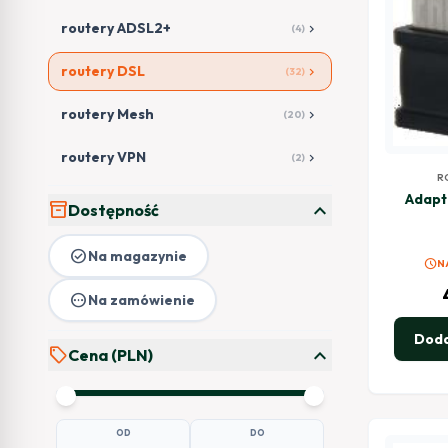
routery ADSL2+
chevron_right
(4)
routery DSL
chevron_right
(32)
routery Mesh
chevron_right
(20)
routery VPN
chevron_right
(2)
R
Adapt
expand_more
inventory_2
Dostępność
check_circle
Na magazynie
schedule
N
pending
Na zamówienie
Doda
expand_more
sell
Cena (PLN)
OD
DO