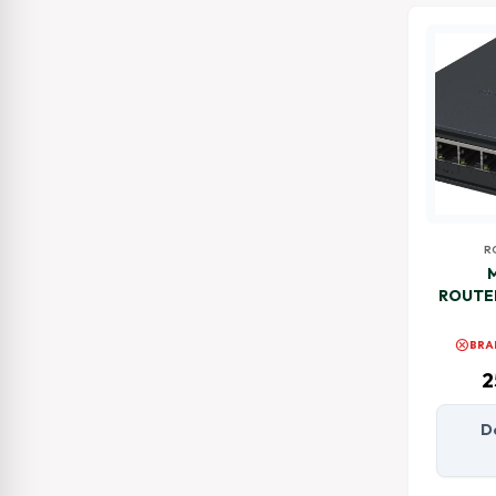
R
ROUTE
S (E62
cancel
BRA
2
D