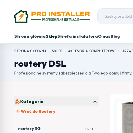
Strona główna
Sklep
Strefa instalatora
O nas
Blog
STRONA GŁÓWNA
SKLEP
AKCESORIA KOMPUTEROWE
URZĄD
chevron_right
chevron_right
chevron_right
routery DSL
Profesjonalne systemy zabezpieczeń dla Twojego domu i firmy.
expand_more
category
Kategorie
arrow_back
Wróć do Routery
routery 3G
chevron_right
(12)