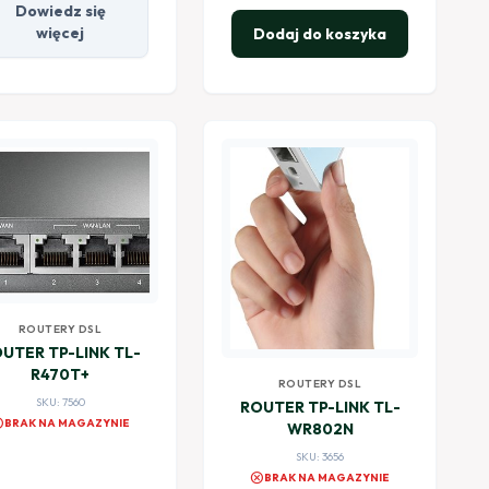
Dowiedz się
więcej
Dodaj do koszyka
ROUTERY DSL
UTER TP-LINK TL-
R470T+
ROUTERY DSL
SKU: 7560
ROUTER TP-LINK TL-
el
BRAK NA MAGAZYNIE
WR802N
SKU: 3656
cancel
BRAK NA MAGAZYNIE