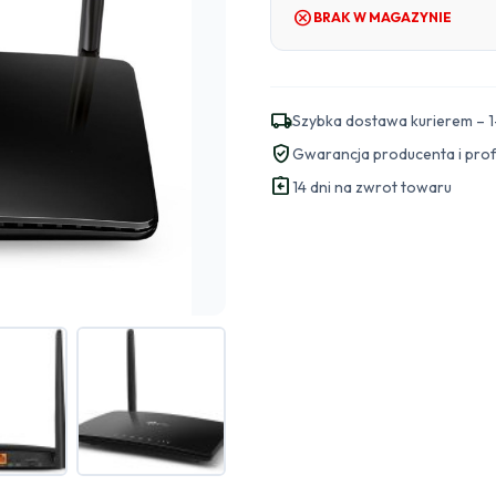
cancel
BRAK W MAGAZYNIE
local_shipping
Szybka dostawa kurierem – 1
verified_user
Gwarancja producenta i pro
assignment_return
14 dni na zwrot towaru