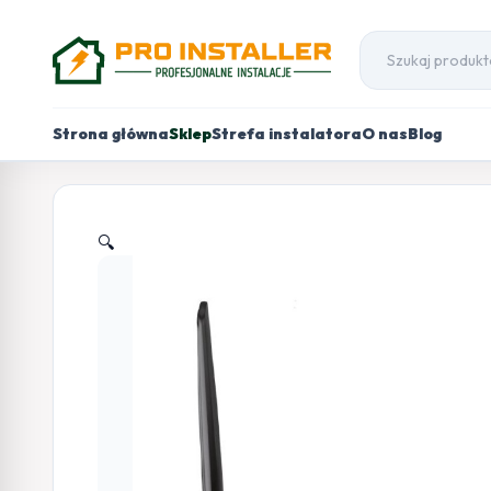
Strona główna
Sklep
Strefa instalatora
O nas
Blog
🔍