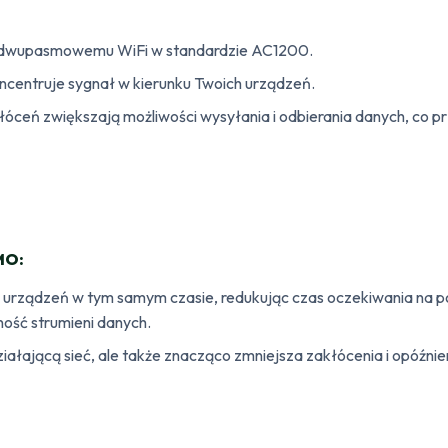
ki dwupasmowemu WiFi w standardzie AC1200.
centruje sygnał w kierunku Twoich urządzeń.
ceń zwiększają możliwości wysyłania i odbierania danych, co prz
MO:
urządzeń w tym samym czasie, redukując czas oczekiwania na p
ość strumieni danych.
ałającą sieć, ale także znacząco zmniejsza zakłócenia i opóźnie