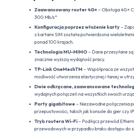
Zaawansowany router 4G+
– Obsługa 4G+ Ca
300 Mb/s*
Konfiguracja poprzez włożenie karty
– Zapo
z kartami SIM została potwierdzona wieloletn
ponad 100 krajach.
Technologia MU-MIMO
– Dane przesyłane są 
znacznie wyższą wydajność pracy.
TP-Link OneMeshTM
– Współpraca ze wszyst
możliwość utworzenia elastycznej i taniej w utrz
Dwie odkręcane, zaawansowane technolog
wydajnych połączeń na wszystkich swoich urzą
Porty gigabitowe
– Niezawodne połączenia p
przepustowości, takich jak konsole do gier czy I
Tryb routera Wi-Fi
– Podłącz przewód Ethern
przewodowych w przypadku braku dostępu do si