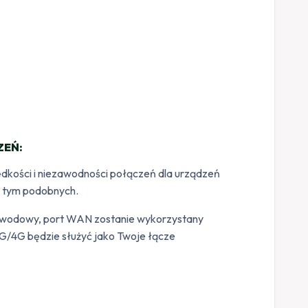
ZEŃ:
ędkości i niezawodności połączeń dla urządzeń
i tym podobnych.
zewodowy, port WAN zostanie wykorzystany
3G/4G będzie służyć jako Twoje łącze