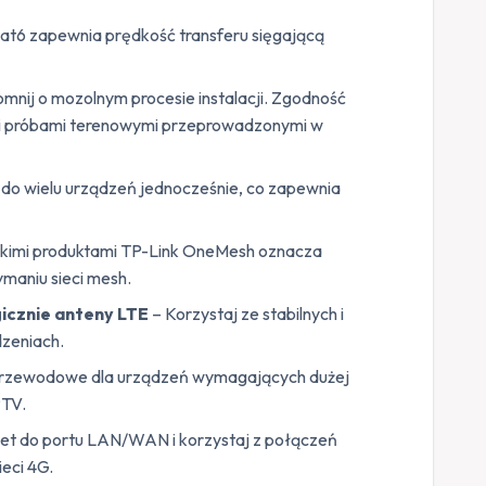
t6 zapewnia prędkość transferu sięgającą
mnij o mozolnym procesie instalacji. Zgodność
imi próbami terenowymi przeprowadzonymi w
do wielu urządzeń jednocześnie, co zapewnia
kimi produktami TP-Link OneMesh oznacza
ymaniu sieci mesh.
icznie anteny LTE
– Korzystaj ze stabilnych i
dzeniach.
rzewodowe dla urządzeń wymagających dużej
PTV.
et do portu LAN/WAN i korzystaj z połączeń
eci 4G.