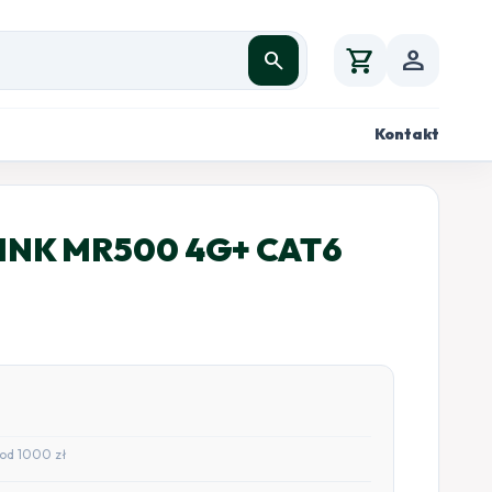
shopping_cart
person
search
Kontakt
INK MR500 4G+ CAT6
od 1000 zł