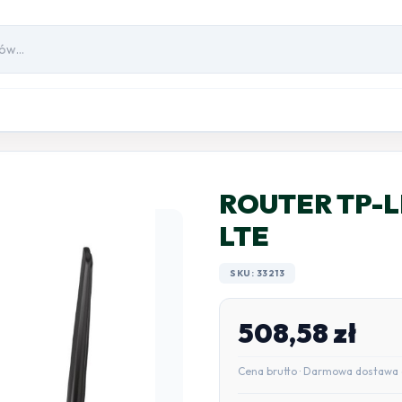
ROUTER TP-L
LTE
SKU: 33213
508,58
zł
Cena brutto · Darmowa dostawa 