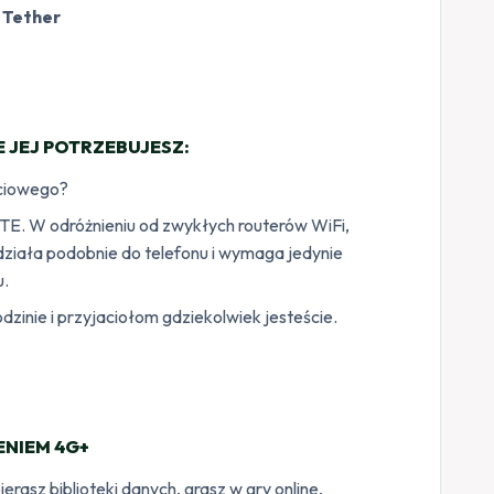
i
Tether
 JEJ POTRZEBUJESZ:
eciowego?
TE. W odróżnieniu od zwykłych routerów WiFi,
 działa podobnie do telefonu i wymaga jedynie
u.
rodzinie i przyjaciołom gdziekolwiek jesteście.
ENIEM 4G+
erasz biblioteki danych, grasz w gry online,