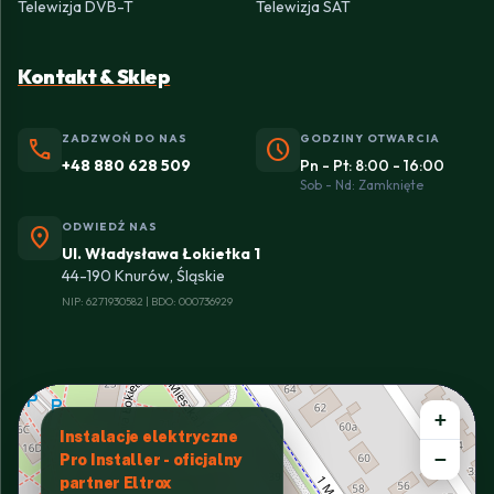
Telewizja DVB-T
Telewizja SAT
Kontakt & Sklep
ZADZWOŃ DO NAS
GODZINY OTWARCIA
phone
schedule
+48 880 628 509
Pn - Pt: 8:00 - 16:00
Sob - Nd: Zamknięte
ODWIEDŹ NAS
location_on
Ul. Władysława Łokietka 1
44-190 Knurów, Śląskie
NIP: 6271930582 | BDO: 000736929
+
Instalacje elektryczne
−
Pro Installer - oficjalny
partner Eltrox