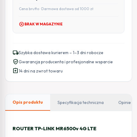
Cena brutto · Darmowa dostawa od 1000 zł
cancel
BRAK W MAGAZYNIE
local_shipping
Szybka dostawa kurierem – 1–3 dni robocze
verified_user
Gwarancja producenta i profesjonalne wsparcie
assignment_return
14 dni na zwrot towaru
Opis produktu
Specyfikacja techniczna
Opinie
ROUTER TP-LINK MR6500v 4G LTE