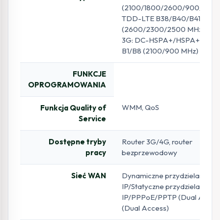
(2100/1800/2600/900/800 
TDD-LTE B38/B40/B41
(2600/2300/2500 MHz)
3G: DC-HSPA+/HSPA+/HSP
B1/B8 (2100/900 MHz)
FUNKCJE
OPROGRAMOWANIA
WMM, QoS
Funkcja Quality of
Service
Dostępne tryby
Router 3G/4G, router
pracy
bezprzewodowy
Sieć WAN
Dynamiczne przydzielanie a
IP/Statyczne przydzielanie a
IP/PPPoE/PPTP (Dual Acces
(Dual Access)