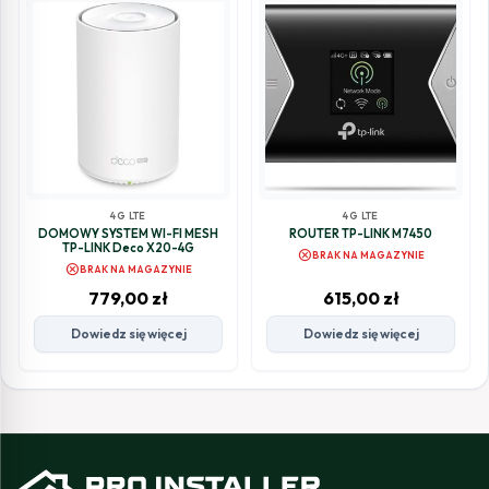
4G LTE
4G LTE
DOMOWY SYSTEM WI-FI MESH
ROUTER TP-LINK M7450
TP-LINK Deco X20-4G
cancel
BRAK NA MAGAZYNIE
cancel
BRAK NA MAGAZYNIE
779,00
zł
615,00
zł
Dowiedz się więcej
Dowiedz się więcej