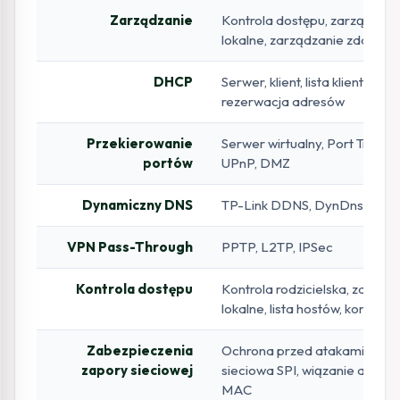
Zarządzanie
Kontrola dostępu, zarządzani
lokalne, zarządzanie zdalne
DHCP
Serwer, klient, lista klientów 
rezerwacja adresów
Przekierowanie
Serwer wirtualny, Port Trigger
portów
UPnP, DMZ
Dynamiczny DNS
TP-Link DDNS, DynDns, NO-
VPN Pass-Through
PPTP, L2TP, IPSec
Kontrola dostępu
Kontrola rodzicielska, zarząd
lokalne, lista hostów, kontrola
Zabezpieczenia
Ochrona przed atakami DoS,
zapory sieciowej
sieciowa SPI, wiązanie adresó
MAC