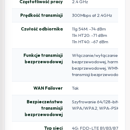
Częstotliwość pracy
2.4 GHz
Prędkość transmisji
300Mbps at 2.4GHz
Czułość odbiornika
11g 54M: -74 dBm
11n HT20: -71 dBm
11n HT40: -67 dBm
Funkcje transmisji
Włączanie/wyłączanie transm
bezprzewodowej
bezprzewodowej, harmonogr
bezprzewodowej, WMM, staty
transmisji bezprzewodowej
WAN Failover
Tak
Bezpieczeństwo
Szyfrowanie 64/128-bitowe 
transmisji
WPA/WPA2, WPA-PSK/WP
bezprzewodowej
Typ sieci
4G: FDD-LTE B1/B3/B7/B8/