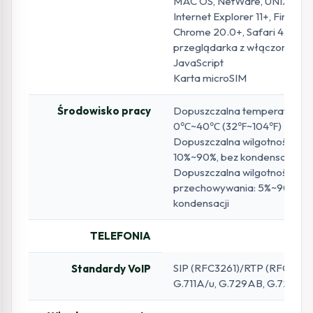
MAC OS, NetWare, UNIX lub L
Internet Explorer 11+, Firefox 
Chrome 20.0+, Safari 4.0+ lub
przeglądarka z włączoną ob
JavaScript
Karta microSIM
Środowisko pracy
Dopuszczalna temperatura p
0℃~40℃ (32℉~104℉)
Dopuszczalna wilgotność pow
10%~90%, bez kondensacji
Dopuszczalna wilgotność
przechowywania: 5%~90%, b
kondensacji
TELEFONIA
SIP (RFC3261)/RTP (RFC1889
Standardy VoIP
G.711A/u, G.729AB, G.726