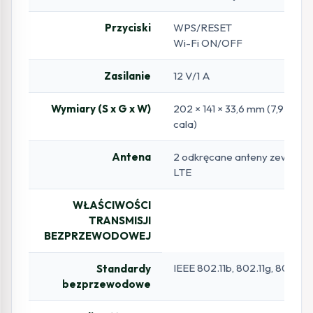
Przyciski
WPS/RESET
Wi-Fi ON/OFF
Zasilanie
12 V/1 A
Wymiary (S x G x W)
202 × 141 × 33,6 mm (7,95 × 5,5
cala)
Antena
2 odkręcane anteny zewnętr
LTE
WŁAŚCIWOŚCI
TRANSMISJI
BEZPRZEWODOWEJ
IEEE 802.11b, 802.11g, 802.11n
Standardy
bezprzewodowe