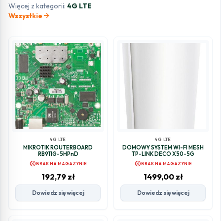
Więcej z kategorii:
4G LTE
arrow_forward
Wszystkie
4G LTE
4G LTE
MIKROTIK ROUTERBOARD
DOMOWY SYSTEM WI-FI MESH
RB911G-5HPnD
TP-LINK DECO X50-5G
cancel
cancel
BRAK NA MAGAZYNIE
BRAK NA MAGAZYNIE
192,79
zł
1499,00
zł
Dowiedz się więcej
Dowiedz się więcej