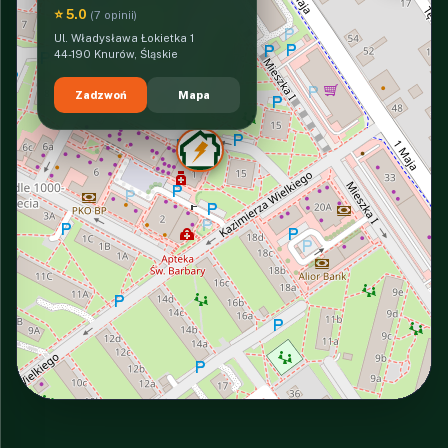
⭐ 5.0
(7 opinii)
Ul. Władysława Łokietka 1
44-190 Knurów, Śląskie
Zadzwoń
Mapa
INTERACTIVE VIEW