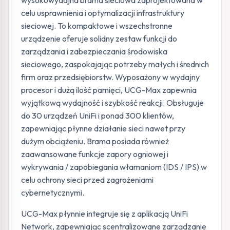
wysokowydajna brama sieciowa zaprojektowana w
celu usprawnienia i optymalizacji infrastruktury
sieciowej. To kompaktowe i wszechstronne
urządzenie oferuje solidny zestaw funkcji do
zarządzania i zabezpieczania środowiska
sieciowego, zaspokajając potrzeby małych i średnich
firm oraz przedsiębiorstw. Wyposażony w wydajny
procesor i dużą ilość pamięci, UCG-Max zapewnia
wyjątkową wydajność i szybkość reakcji. Obsługuje
do 30 urządzeń UniFi i ponad 300 klientów,
zapewniając płynne działanie sieci nawet przy
dużym obciążeniu. Brama posiada również
zaawansowane funkcje zapory ogniowej i
wykrywania / zapobiegania włamaniom (IDS / IPS) w
celu ochrony sieci przed zagrożeniami
cybernetycznymi.
UCG-Max płynnie integruje się z aplikacją UniFi
Network, zapewniając scentralizowane zarządzanie