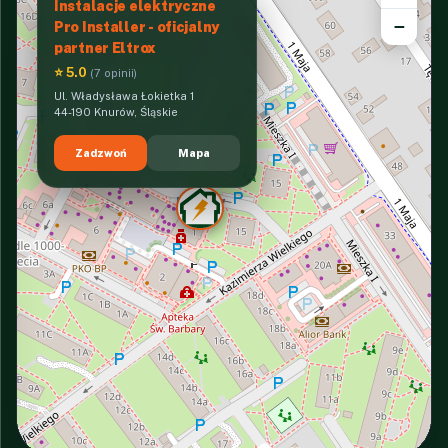
Instalacje elektryczne
−
Pro Installer - oficjalny
partner Eltrox
⭐ 5.0
(7 opinii)
Ul. Władysława Łokietka 1
44-190 Knurów, Śląskie
Zadzwoń
Mapa
INTERACTIVE VIEW