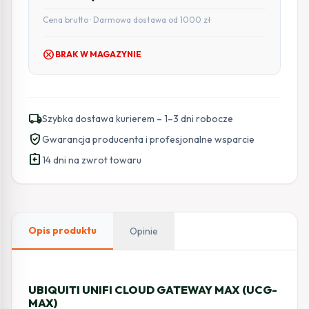
Cena brutto · Darmowa dostawa od 1000 zł
cancel
BRAK W MAGAZYNIE
local_shipping
Szybka dostawa kurierem – 1–3 dni robocze
verified_user
Gwarancja producenta i profesjonalne wsparcie
assignment_return
14 dni na zwrot towaru
Opis produktu
Opinie
UBIQUITI UNIFI CLOUD GATEWAY MAX (UCG-
MAX)