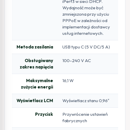
iPerf3 w sieci DHCP.
Wydajność może być
zmniejszona przy użyciu
PPPoE w zależności od
implementacji dostawcy
usług internetowych.
Metoda zasilania
USB typu C (5 V DC/5 A)
Obsługiwany
100–240 V AC
zakres napięcia
Maksymalne
16,1 W
zużycie energii
Wyświetlacz LCM
Wyświetlacz stanu 0,96″
Przycisk
Przywrócenie ustawień
fabrycznych