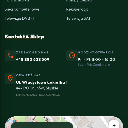
Fotowoltaika
Pompy Ciepła
Sieci Komputerowe
Rekuperacja
Telewizja DVB-T
Telewizja SAT
Kontakt & Sklep
ZADZWOŃ DO NAS
GODZINY OTWARCIA
phone
schedule
+48 880 628 509
Pn - Pt: 8:00 - 16:00
Sob - Nd: Zamknięte
ODWIEDŹ NAS
location_on
Ul. Władysława Łokietka 1
44-190 Knurów, Śląskie
NIP: 6271930582 | BDO: 000736929
+