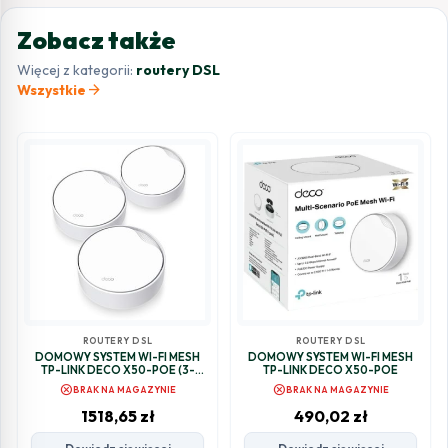
Zobacz także
Więcej z kategorii:
routery DSL
arrow_forward
Wszystkie
ROUTERY DSL
ROUTERY DSL
DOMOWY SYSTEM WI-FI MESH
DOMOWY SYSTEM WI-FI MESH
TP-LINK DECO X50-POE (3-
TP-LINK DECO X50-POE
PACK)
cancel
cancel
BRAK NA MAGAZYNIE
BRAK NA MAGAZYNIE
1518,65
zł
490,02
zł