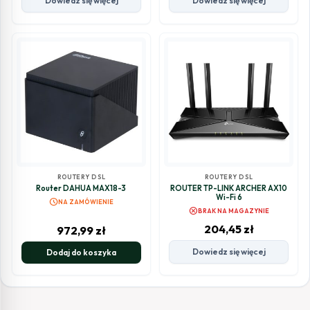
Dowiedz się więcej
Dowiedz się więcej
ROUTERY DSL
ROUTERY DSL
Router DAHUA MAX18-3
ROUTER TP-LINK ARCHER AX10
Wi-Fi 6
schedule
NA ZAMÓWIENIE
cancel
BRAK NA MAGAZYNIE
204,45
zł
972,99
zł
Dowiedz się więcej
Dodaj do koszyka