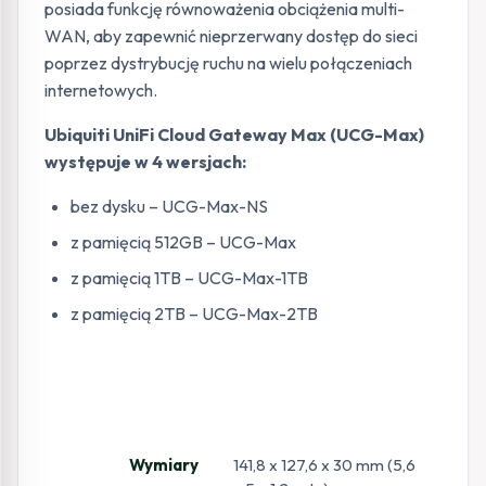
posiada funkcję równoważenia obciążenia multi-
WAN, aby zapewnić nieprzerwany dostęp do sieci
poprzez dystrybucję ruchu na wielu połączeniach
internetowych.
Ubiquiti UniFi Cloud Gateway Max (UCG-Max)
występuje w 4 wersjach:
bez dysku – UCG-Max-NS
z pamięcią 512GB – UCG-Max
z pamięcią 1TB – UCG-Max-1TB
z pamięcią 2TB – UCG-Max-2TB
Wymiary
141,8 x 127,6 x 30 mm (5,6