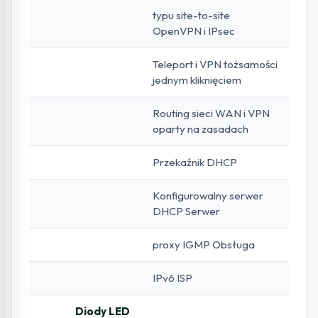
typu site-to-site
OpenVPN i IPsec
Teleport i VPN tożsamości
jednym kliknięciem
Routing sieci WAN i VPN
oparty na zasadach
Przekaźnik DHCP
Konfigurowalny serwer
DHCP Serwer
proxy IGMP Obsługa
IPv6 ISP
Diody LED