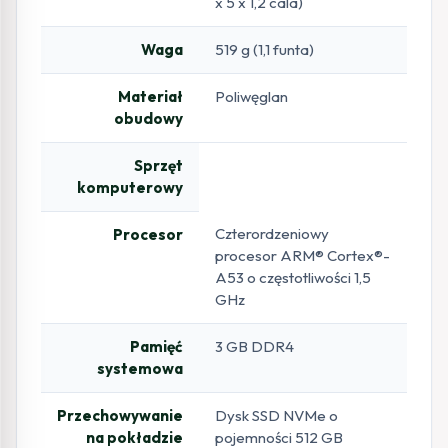
x 5 x 1,2 cala)
Waga
519 g (1,1 funta)
Materiał
Poliwęglan
obudowy
Sprzęt
komputerowy
Czterordzeniowy
Procesor
procesor ARM® Cortex®-
A53 o częstotliwości 1,5
GHz
Pamięć
3 GB DDR4
systemowa
Przechowywanie
Dysk SSD NVMe o
na pokładzie
pojemności 512 GB