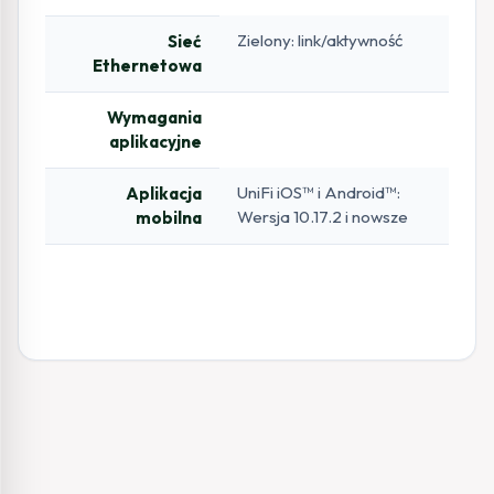
Zielony: link/aktywność
Sieć
Ethernetowa
Wymagania
aplikacyjne
UniFi iOS™ i Android™:
Aplikacja
Wersja 10.17.2 i nowsze
mobilna