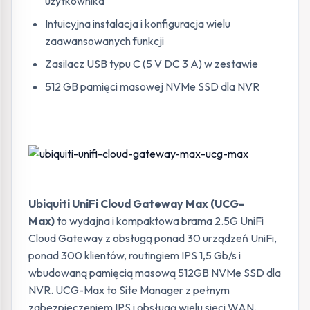
użytkownika
Intuicyjna instalacja i konfiguracja wielu
zaawansowanych funkcji
Zasilacz USB typu C (5 V DC 3 A) w zestawie
512 GB pamięci masowej NVMe SSD dla NVR
Ubiquiti UniFi Cloud Gateway Max (UCG-
Max)
to wydajna i kompaktowa brama 2.5G UniFi
Cloud Gateway z obsługą ponad 30 urządzeń UniFi,
ponad 300 klientów, routingiem IPS 1,5 Gb/s i
wbudowaną pamięcią masową 512GB NVMe SSD dla
NVR. UCG-Max to Site Manager z pełnym
zabezpieczeniem IPS i obsługą wielu sieci WAN.