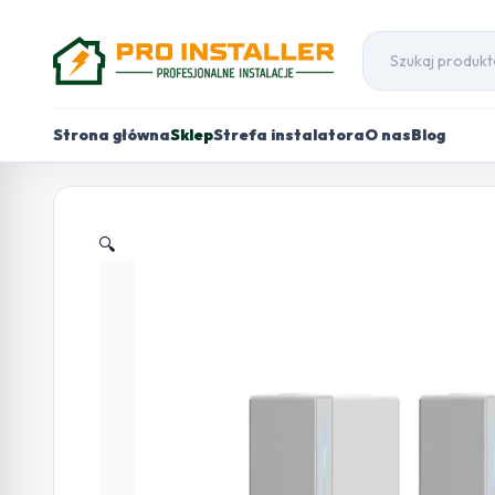
Strona główna
Sklep
Strefa instalatora
O nas
Blog
🔍