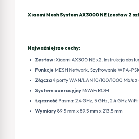
Xiaomi Mesh System AX3000 NE (zestaw 2 sz
Najważniejsze cechy:
Zestaw:
Xiaomi AX300 NE x2, Instrukcja obsługi
Funkcje
MESH Network, Szyfrowanie WPA-PSK/
Złącza
4 porty WAN/LAN 10/100/1000 Mb/s z 
System operacyjny
MiWiFi ROM
Łączność
Pasma: 2.4 GHz, 5 GHz, 2.4 GHz WiFi
Wymiary
89.5 mm x 89.5 mm x 213.5 mm