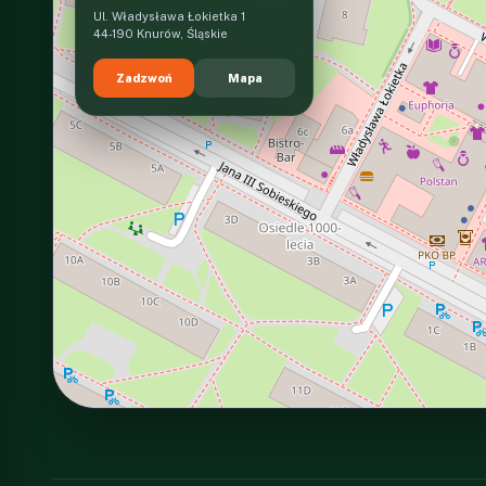
Ul. Władysława Łokietka 1
44-190 Knurów, Śląskie
Zadzwoń
Mapa