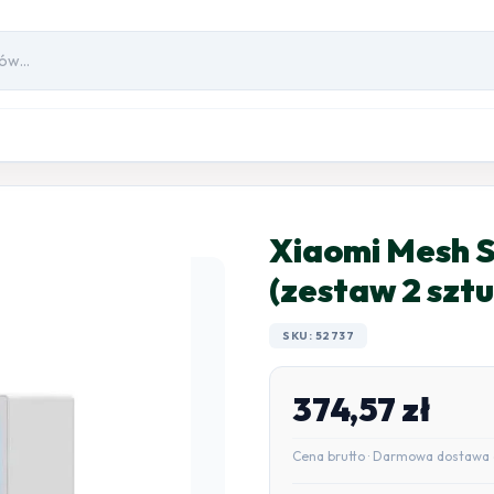
Xiaomi Mesh 
(zestaw 2 sztu
SKU: 52737
374,57
zł
Cena brutto · Darmowa dostawa 