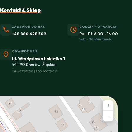
Kontakt & Sklep
ZADZWOŃ DO NAS
GODZINY OTWARCIA
phone
schedule
+48 880 628 509
Pn - Pt: 8:00 - 16:00
Sob - Nd: Zamknięte
ODWIEDŹ NAS
location_on
Ul. Władysława Łokietka 1
44-190 Knurów, Śląskie
NIP: 6271930582 | BDO: 000736929
+
−