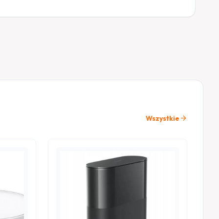
arrow_forward
Wszystkie