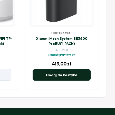
ROUTERY MESH
FI TP-
Xiaomi Mesh System BE3600
ck)
ProEU(1-PACK)
SKU: 60151
check_circle
DOSTĘPNY 27SZT.
419,00
zł
Dodaj do koszyka