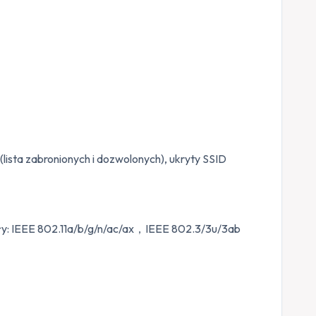
a zabronionych i dozwolonych), ukryty SSID
koły: IEEE 802.11a/b/g/n/ac/ax，IEEE 802.3/3u/3ab