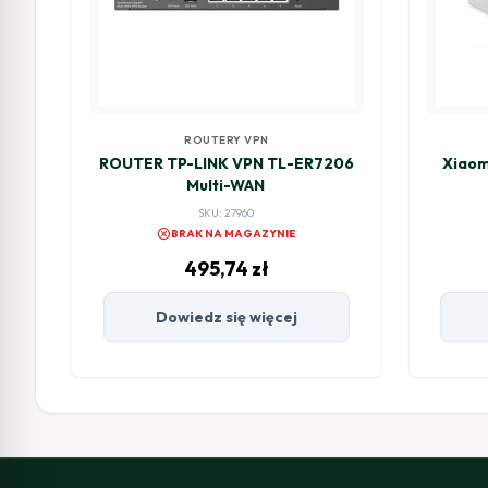
ROUTERY VPN
ROUTER TP-LINK VPN TL-ER7206
Xiaom
Multi-WAN
SKU: 27960
cancel
BRAK NA MAGAZYNIE
495,74
zł
Dowiedz się więcej