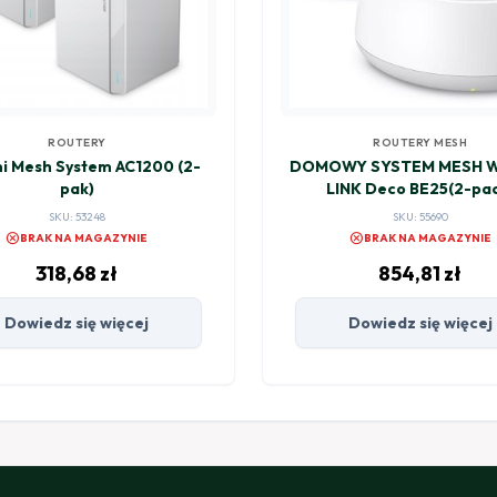
ROUTERY
ROUTERY MESH
i Mesh System AC1200 (2-
DOMOWY SYSTEM MESH WI
pak)
LINK Deco BE25(2-pa
SKU: 53248
SKU: 55690
cancel
cancel
BRAK NA MAGAZYNIE
BRAK NA MAGAZYNIE
318,68
zł
854,81
zł
Dowiedz się więcej
Dowiedz się więcej