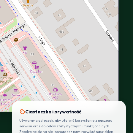
INTERACTIVE VIEW
cookie
Ciasteczka i prywatność
Używamy ciasteczek, aby ułatwić korzystanie z naszego
serwisu oraz do celów statystycznych i funkcjonalnych.
Zgadzając się na nie, pomagasz nam rozwijać nasz sklep.