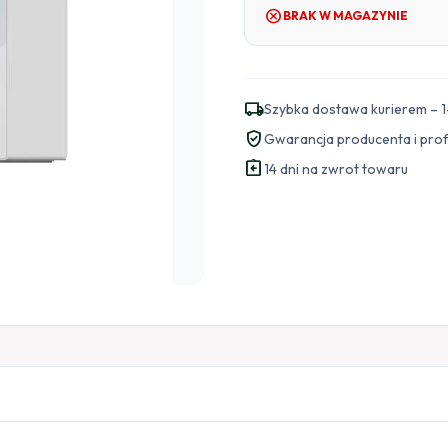
cancel
BRAK W MAGAZYNIE
local_shipping
Szybka dostawa kurierem – 1
verified_user
Gwarancja producenta i pro
assignment_return
14 dni na zwrot towaru