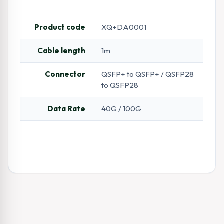
Product code
XQ+DA0001
Cable length
1m
Connector
QSFP+ to QSFP+ / QSFP28
to QSFP28
Data Rate
40G / 100G