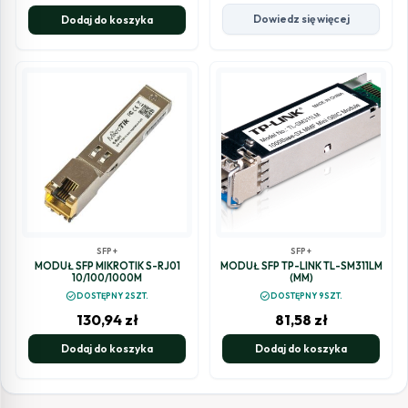
Dowiedz się więcej
Dodaj do koszyka
SFP+
SFP+
MODUŁ SFP MIKROTIK S-RJ01
MODUŁ SFP TP-LINK TL-SM311LM
10/100/1000M
(MM)
check_circle
check_circle
DOSTĘPNY 2SZT.
DOSTĘPNY 9SZT.
130,94
zł
81,58
zł
Dodaj do koszyka
Dodaj do koszyka