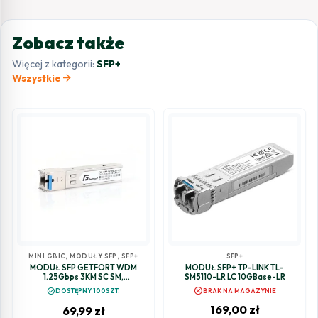
Zobacz także
Więcej z kategorii:
SFP+
arrow_forward
Wszystkie
MINI GBIC
,
MODUŁY SFP
,
SFP+
SFP+
MODUŁ SFP GETFORT WDM
MODUŁ SFP+ TP-LINK TL-
1.25Gbps 3KM SC SM,
SM5110-LR LC 10GBase-LR
TX1310/RX1550
cancel
check_circle
DOSTĘPNY 100SZT.
BRAK NA MAGAZYNIE
169,00
zł
69,99
zł