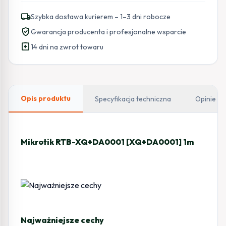
XQ+DA0001
local_shipping
Szybka dostawa kurierem – 1–3 dni robocze
[XQ+DA0001]
verified_user
Gwarancja producenta i profesjonalne wsparcie
1m
assignment_return
14 dni na zwrot towaru
Opis produktu
Specyfikacja techniczna
Opinie
Mikrotik RTB-XQ+DA0001 [XQ+DA0001] 1m
Najważniejsze cechy