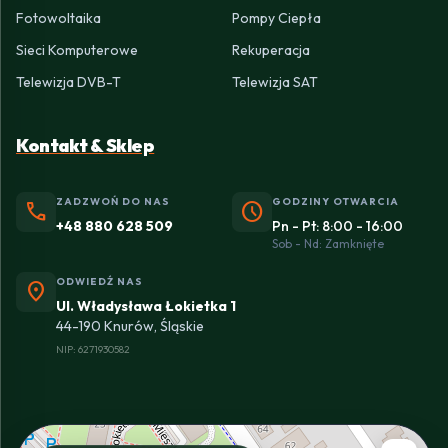
Fotowoltaika
Pompy Ciepła
Sieci Komputerowe
Rekuperacja
Telewizja DVB-T
Telewizja SAT
Kontakt & Sklep
ZADZWOŃ DO NAS
GODZINY OTWARCIA
phone
schedule
+48 880 628 509
Pn - Pt: 8:00 - 16:00
Sob - Nd: Zamknięte
ODWIEDŹ NAS
location_on
Ul. Władysława Łokietka 1
44-190 Knurów, Śląskie
NIP: 6271930582