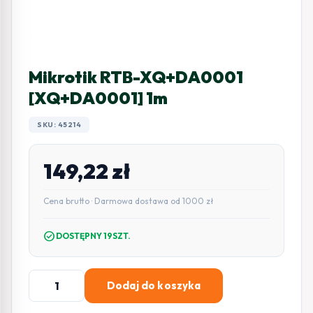
Mikrotik RTB-XQ+DA0001
[XQ+DA0001] 1m
SKU: 45214
149,22
zł
Cena brutto · Darmowa dostawa od 1000 zł
check_circle
DOSTĘPNY 19SZT.
ilość
Dodaj do koszyka
Mikrotik
RTB-