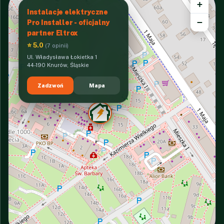
+
Instalacje elektryczne
−
Pro Installer - oficjalny
partner Eltrox
⭐ 5.0
(7 opinii)
Ul. Władysława Łokietka 1
44-190 Knurów, Śląskie
Zadzwoń
Mapa
INTERACTIVE VIEW