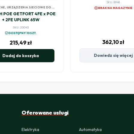
SKU: 8948
CHE
,
URZĄDZENIA SIECIOWE DO
cancel
BRAK NA MAGAZYNIE
MONITORINGU
H POE GETFORT 4FE x POE
+ 2FE UPLINK 65W
SKU: 20045
check_circle
DOSTĘPNY 10SZT.
362,10
zł
215,49
zł
Dowiedz się więcej
Dodaj do koszyka
Oferowane usługi
Elektryka
Automatyka