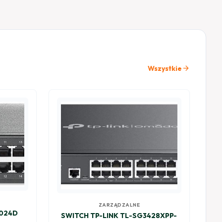
arrow_forward
Wszystkie
ZARZĄDZALNE
1024D
SWITCH TP-LINK TL-SG3428XPP-