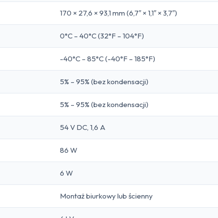
170 × 27,6 × 93,1 mm (6,7″ × 1,1″ × 3,7″)
0°C – 40°C (32°F – 104°F)
-40°C – 85°C (-40°F – 185°F)
5% – 95% (bez kondensacji)
5% – 95% (bez kondensacji)
54 V DC, 1,6 A
86 W
6 W
Montaż biurkowy lub ścienny