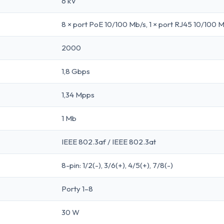
6 kV
8 × port PoE 10/100 Mb/s, 1 × port RJ45 10/100 
2000
1,8 Gbps
1,34 Mpps
1 Mb
IEEE 802.3af / IEEE 802.3at
8-pin: 1/2(-), 3/6(+), 4/5(+), 7/8(-)
Porty 1–8
30 W