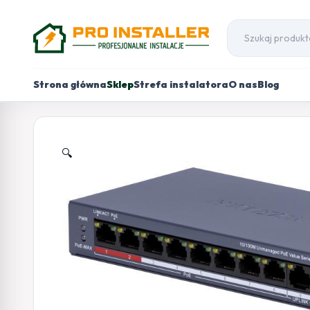
Strona główna
Sklep
Strefa instalatora
O nas
Blog
🔍