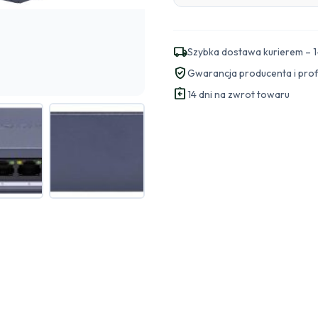
local_shipping
Szybka dostawa kurierem – 1
verified_user
Gwarancja producenta i pro
assignment_return
14 dni na zwrot towaru