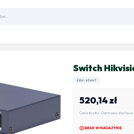
Switch Hikvi
SKU: 63647
520,14
zł
Cena brutto · Darmowa dostawa 
cancel
BRAK W MAGAZYNIE