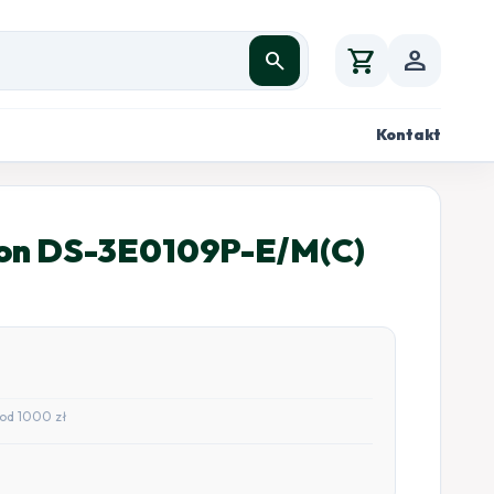
shopping_cart
person
search
Kontakt
sion DS-3E0109P-E/M(C)
od 1000 zł