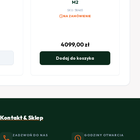
M2
SKU: 58465
schedule
NA ZAMÓWIENIE
4099,00
zł
Dodaj do koszyka
Kontakt & Sklep
ZADZWOŃ DO NAS
GODZINY OTWARCIA
phone
schedule