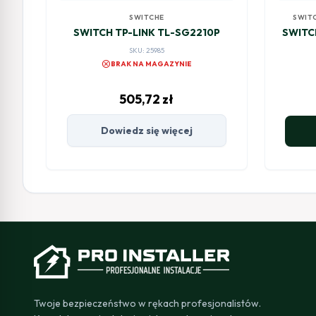
SWITCHE
SWIT
SWITCH TP-LINK TL-SG2210P
SWITC
SKU: 25985
cancel
BRAK NA MAGAZYNIE
505,72
zł
Dowiedz się więcej
Twoje bezpieczeństwo w rękach profesjonalistów.