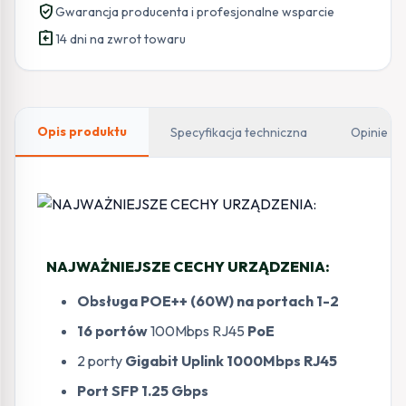
verified_user
Gwarancja producenta i profesjonalne wsparcie
assignment_return
14 dni na zwrot towaru
Opis produktu
Specyfikacja techniczna
Opinie
NAJWAŻNIEJSZE CECHY URZĄDZENIA:
Obsługa POE++ (60W) na portach 1-2
16 portów
100Mbps RJ45
PoE
2 porty
Gigabit Uplink 1000Mbps RJ45
Port SFP 1.25 Gbps