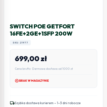
SWITCH POE GETFORT
16FE+2GE+1SFP 200W
SKU: 21977
699,00
zł
Cena brutto · Darmowa dostawa od 1000 zł
cancel
BRAK W MAGAZYNIE
local_shipping
Szybka dostawa kurierem – 1–3 dni robocze