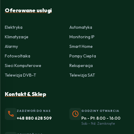
Oferowane usługi
Elektryka
Automatyka
Klimatyzacje
Monitoring IP
Alarmy
Smart Home
Fotowoltaika
Pompy Ciepła
Sieci Komputerowe
Rekuperacja
Telewizja DVB-T
Telewizja SAT
Kontakt & Sklep
ZADZWOŃ DO NAS
GODZINY OTWARCIA
phone
schedule
+48 880 628 509
Pn - Pt: 8:00 - 16:00
Sob - Nd: Zamknięte