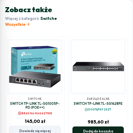
Zobacz także
Więcej z kategorii:
Switche
arrow_forward
Wszystkie
SWITCHE
ZARZĄDZALNE
SWITCH TP-LINK TL-SG1005P-
SWITCH TP-LINK TL-SG1428PE
PD (POE++)
check_circle
DOSTĘPNY 2SZT.
cancel
BRAK NA MAGAZYNIE
145,00
zł
985,60
zł
Dowiedz się więcej
Dodaj do koszyka