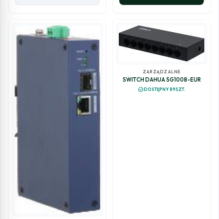
ZARZĄDZALNE
SWITCH DAHUA SG1008-EUR
check_circle
DOSTĘPNY 89SZT.