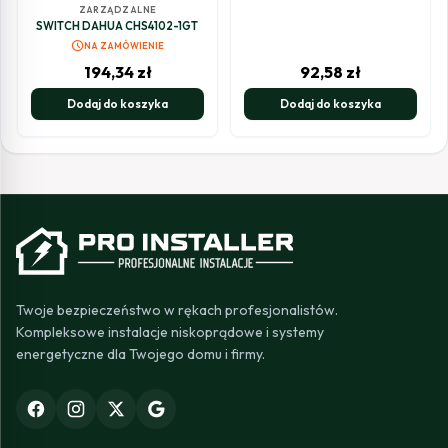
ZARZĄDZALNE
SWITCH DAHUA CHS4102-1GT
schedule
NA ZAMÓWIENIE
194,34
zł
92,58
zł
Dodaj do koszyka
Dodaj do koszyka
Twoje bezpieczeństwo w rękach profesjonalistów.
Kompleksowe instalacje niskoprądowe i systemy
energetyczne dla Twojego domu i firmy.