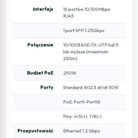
Interfejs
16 portów 10/100Mbps
RJ45
1 port SFP 1.25Gbps
Połączenie
10/100BASE-TX: UTP kat.5
lub wyższe (maximum
250m)
Budżet PoE
250W
Porty
Standard: 802,3 af/at 30W
PoE: Port1-Port16
Piny: 4/5(+), 7/8(-)
Przepustowość
Ethernet 1.2 Gbps