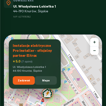
ODWIEDŹ NAS
location_on
Ul. Władysława Łokietka 1
44-190 Knurów, Śląskie
NIP: 6271930582
+
Instalacje elektryczne
−
Pro Installer - oficjalny
partner Eltrox
⭐ 5.0
(7 opinii)
Ul. Władysława Łokietka 1
44-190 Knurów, Śląskie
Zadzwoń
Mapa