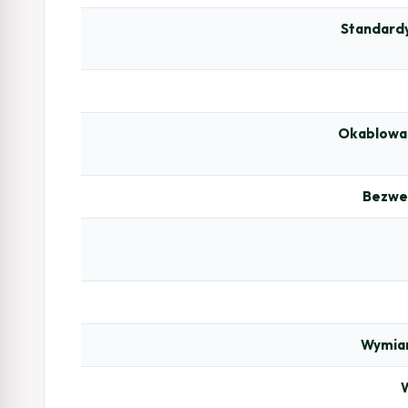
Standardy
Okablowan
Bezwe
Wymiar