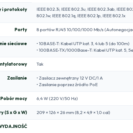
IEEE 802.3i, IEEE 802.3u, IEEE 802.3ab, IEEE 802
 i protokoły
802.1w, IEEE 802.1q, IEEE 802.1p, IEEE 802.1x
Porty
8 portów RJ45 10/100/1000 Mb/s (Autonegocj
ie sieciowe
• 10BASE-T: Kabel UTP kat. 3, 4 lub 5 (do 100m)
• 100BASE-TX/1000Base-T: Kabel UTP kat. 5, 5e,
ntylatorowy
Tak
Zasilanie
• Zasilacz zewnętrzny 12 V DC/1 A
• Zasilanie poprzez źródło PoE
Pobór mocy
6,4 W (220 V/50 Hz)
y (S x G x W)
209 × 126 × 26 mm (8,2 × 4,9 × 1,0 cal)
WYDAJNOŚĆ