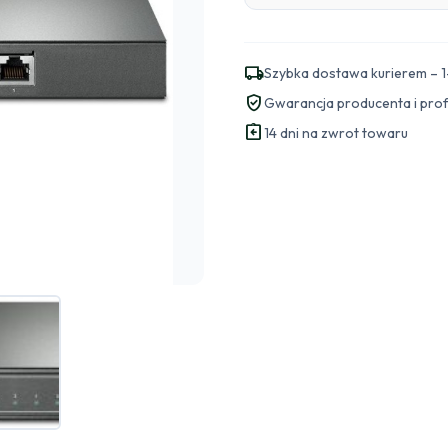
local_shipping
Szybka dostawa kurierem – 1
verified_user
Gwarancja producenta i pro
assignment_return
14 dni na zwrot towaru