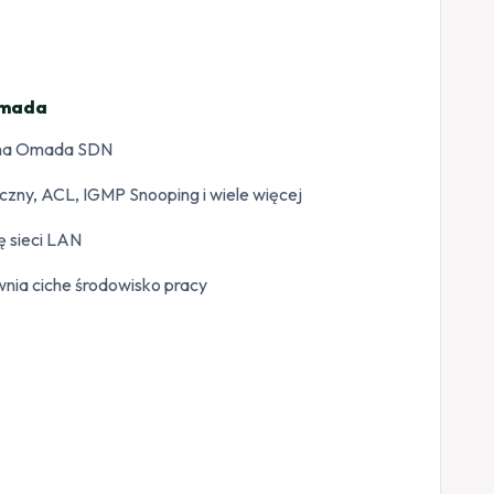
 Omada
orma Omada SDN
zny, ACL, IGMP Snooping i wiele więcej
ę sieci LAN
nia ciche środowisko pracy