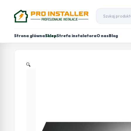
Strona główna
Sklep
Strefa instalatora
O nas
Blog
🔍