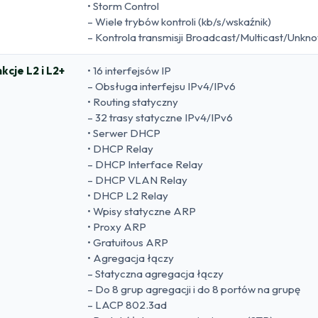
• Storm Control
– Wiele trybów kontroli (kb/s/wskaźnik)
– Kontrola transmisji Broadcast/Multicast/Unkn
kcje L2 i L2+
• 16 interfejsów IP
– Obsługa interfejsu IPv4/IPv6
• Routing statyczny
– 32 trasy statyczne IPv4/IPv6
• Serwer DHCP
• DHCP Relay
– DHCP Interface Relay
– DHCP VLAN Relay
• DHCP L2 Relay
• Wpisy statyczne ARP
• Proxy ARP
• Gratuitous ARP
• Agregacja łączy
– Statyczna agregacja łączy
– Do 8 grup agregacji i do 8 portów na grupę
– LACP 802.3ad