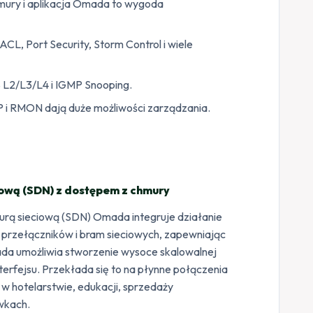
mury i aplikacja Omada to wygoda
ACL, Port Security, Storm Control i wiele
S L2/L3/L4 i IGMP Snooping.
P i RMON dają duże możliwości zarządzania.
ową (SDN) z dostępem z chmury
urą sieciową (SDN) Omada integruje działanie
przełączników i bram sieciowych, zapewniając
da umożliwia stworzenie wysoce skalowalnej
terfejsu. Przekłada się to na płynne połączenia
 hotelarstwie, edukacji, sprzedaży
ówkach.