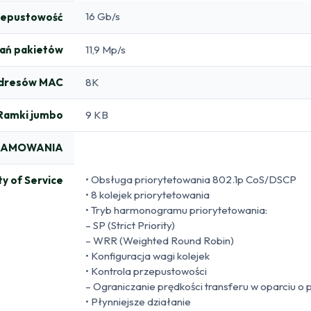
16 Gb/s
zepustowość
ań pakietów
11,9 Mp/s
adresów MAC
8K
Ramki jumbo
9 KB
RAMOWANIA
• Obsługa priorytetowania 802.1p CoS/DSCP
ty of Service
• 8 kolejek priorytetowania
• Tryb harmonogramu priorytetowania:
– SP (Strict Priority)
– WRR (Weighted Round Robin)
• Konfiguracja wagi kolejek
• Kontrola przepustowości
– Ograniczanie prędkości transferu w oparciu o
• Płynniejsze działanie