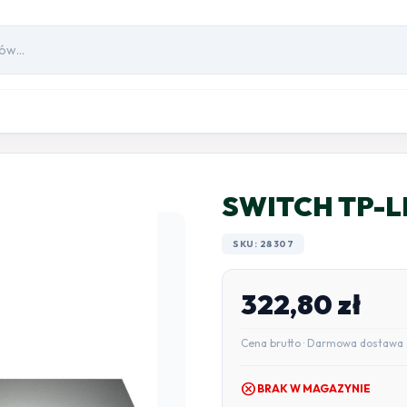
SWITCH TP-L
SKU: 28307
322,80
zł
Cena brutto · Darmowa dostawa 
cancel
BRAK W MAGAZYNIE