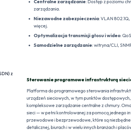
Centralne zarządzanie
: Dostęp z poziomu ch
zarządzania.
Niezawodne zabezpieczenia
: VLAN 802.1Q, 
więcej.
Optymalizacja transmisji głosu i wideo
: Qo
Samodzielne zarządzanie
: witryna/CLI, SNM
Sterowanie programowe infrastrukturą sieci
Platforma do programowego sterowania infrastrukt
urządzeń sieciowych, w tym punktów dostępowych, 
kompleksowe zarządzanie centralne z chmury. Oma
sieci — w pełni kontrolowanej za pomocą jednego in
przewodowe i bezprzewodowe, które są niezbędne w
detalicznej, biurach i w wielu innych branżach i plac