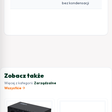
bez kondensacji
Zobacz także
Więcej z kategorii:
Zarządzalne
arrow_forward
Wszystkie