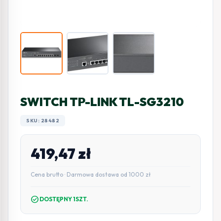
SWITCH TP-LINK TL-SG3210
SKU: 28482
419,47
zł
Cena brutto · Darmowa dostawa od 1000 zł
check_circle
DOSTĘPNY 1SZT.