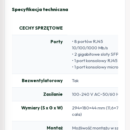
Specyfikacja techniczna
CECHY SPRZĘTOWE
• 8 portów RJ45
Porty
10/100/1000 Mb/s
• 2 gigabitowe sloty SFP
• 1 port konsolowy RJ45
• 1 port konsolowy microUSB
Bezwentylatorowy
Tak
Zasilanie
100-240 V AC~50/60 Hz
Wymiary (S x G x W)
294×180×44 mm (11,6×7,1×1,7
cala)
Montaż
Możliwość montażu w szafie