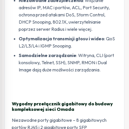
Niezawodne zabezpieczenia
: Wiązanie
adresów IP, MAC i portów, ACL, Port Security,
ochrona przed atakami DoS, Storm Control,
DHCP Snooping, 802.1X, uwierzytelnianie
poprzez serwer Radius i wiele więcej.
Optymalizacja transmisji głosu i wideo
: QoS
L2/L3/L4 i IGMP Snooping.
Samodzielne zarządzanie
: Witryna, CLI (port
konsolowy, Telnet, SSH), SNMP, RMON i Dual
Image dają duże możliwości zarządzania.
Wygodny przełącznik gigabitowy do budowy
kompleksowej sieci Omada
Niezawodne porty gigabitowe – 8 gigabitowych
portów RJ45 i 2 gigabitowe porty SFP