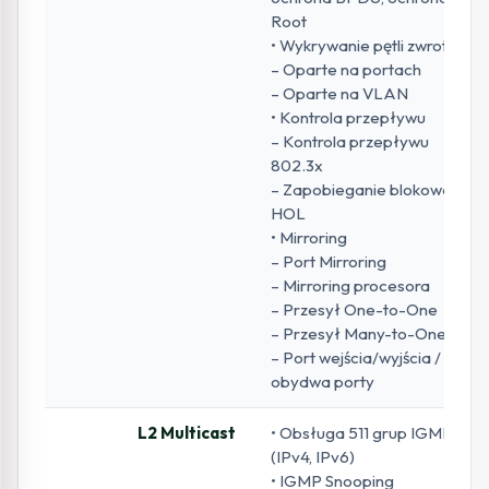
Root
• Wykrywanie pętli zwrotnych
– Oparte na portach
– Oparte na VLAN
• Kontrola przepływu
– Kontrola przepływu
802.3x
– Zapobieganie blokowaniu
HOL
• Mirroring
– Port Mirroring
– Mirroring procesora
– Przesył One-to-One
– Przesył Many-to-One
– Port wejścia/wyjścia /
obydwa porty
L2 Multicast
• Obsługa 511 grup IGMP
(IPv4, IPv6)
• IGMP Snooping