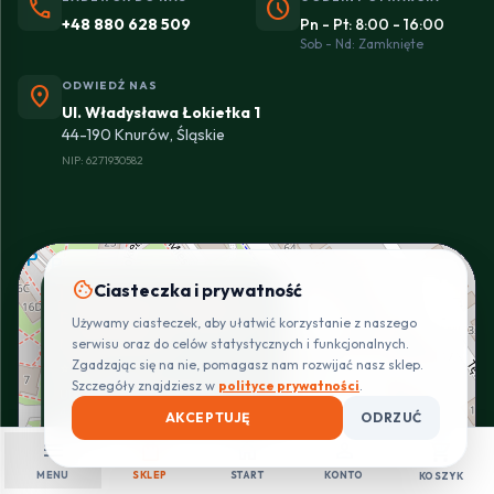
phone
schedule
+48 880 628 509
Pn - Pt: 8:00 - 16:00
Sob - Nd: Zamknięte
ODWIEDŹ NAS
location_on
Ul. Władysława Łokietka 1
44-190 Knurów, Śląskie
NIP: 6271930582
+
cookie
Ciasteczka i prywatność
Instalacje elektryczne
−
Pro Installer - oficjalny
Używamy ciasteczek, aby ułatwić korzystanie z naszego
partner Eltrox
serwisu oraz do celów statystycznych i funkcjonalnych.
Zgadzając się na nie, pomagasz nam rozwijać nasz sklep.
⭐ 5.0
(7 opinii)
Szczegóły znajdziesz w
polityce prywatności
.
Ul. Władysława Łokietka 1
44-190 Knurów, Śląskie
AKCEPTUJĘ
ODRZUĆ
menu
shopping_bag
home
person
shopping_cart
Zadzwoń
Mapa
MENU
SKLEP
START
KONTO
KOSZYK