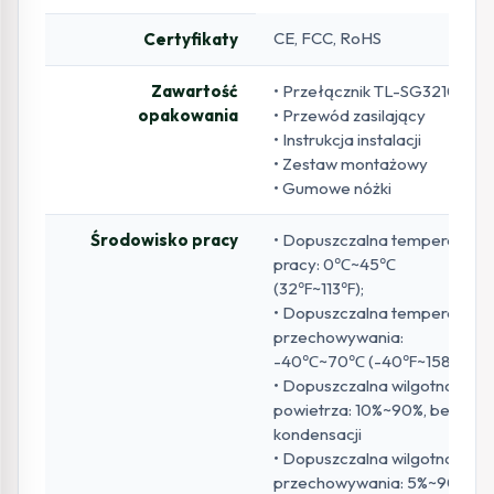
CE, FCC, RoHS
Certyfikaty
Zawartość
• Przełącznik TL-SG3210
opakowania
• Przewód zasilający
• Instrukcja instalacji
• Zestaw montażowy
• Gumowe nóżki
Środowisko pracy
• Dopuszczalna temperatura
pracy: 0℃~45℃
(32℉~113℉);
• Dopuszczalna temperatura
przechowywania:
-40℃~70℃ (-40℉~158℉);
• Dopuszczalna wilgotność
powietrza: 10%~90%, bez
kondensacji
• Dopuszczalna wilgotność
przechowywania: 5%~90%,