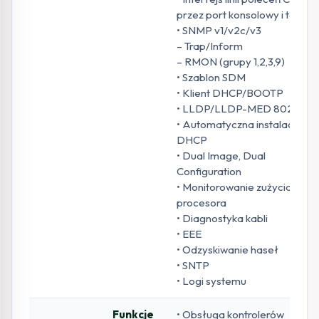
przez port konsolowy i telnet
• SNMP v1/v2c/v3
– Trap/Inform
– RMON (grupy 1,2,3,9)
• Szablon SDM
• Klient DHCP/BOOTP
• LLDP/LLDP-MED 802.1ab
• Automatyczna instalacja
DHCP
• Dual Image, Dual
Configuration
• Monitorowanie zużycia
procesora
• Diagnostyka kabli
• EEE
• Odzyskiwanie haseł
• SNTP
• Logi systemu
Funkcje
• Obsługa kontrolerów