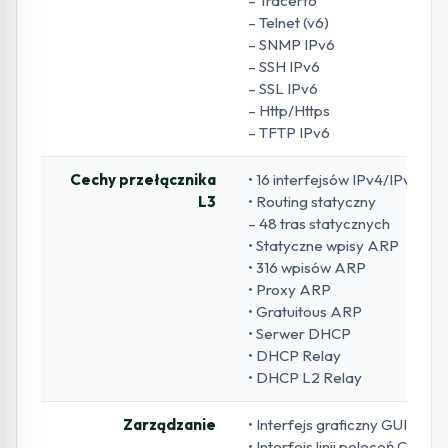
– Tracert6
– Telnet (v6)
– SNMP IPv6
– SSH IPv6
– SSL IPv6
– Http/Https
– TFTP IPv6
Cechy przełącznika
• 16 interfejsów IPv4/IPv6
L3
• Routing statyczny
– 48 tras statycznych
• Statyczne wpisy ARP
• 316 wpisów ARP
• Proxy ARP
• Gratuitous ARP
• Serwer DHCP
• DHCP Relay
• DHCP L2 Relay
Zarządzanie
• Interfejs graficzny GUI
• Interfejs linii poleceń CLI