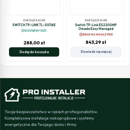
ZARZĄDZALNE
ZARZĄDZALNE
SWITCH TP-LINK TL-SG116E
Switch TP-Link ES220GMP
Omada Easy Managed
check_circle
DOSTĘPNY 1SZT.
cancel
BRAK NA MAGAZYNIE
843,29
zł
288,00
zł
Dowiedz się więcej
Dodaj do koszyka
Twoje bezpieczeństwo w rękach profesjonalistów.
Kompleksowe instalacje niskoprądowe i systemy
energetyczne dla Twojego domu i firmy.