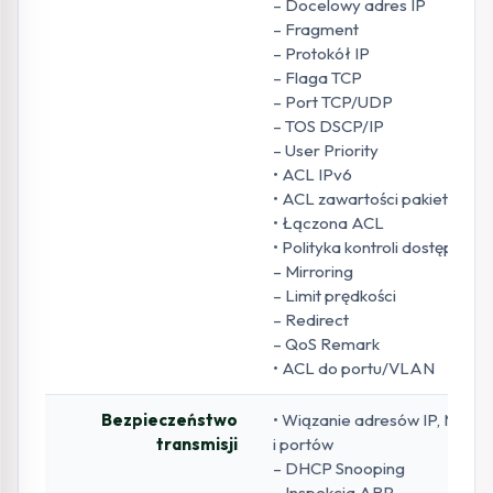
– Docelowy adres IP
– Fragment
– Protokół IP
– Flaga TCP
– Port TCP/UDP
– TOS DSCP/IP
– User Priority
• ACL IPv6
• ACL zawartości pakietu
• Łączona ACL
• Polityka kontroli dostępu
– Mirroring
– Limit prędkości
– Redirect
– QoS Remark
• ACL do portu/VLAN
Bezpieczeństwo
• Wiązanie adresów IP, MAC
transmisji
i portów
– DHCP Snooping
– Inspekcja ARP