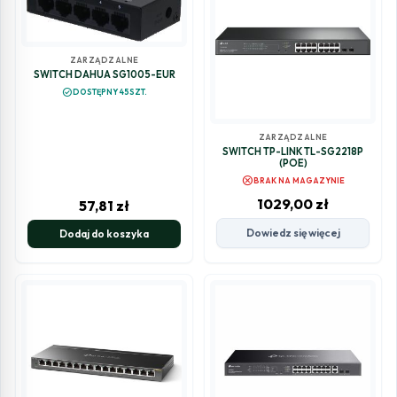
ZARZĄDZALNE
SWITCH DAHUA SG1005-EUR
check_circle
DOSTĘPNY 45SZT.
ZARZĄDZALNE
SWITCH TP-LINK TL-SG2218P
(POE)
cancel
BRAK NA MAGAZYNIE
1029,00
zł
57,81
zł
Dowiedz się więcej
Dodaj do koszyka