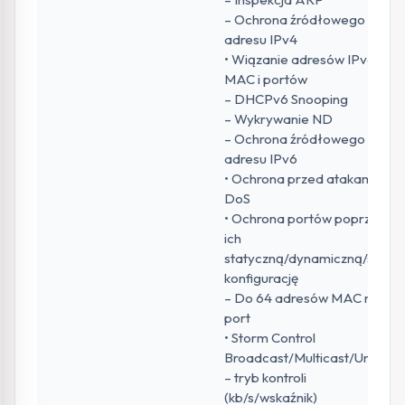
– Ochrona źródłowego
adresu IPv4
• Wiązanie adresów IPv6,
MAC i portów
– DHCPv6 Snooping
– Wykrywanie ND
– Ochrona źródłowego
adresu IPv6
• Ochrona przed atakami
DoS
• Ochrona portów poprzez
ich
statyczną/dynamiczną/stałą
konfigurację
– Do 64 adresów MAC na
port
• Storm Control
Broadcast/Multicast/Unicast
– tryb kontroli
(kb/s/wskaźnik)