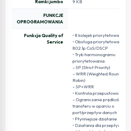
Ramki jumbo
9 KB
FUNKCJE
OPROGRAMOWANIA
• 8 kolejek priorytetowania
Funkcja Quality of
• Obsługa priorytetowania
Service
802.1p CoS/DSCP
• Tryb harmonogramu
priorytetowania:
– SP (Strict Priority)
– WRR (Weighted Round
Robin)
– SP+WRR
• Kontrola przepustowości
– Ograniczanie prędkości
transferu w oparciu o
port/przepływ danych
• Płynniejsze działanie
• Działania dla przepływów