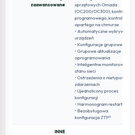
zaawansowane
sprzętowych Omada
(OC200/OC300), kontrolera
programowego, kontrolera
opartego na chmurze
• Automatyczne wykrywanie
urządzeń
• Konfiguracje grupowe
• Grupowe aktualizacje
oprogramowania
• Inteligentne monitorowanie
stanu sieci
• Ostrzeżenia o nietypowych
zdarzeniach
• Ujednolicony proces
konfiguracji
• Harmonogram restartu
• Bezobsługowa
konfiguracja ZTP*
INNE