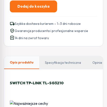
Dodaj do koszyka
ilość
SWITCH
TP-
local_shipping
Szybka dostawa kurierem – 1–3 dni robocze
LINK
verified_user
Gwarancja producenta i profesjonalne wsparcie
TL-
assignment_return
SG3210
14 dni na zwrot towaru
Opis produktu
Specyfikacja techniczna
Opinie
SWITCH TP-LINK TL-SG3210