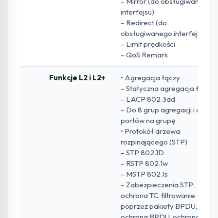
– Mirror (do obsługiwanego
interfejsu)
– Redirect (do
obsługiwanego interfejsu)
– Limit prędkości
– QoS Remark
Funkcje L2 i L2+
• Agregacja łączy
– Statyczna agregacja łączy
– LACP 802.3ad
– Do 8 grup agregacji i do 8
portów na grupę
• Protokół drzewa
rozpinającego (STP)
– STP 802.1D
– RSTP 802.1w
– MSTP 802.1s
– Zabezpieczenia STP:
ochrona TC, filtrowanie
poprzez pakiety BPDU,
ochrona BPDU, ochrona