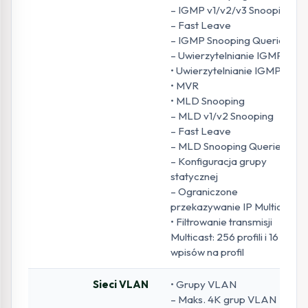
– IGMP v1/v2/v3 Snooping
– Fast Leave
– IGMP Snooping Querier
– Uwierzytelnianie IGMP
• Uwierzytelnianie IGMP
• MVR
• MLD Snooping
– MLD v1/v2 Snooping
– Fast Leave
– MLD Snooping Querier
– Konfiguracja grupy
statycznej
– Ograniczone
przekazywanie IP Multicast
• Filtrowanie transmisji
Multicast: 256 profili i 16
wpisów na profil
Sieci VLAN
• Grupy VLAN
– Maks. 4K grup VLAN