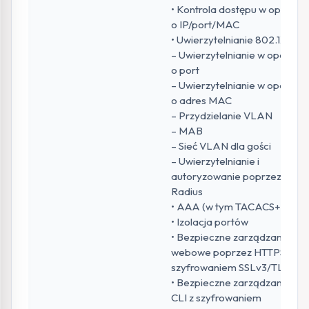
• Kontrola dostępu w oparciu
o IP/port/MAC
• Uwierzytelnianie 802.1X
– Uwierzytelnianie w oparciu
o port
– Uwierzytelnianie w oparciu
o adres MAC
– Przydzielanie VLAN
– MAB
– Sieć VLAN dla gości
– Uwierzytelnianie i
autoryzowanie poprzez
Radius
• AAA (w tym TACACS+)
• Izolacja portów
• Bezpieczne zarządzanie
webowe poprzez HTTPS z
szyfrowaniem SSLv3/TLS 1.2
• Bezpieczne zarządzanie
CLI z szyfrowaniem