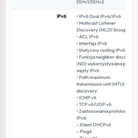
SSHv1/SSHv2
IPv6
• IPv6 Dual IPv4/IPv6
• Multicast Listener
Discovery (MLD) Snooping
• ACL IPv6
• Interfejs IPv6
• Statyczny routing IPv6
• Funkcja neighbor discovery
(ND) wykorzystywana przez
węzły IPv6
• Path maximum
transmission unit (MTU)
discovery
• ICMP v6
• TCP v6/UDP v6
• Zastosowania protokołu
IPv6:
– Klient DHCPv6
– Ping6