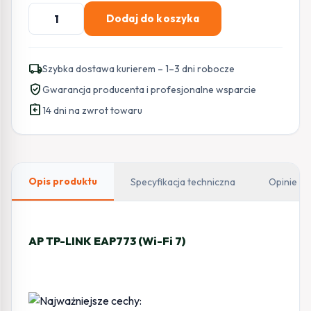
ilość
Dodaj do koszyka
AP
TP-
LINK
local_shipping
Szybka dostawa kurierem – 1–3 dni robocze
EAP773
verified_user
Gwarancja producenta i profesjonalne wsparcie
(Wi-
assignment_return
Fi
14 dni na zwrot towaru
7)
Opis produktu
Specyfikacja techniczna
Opinie
AP TP-LINK EAP773 (Wi-Fi 7)