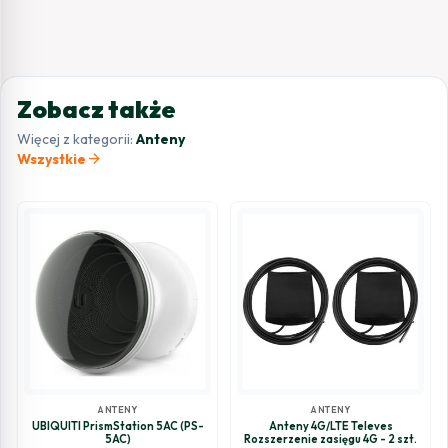
Zobacz także
Więcej z kategorii:
Anteny
arrow_forward
Wszystkie
ANTENY
ANTENY
UBIQUITI PrismStation 5AC (PS-
Anteny 4G/LTE Televes
5AC)
Rozszerzenie zasięgu 4G - 2 szt.