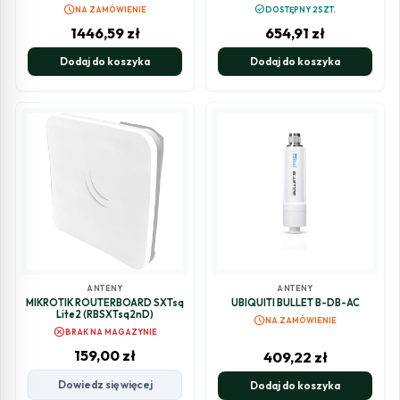
schedule
check_circle
NA ZAMÓWIENIE
DOSTĘPNY 2SZT.
1446,59
zł
654,91
zł
Dodaj do koszyka
Dodaj do koszyka
ANTENY
ANTENY
MIKROTIK ROUTERBOARD SXTsq
UBIQUITI BULLET B-DB-AC
Lite2 (RBSXTsq2nD)
schedule
NA ZAMÓWIENIE
cancel
BRAK NA MAGAZYNIE
159,00
zł
409,22
zł
Dowiedz się więcej
Dodaj do koszyka