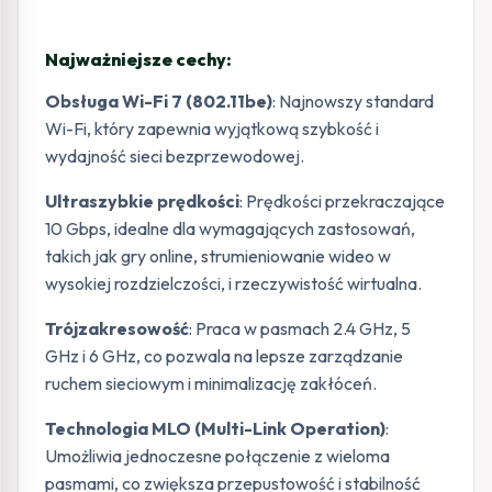
Najważniejsze cechy:
Obsługa Wi-Fi 7 (802.11be)
: Najnowszy standard
Wi-Fi, który zapewnia wyjątkową szybkość i
wydajność sieci bezprzewodowej.
Ultraszybkie prędkości
: Prędkości przekraczające
10 Gbps, idealne dla wymagających zastosowań,
takich jak gry online, strumieniowanie wideo w
wysokiej rozdzielczości, i rzeczywistość wirtualna.
Trójzakresowość
: Praca w pasmach 2.4 GHz, 5
GHz i 6 GHz, co pozwala na lepsze zarządzanie
ruchem sieciowym i minimalizację zakłóceń.
Technologia MLO (Multi-Link Operation)
:
Umożliwia jednoczesne połączenie z wieloma
pasmami, co zwiększa przepustowość i stabilność