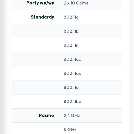
Porty we/wy
2 x 10 Gbit/s
Standardy
802.11g
802.11b
802.11n
802.11ac
802.11ax
802.11a
802.11be
Pasmo
2,4 GHz
5 GHz