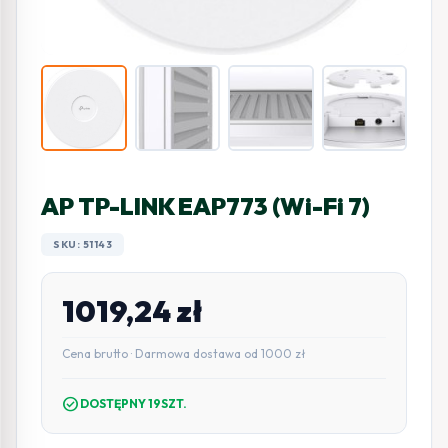
AP TP-LINK EAP773 (Wi-Fi 7)
SKU: 51143
1019,24
zł
Cena brutto · Darmowa dostawa od 1000 zł
check_circle
DOSTĘPNY 19SZT.