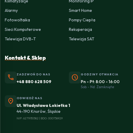
Klimatyzacje
Monitoring IP
Alarmy
Smart Home
Fotowoltaika
Pompy Ciepła
Sieci Komputerowe
Rekuperacja
Telewizja DVB-T
Telewizja SAT
Kontakt & Sklep
ZADZWOŃ DO NAS
GODZINY OTWARCIA
phone
schedule
+48 880 628 509
Pn - Pt: 8:00 - 16:00
Sob - Nd: Zamknięte
ODWIEDŹ NAS
location_on
Ul. Władysława Łokietka 1
44-190 Knurów, Śląskie
NIP: 6271930582 | BDO: 000736929