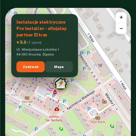
+
Instalacje elektryczne
−
Pro Installer - oficjalny
partner Eltrox
⭐ 5.0
(7 opinii)
Ul. Władysława Łokietka 1
44-190 Knurów, Śląskie
Zadzwoń
Mapa