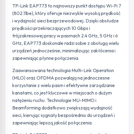
TP-Link EAP773 to najnowszy punkt dostępu Wi-Fi 7
(802.11be), który oferuje niezwykle wysoką prędkość
i wydajność sieci bezprzewodowej. Dzięki obsłudze
prędkości przekraczających 10 Gbps i
trójzakresowej pracy w pasmach 2.4 GHz, 5 GHz i 6
GHz, EAP773 doskonale radzi sobie z obsługą wielu
urządzeń jednocześnie, minimalizując zakłócenia i
zapewniając płynne połączenia.
Zaawansowana technologia Multi-Link Operation
(MLO) oraz OFDMA pozwalają na jednoczesne
korzystanie z wielu pasm i efektywne zarządzanie
kanałami, co jest kluczowe w miejscach o dużym
natężeniu ruchu. Technologie MU-MIMO i
Beamforming dodatkowo zwiększają wydajność
sieci, kierując sygnały bezpośrednio do urządzeń i
zapewniając lepszą jakość połączenia.