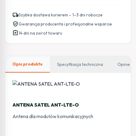
local_shipping
Szybka dostawa kurierem – 1–3 dni robocze
verified_user
Gwarancja producenta i profesjonalne wsparcie
assignment_return
14 dni na zwrot towaru
Opis produktu
Specyfikacja techniczna
Opinie
ANTENA SATEL ANT-LTE-O
Antena dla modułów komunikacyjnych