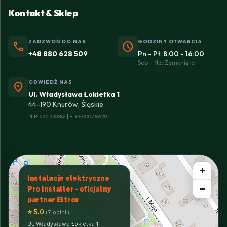
Kontakt & Sklep
ZADZWOŃ DO NAS
GODZINY OTWARCIA
phone
schedule
+48 880 628 509
Pn - Pt: 8:00 - 16:00
Sob - Nd: Zamknięte
ODWIEDŹ NAS
location_on
Ul. Władysława Łokietka 1
44-190 Knurów, Śląskie
NIP: 6271930582 | BDO: 000736929
+
Instalacje elektryczne
−
Pro Installer - oficjalny
partner Eltrox
⭐ 5.0
(7 opinii)
Ul. Władysława Łokietka 1