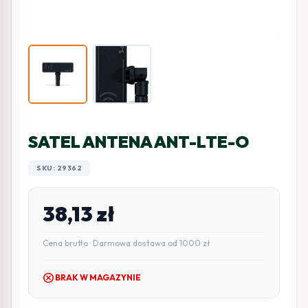
SATEL ANTENA ANT-LTE-O
SKU: 29362
38,13
zł
Cena brutto · Darmowa dostawa od 1000 zł
cancel
BRAK W MAGAZYNIE