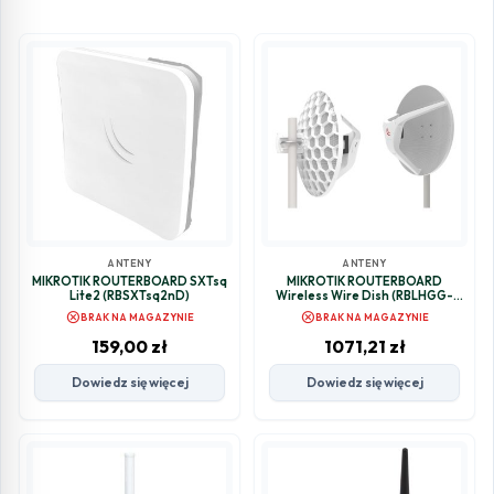
ANTENY
ANTENY
MIKROTIK ROUTERBOARD SXTsq
MIKROTIK ROUTERBOARD
Lite2 (RBSXTsq2nD)
Wireless Wire Dish (RBLHGG-
60adkit)
cancel
cancel
BRAK NA MAGAZYNIE
BRAK NA MAGAZYNIE
159,00
zł
1071,21
zł
Dowiedz się więcej
Dowiedz się więcej