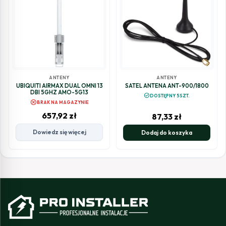
ANTENY
ANTENY
UBIQUITI AIRMAX DUAL OMNI 13
SATEL ANTENA ANT-900/1800
DBI 5GHZ AMO-5G13
check_circle
DOSTĘPNY 5SZT.
cancel
BRAK NA MAGAZYNIE
657,92
zł
87,33
zł
Dowiedz się więcej
Dodaj do koszyka