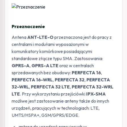
Przeznaczenie
Antena
ANT-LTE-O
przeznaczona jest do pracy z
centralami i modułami wyposażonymi w
komunikatory komórkowe posiadającymi
standardowe złącze typu SMA. Zastosowania:
GPRS-A
,
GPRS-A LTE
oraz w centralach
sprzedawanych bez obudowy:
PERFECTA 16
,
PERFECTA 16-WRL
,
PERFECTA 32
,
PERFECTA
32-WRL
,
PERFECTA 32 LTE
,
PERFECTA 32-WRL
LTE
. Przy wykorzystaniu przejściówki
IPX-SMA
możliwe jest zastosowanie anteny także do innych
urządzeń, pracujących w technologiach: LTE,
UMTS/HSPA+, GSM/GPRS/EDGE.
antena do urządzeń pracujących w