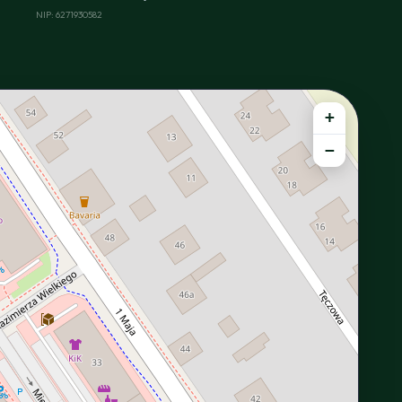
NIP: 6271930582
+
−