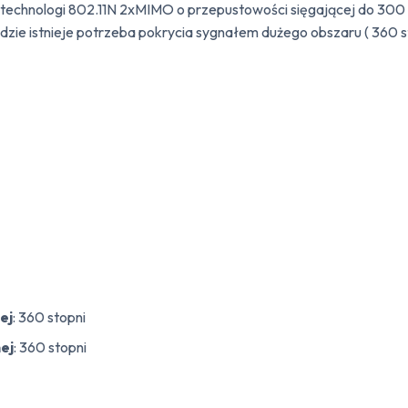
j w technologi 802.11N 2xMIMO o przepustowości sięgającej do 30
ie istnieje potrzeba pokrycia sygnałem dużego obszaru ( 360 sto
ej
: 360 stopni
ej
: 360 stopni