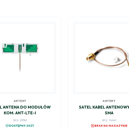
ANTENY
ANTENY
L ANTENA DO MODUŁÓW
SATEL KABEL ANTENOWY
KOM. ANT-LTE-I
SMA
SKU: 29361
SKU: 14441
cancel
check_circle
DOSTĘPNY 2SZT.
BRAK NA MAGAZYNIE