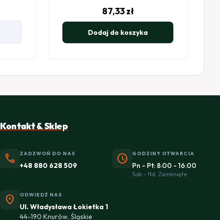
87,33
zł
Dodaj do koszyka
Kontakt & Sklep
ZADZWOŃ DO NAS
GODZINY OTWARCIA
phone
schedule
+48 880 628 509
Pn - Pt: 8:00 - 16:00
Sob - Nd: Zamknięte
ODWIEDŹ NAS
location_on
Ul. Władysława Łokietka 1
44-190 Knurów, Śląskie