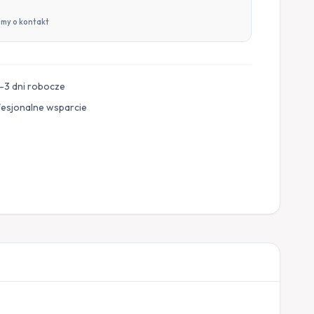
imy o kontakt
–3 dni robocze
fesjonalne wsparcie