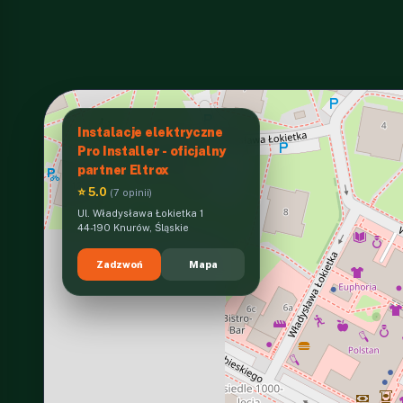
Instalacje elektryczne
Pro Installer - oficjalny
partner Eltrox
⭐ 5.0
(7 opinii)
Ul. Władysława Łokietka 1
44-190 Knurów, Śląskie
Zadzwoń
Mapa