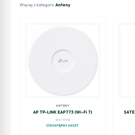
Więcej z kategorii:
Anteny
ANTENY
AP TP-LINK EAP773 (Wi-Fi 7)
SATE
SKU: 51143
check_circle
DOSTĘPNY 20SZT.