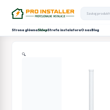
Strona główna
Sklep
Strefa instalatora
O nas
Blog
🔍