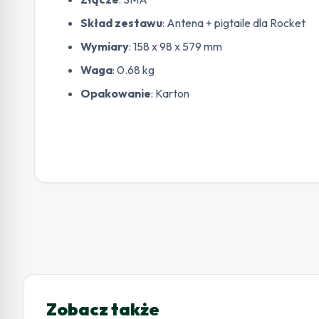
Skład zestawu
: Antena + pigtaile dla Rocket
Wymiary
: 158 x 98 x 579 mm
Waga
: 0.68 kg
Opakowanie
: Karton
Zobacz także