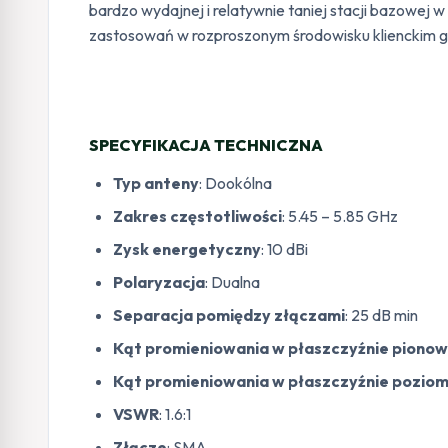
bardzo wydajnej i relatywnie taniej stacji bazowe
zastosowań w rozproszonym środowisku klienckim gdz
SPECYFIKACJA TECHNICZNA
Typ anteny
: Dookólna
Zakres częstotliwości
: 5.45 – 5.85 GHz
Zysk energetyczny
: 10 dBi
Polaryzacja
: Dualna
Separacja pomiędzy złączami
: 25 dB min
Kąt promieniowania w płaszczyźnie pionow
Kąt promieniowania w płaszczyźnie poziom
VSWR
: 1.6:1
Złącze
: SMA