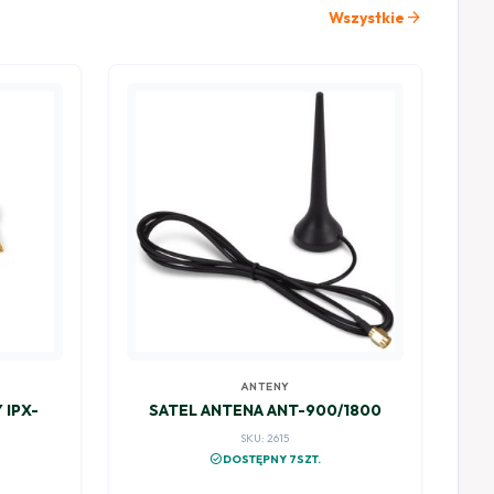
arrow_forward
Wszystkie
ANTENY
 IPX-
SATEL ANTENA ANT-900/1800
SKU: 2615
check_circle
DOSTĘPNY 7SZT.