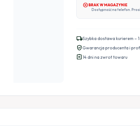
cancel
BRAK W MAGAZYNIE
Dostępność na telefon. Pros
local_shipping
Szybka dostawa kurierem – 1
verified_user
Gwarancja producenta i pro
assignment_return
14 dni na zwrot towaru