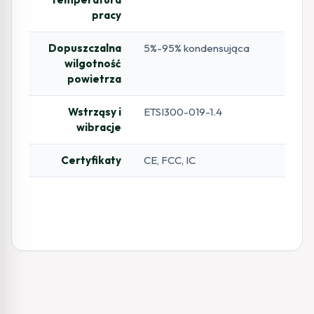
pracy
Dopuszczalna
5%-95% kondensująca
wilgotność
powietrza
Wstrząsy i
ETSI300-019-1.4
wibracje
Certyfikaty
CE, FCC, IC