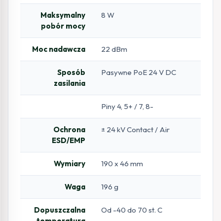
Maksymalny
8 W
pobór mocy
Moc nadawcza
22 dBm
Sposób
Pasywne PoE 24 V DC
zasilania
Piny 4, 5+ / 7, 8-
Ochrona
± 24 kV Contact / Air
ESD/EMP
Wymiary
190 x 46 mm
Waga
196 g
Dopuszczalna
Od -40 do 70 st. C
temperatura