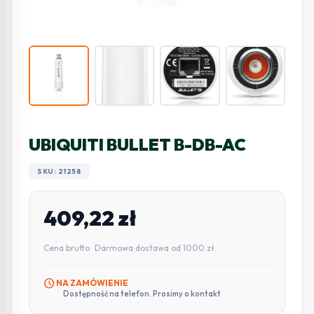
UBIQUITI BULLET B-DB-AC
SKU: 21258
409,22
zł
Cena brutto · Darmowa dostawa od 1000 zł
schedule
NA ZAMÓWIENIE
Dostępność na telefon. Prosimy o kontakt