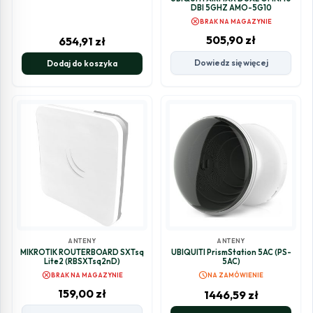
DBI 5GHZ AMO-5G10
cancel
BRAK NA MAGAZYNIE
505,90
zł
654,91
zł
Dowiedz się więcej
Dodaj do koszyka
ANTENY
ANTENY
MIKROTIK ROUTERBOARD SXTsq
UBIQUITI PrismStation 5AC (PS-
Lite2 (RBSXTsq2nD)
5AC)
cancel
schedule
BRAK NA MAGAZYNIE
NA ZAMÓWIENIE
159,00
zł
1446,59
zł