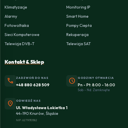
Klimatyzacje
Monitoring IP
Alarmy
Smart Home
Fotowoltaika
Pompy Ciepła
Sieci Komputerowe
Rekuperacja
Telewizja DVB-T
Telewizja SAT
Kontakt & Sklep
ZADZWOŃ DO NAS
GODZINY OTWARCIA
phone
schedule
+48 880 628 509
Pn - Pt: 8:00 - 16:00
Sob - Nd: Zamknięte
ODWIEDŹ NAS
location_on
Ul. Władysława Łokietka 1
44-190 Knurów, Śląskie
NIP: 6271930582