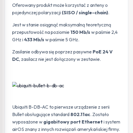
Oferowany produkt może korzystać z anteny o
pojedynczej polaryzacji
(SISO / single-chain)
.
Jest w stanie osiągnąć maksymalną teoretyczną
przepustowość na poziomie
150 Mb/s
w paśmie 2,4
GHz i
433 Mb/s
w paśmie 5 GHz.
Zasilanie odbywa się poprzez pasywne
PoE 24 V
DC
, zasilacz nie jest dołączony w zestawie.
Ubiquiti B-DB-AC to pierwsze urządzenie z serii
Bullet obsługujące standard
802.11ac
. Zostało
wyposażone w
gigabitowy port Ethernet
i system
airOS znany z innych rozwiązań amerykańskiej firmy.