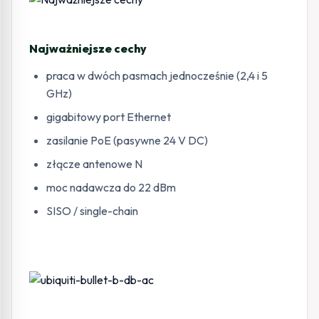
Najważniejsze cechy
praca w dwóch pasmach jednocześnie (2,4 i 5
GHz)
gigabitowy port Ethernet
zasilanie PoE (pasywne 24 V DC)
złącze antenowe N
moc nadawcza do 22 dBm
SISO / single-chain