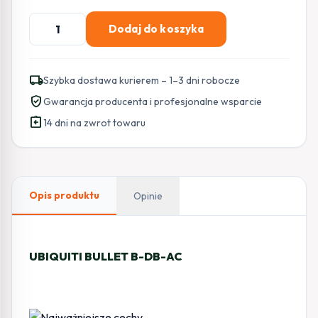
ilość
Dodaj do koszyka
UBIQUITI
BULLET
B-
local_shipping
Szybka dostawa kurierem – 1–3 dni robocze
DB-
verified_user
Gwarancja producenta i profesjonalne wsparcie
AC
assignment_return
14 dni na zwrot towaru
Opis produktu
Opinie
UBIQUITI BULLET B-DB-AC