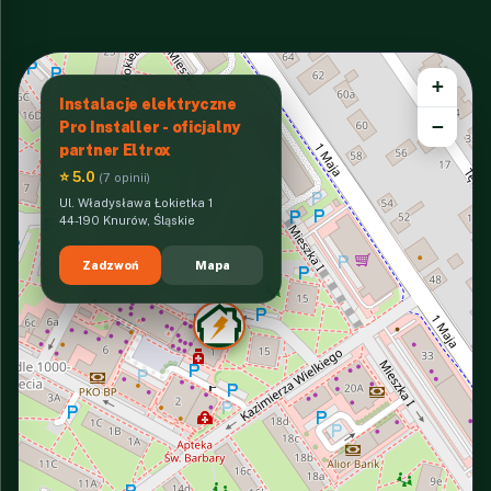
+
Instalacje elektryczne
−
Pro Installer - oficjalny
partner Eltrox
⭐ 5.0
(7 opinii)
Ul. Władysława Łokietka 1
44-190 Knurów, Śląskie
Zadzwoń
Mapa