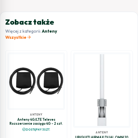
Zobacz także
Więcej z kategorii:
Anteny
arrow_forward
Wszystkie
ANTENY
Anteny 4G/LTE Televes
Rozszerzenie zasięgu 4G - 2 szt.
check_circle
DOSTĘPNY 3SZT.
ANTENY
UBIQUITI AIRMAX DUAL OMNI 10