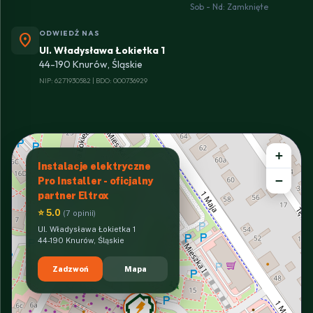
Sob - Nd: Zamknięte
ODWIEDŹ NAS
location_on
Ul. Władysława Łokietka 1
44-190 Knurów, Śląskie
NIP: 6271930582 | BDO: 000736929
+
Instalacje elektryczne
−
Pro Installer - oficjalny
partner Eltrox
⭐ 5.0
(7 opinii)
Ul. Władysława Łokietka 1
44-190 Knurów, Śląskie
Zadzwoń
Mapa