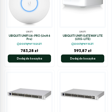
UNIFI
UNIFI
UBIQUITI UNIFI U6-PRO (Unifi 6
UBIQUITI UNIFI GATEWAY LITE
Pro)
(UXG-LITE)
check_circle
check_circle
DOSTĘPNY 102SZT.
DOSTĘPNY 5SZT.
783,28
zł
593,87
zł
Dodaj do koszyka
Dodaj do koszyka