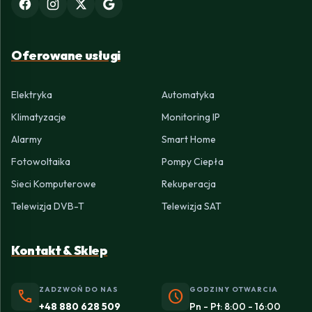
Oferowane usługi
Elektryka
Automatyka
Klimatyzacje
Monitoring IP
Alarmy
Smart Home
Fotowoltaika
Pompy Ciepła
Sieci Komputerowe
Rekuperacja
Telewizja DVB-T
Telewizja SAT
Kontakt & Sklep
ZADZWOŃ DO NAS
GODZINY OTWARCIA
phone
schedule
+48 880 628 509
Pn - Pt: 8:00 - 16:00