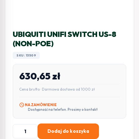
UBIQUITI UNIFI SWITCH US-8
(NON-POE)
SKU: 13509
630,65
zł
Cena brutto · Darmowa dostawa od 1000 zł
schedule
NA ZAMÓWIENIE
Dostępność na telefon. Prosimy o kontakt
ilość
Dodaj do koszyka
UBIQUITI