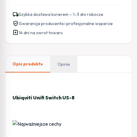
UNIFI
SWITCH
local_shipping
Szybka dostawa kurierem – 1–3 dni robocze
US-
verified_user
Gwarancja producenta i profesjonalne wsparcie
8
assignment_return
(NON-
14 dni na zwrot towaru
POE)
Opis produktu
Opinie
Ubiquiti Unifi Switch US-8