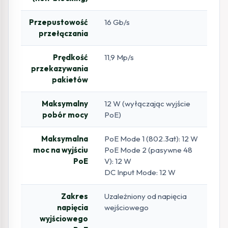
Przepustowość
16 Gb/s
przełączania
Prędkość
11,9 Mp/s
przekazywania
pakietów
Maksymalny
12 W (wyłączając wyjście
pobór mocy
PoE)
Maksymalna
PoE Mode 1 (802.3at): 12 W
moc na wyjściu
PoE Mode 2 (pasywne 48
PoE
V): 12 W
DC Input Mode: 12 W
Zakres
Uzależniony od napięcia
napięcia
wejściowego
wyjściowego