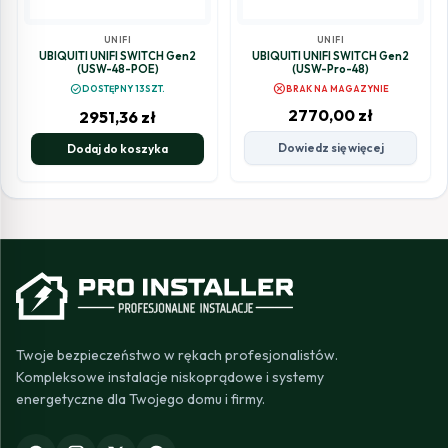
UNIFI
UNIFI
UBIQUITI UNIFI SWITCH Gen2
UBIQUITI UNIFI SWITCH Gen2
(USW-48-POE)
(USW-Pro-48)
cancel
check_circle
DOSTĘPNY 13SZT.
BRAK NA MAGAZYNIE
2770,00
zł
2951,36
zł
Dowiedz się więcej
Dodaj do koszyka
Twoje bezpieczeństwo w rękach profesjonalistów.
Kompleksowe instalacje niskoprądowe i systemy
energetyczne dla Twojego domu i firmy.