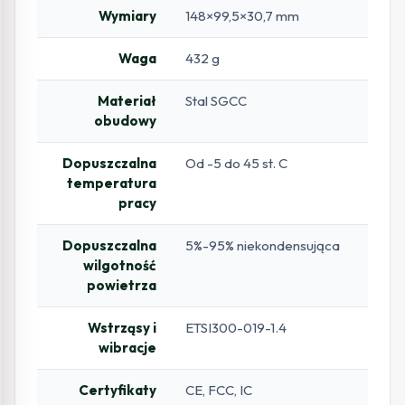
Wymiary
148×99,5×30,7 mm
Waga
432 g
Materiał
Stal SGCC
obudowy
Dopuszczalna
Od -5 do 45 st. C
temperatura
pracy
Dopuszczalna
5%-95% niekondensująca
wilgotność
powietrza
Wstrząsy i
ETSI300-019-1.4
wibracje
Certyfikaty
CE, FCC, IC