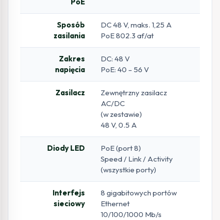
PoE
Sposób
DC 48 V, maks. 1,25 A
zasilania
PoE 802.3 af/at
Zakres
DC: 48 V
napięcia
PoE: 40 – 56 V
Zasilacz
Zewnętrzny zasilacz
AC/DC
(w zestawie)
48 V, 0.5 A
Diody LED
PoE (port 8)
Speed / Link / Activity
(wszystkie porty)
Interfejs
8 gigabitowych portów
sieciowy
Ethernet
10/100/1000 Mb/s