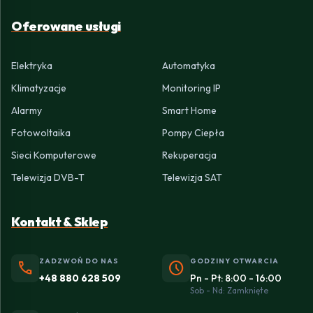
Oferowane usługi
Elektryka
Automatyka
Klimatyzacje
Monitoring IP
Alarmy
Smart Home
Fotowoltaika
Pompy Ciepła
Sieci Komputerowe
Rekuperacja
Telewizja DVB-T
Telewizja SAT
Kontakt & Sklep
ZADZWOŃ DO NAS
GODZINY OTWARCIA
phone
schedule
+48 880 628 509
Pn - Pt: 8:00 - 16:00
Sob - Nd: Zamknięte