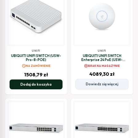
UNIFI
UNIFI
UBIQUITI UNIFI SWITCH (USW-
UBIQUITI UNIFI SWITCH
Pro-8-POE)
Enterprise 24 PoE (USW-
ENTERPRISE-24-POE)
schedule
cancel
NA ZAMÓWIENIE
BRAK NA MAGAZYNIE
4089,30
zł
1508,79
zł
Dowiedz się więcej
Dodaj do koszyka