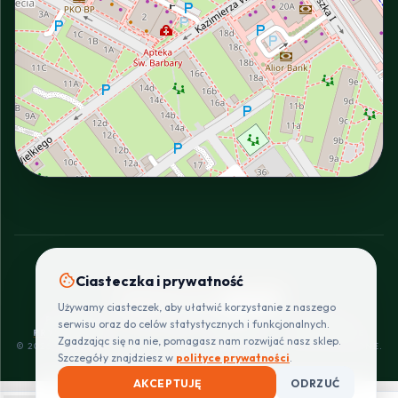
INTERACTIVE VIEW
cookie
Ciasteczka i prywatność
SZYBKIE I BEZPIECZNE PŁATNOŚCI
Używamy ciasteczek, aby ułatwić korzystanie z naszego
POLITYKA
REGULAMIN
CENNIK
ZWROTY I
serwisu oraz do celów statystycznych i funkcjonalnych.
PRYWATNOŚCI
DOSTAW
REKLAMACJE
Zgadzając się na nie, pomagasz nam rozwijać nasz sklep.
© 2026 PROINSTALLER.PL - KNURÓW. WSZYSTKIE PRAWA ZASTRZEŻONE.
Szczegóły znajdziesz w
polityce prywatności
.
AKCEPTUJĘ
ODRZUĆ