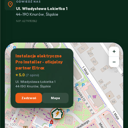
ODWIEDŹ NAS
location_on
Ul. Władysława Łokietka 1
44-190 Knurów, Śląskie
NIP: 6271930582
+
Instalacje elektryczne
−
Pro Installer - oficjalny
partner Eltrox
⭐ 5.0
(7 opinii)
Ul. Władysława Łokietka 1
44-190 Knurów, Śląskie
Zadzwoń
Mapa