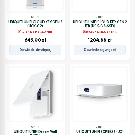
UNIFI
UNIFI
UBIQUITI UNIFI CLOUD KEY GEN 2
UBIQUITI UNIFI CLOUD KEY GEN 2
(UCK-G2)
1TB (UCK-G2-SSD)
cancel
cancel
BRAK NA MAGAZYNIE
BRAK NA MAGAZYNIE
649,00
zł
1204,88
zł
Dowiedz się więcej
Dowiedz się więcej
UNIFI
UNIFI
UBIQUITI UNIFI Dream Wall
UBIQUITI UNIFI EXPRESS (UX)