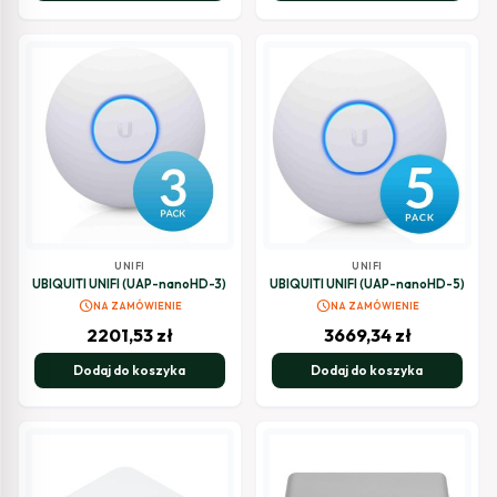
UNIFI
UNIFI
UBIQUITI UNIFI (UAP-nanoHD-3)
UBIQUITI UNIFI (UAP-nanoHD-5)
schedule
schedule
NA ZAMÓWIENIE
NA ZAMÓWIENIE
2201,53
zł
3669,34
zł
Dodaj do koszyka
Dodaj do koszyka