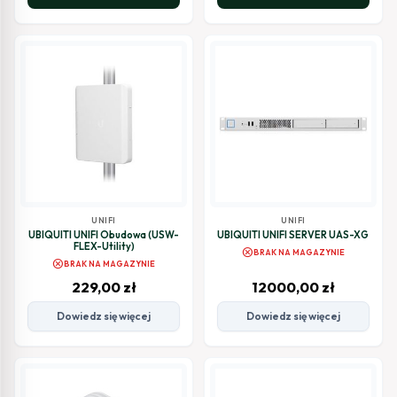
UNIFI
UNIFI
UBIQUITI UNIFI Obudowa (USW-
UBIQUITI UNIFI SERVER UAS-XG
FLEX-Utility)
cancel
BRAK NA MAGAZYNIE
cancel
BRAK NA MAGAZYNIE
229,00
zł
12000,00
zł
Dowiedz się więcej
Dowiedz się więcej