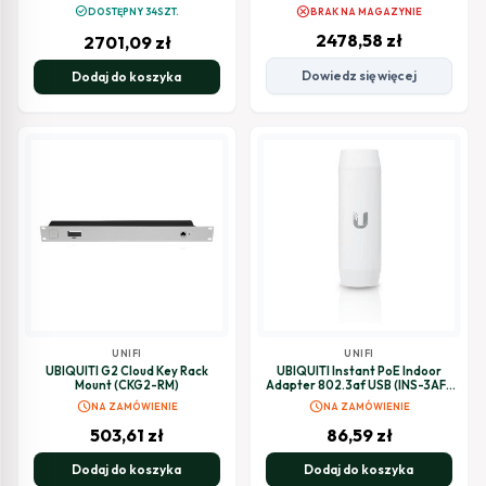
cancel
check_circle
DOSTĘPNY 34SZT.
BRAK NA MAGAZYNIE
2478,58
zł
2701,09
zł
Dowiedz się więcej
Dodaj do koszyka
UNIFI
UNIFI
UBIQUITI G2 Cloud Key Rack
UBIQUITI Instant PoE Indoor
Mount (CKG2-RM)
Adapter 802.3af USB (INS-3AF-
USB)
schedule
schedule
NA ZAMÓWIENIE
NA ZAMÓWIENIE
503,61
zł
86,59
zł
Dodaj do koszyka
Dodaj do koszyka