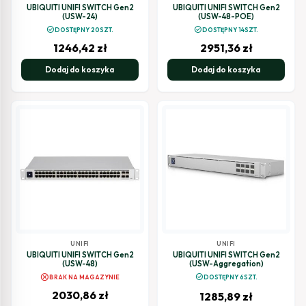
UBIQUITI UNIFI SWITCH Gen2
UBIQUITI UNIFI SWITCH Gen2
(USW-24)
(USW-48-POE)
check_circle
check_circle
DOSTĘPNY 20SZT.
DOSTĘPNY 14SZT.
1246,42
zł
2951,36
zł
Dodaj do koszyka
Dodaj do koszyka
UNIFI
UNIFI
UBIQUITI UNIFI SWITCH Gen2
UBIQUITI UNIFI SWITCH Gen2
(USW-48)
(USW-Aggregation)
cancel
check_circle
BRAK NA MAGAZYNIE
DOSTĘPNY 6SZT.
2030,86
zł
1285,89
zł