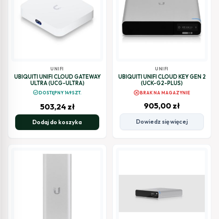
UNIFI
UNIFI
UBIQUITI UNIFI CLOUD GATEWAY
UBIQUITI UNIFI CLOUD KEY GEN 2
ULTRA (UCG-ULTRA)
(UCK-G2-PLUS)
cancel
check_circle
DOSTĘPNY 149SZT.
BRAK NA MAGAZYNIE
905,00
zł
503,24
zł
Dowiedz się więcej
Dodaj do koszyka