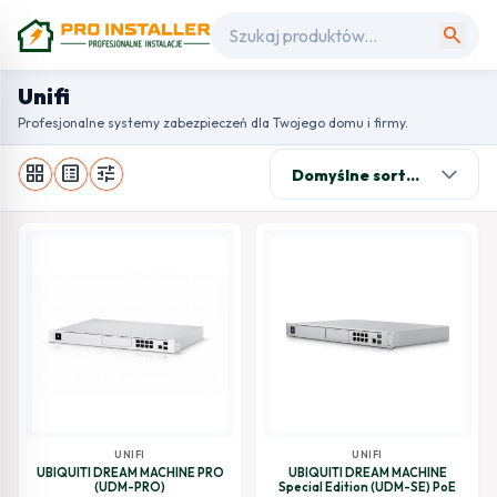
search
Unifi
Profesjonalne systemy zabezpieczeń dla Twojego domu i firmy.
grid_view
list_alt
tune
UNIFI
UNIFI
UBIQUITI DREAM MACHINE PRO
UBIQUITI DREAM MACHINE
(UDM-PRO)
Special Edition (UDM-SE) PoE