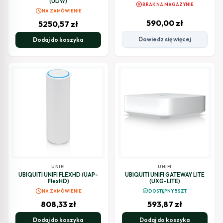
(UDW)
cancel
BRAK NA MAGAZYNIE
schedule
NA ZAMÓWIENIE
590,00
zł
5250,57
zł
Dowiedz się więcej
Dodaj do koszyka
UNIFI
UNIFI
UBIQUITI UNIFI FLEXHD (UAP-
UBIQUITI UNIFI GATEWAY LITE
FlexHD)
(UXG-LITE)
schedule
check_circle
NA ZAMÓWIENIE
DOSTĘPNY 5SZT.
808,33
zł
593,87
zł
Dodaj do koszyka
Dodaj do koszyka