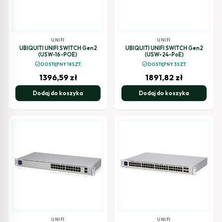
UNIFI
UNIFI
UBIQUITI UNIFI SWITCH Gen2
UBIQUITI UNIFI SWITCH Gen2
(USW-16-POE)
(USW-24-PoE)
check_circle
check_circle
DOSTĘPNY 18SZT.
DOSTĘPNY 3SZT.
1396,59
zł
1891,82
zł
Dodaj do koszyka
Dodaj do koszyka
UNIFI
UNIFI