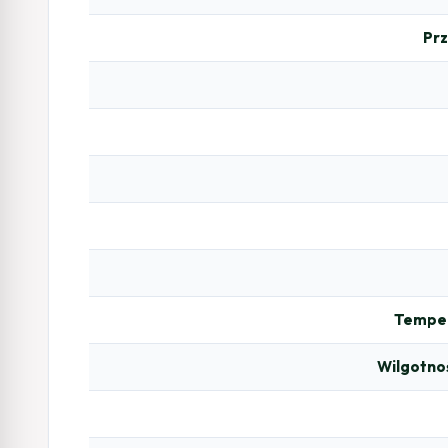
Pr
Temper
Wilgotno