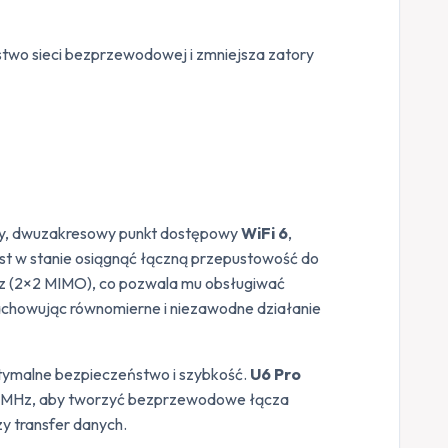
ństwo sieci bezprzewodowej i zmniejsza zatory
ny, dwuzakresowy punkt dostępowy
WiFi 6
,
st w stanie osiągnąć łączną przepustowość do
z (2×2 MIMO), co pozwala mu obsługiwać
achowując równomierne i niezawodne działanie
ptymalne bezpieczeństwo i szybkość.
U6 Pro
0 MHz, aby tworzyć bezprzewodowe łącza
y transfer danych.