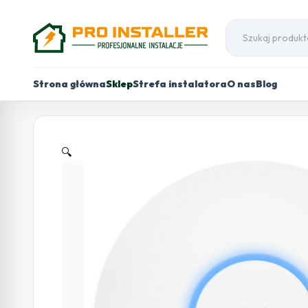
Strona główna
Sklep
Strefa instalatora
O nas
Blog
🔍