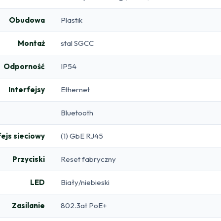
Obudowa
Plastik
Montaż
stal SGCC
Odporność
IP54
Interfejsy
Ethernet
Bluetooth
fejs sieciowy
(1) GbE RJ45
Przyciski
Reset fabryczny
LED
Biały/niebieski
Zasilanie
802.3at PoE+