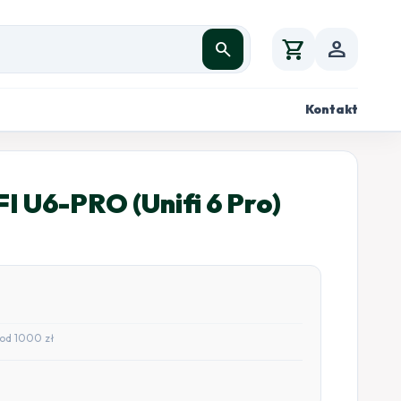
shopping_cart
person
search
Kontakt
I U6-PRO (Unifi 6 Pro)
od 1000 zł