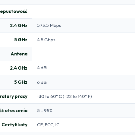
zepustowość
573.5 Mbps
2.4 GHz
5 GHz
4.8 Gbps
Antena
4 dBi
2.4 GHz
5 GHz
6 dBi
atury pracy
-30 to 60° C (-22 to 140° F)
ść otoczenia
5 – 95%
Certyfikaty
CE, FCC, IC