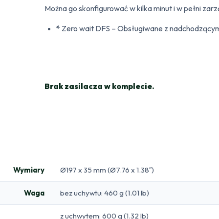
Można go skonfigurować w kilka minut i w pełni zar
*
Zero wait DFS – Obsługiwane z nadchodzący
Brak zasilacza w komplecie.
Wymiary
Ø197 x 35 mm (Ø7.76 x 1.38″)
Waga
bez uchywtu: 460 g (1.01 lb)
z uchwytem: 600 g (1.32 lb)