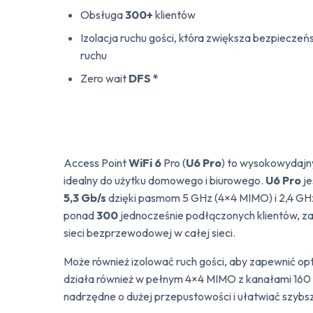
Obsługa
300+
klientów
Izolacja ruchu gości, która zwiększa bezpiecze
ruchu
Zero wait
DFS *
Access Point
WiFi 6
Pro (
U6 Pro
) to wysokowydaj
idealny do użytku domowego i biurowego.
U6 Pro
je
5,3 Gb/s
dzięki pasmom 5 GHz (4×4 MIMO) i 2,4 GH
ponad
300
jednocześnie podłączonych klientów, z
sieci bezprzewodowej w całej sieci.
Może również izolować ruch gości, aby zapewnić o
działa również w pełnym 4×4 MIMO z kanałami 16
nadrzędne o dużej przepustowości i ułatwiać szybsz