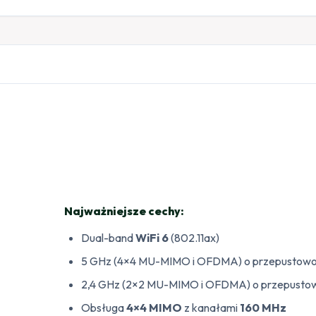
Najważniejsze cechy:
Dual-band
WiFi 6
(802.11ax)
5 GHz (4×4 MU-MIMO i OFDMA) o przepustowo
2,4 GHz (2×2 MU-MIMO i OFDMA) o przepusto
Obsługa
4×4 MIMO
z kanałami
160 MHz