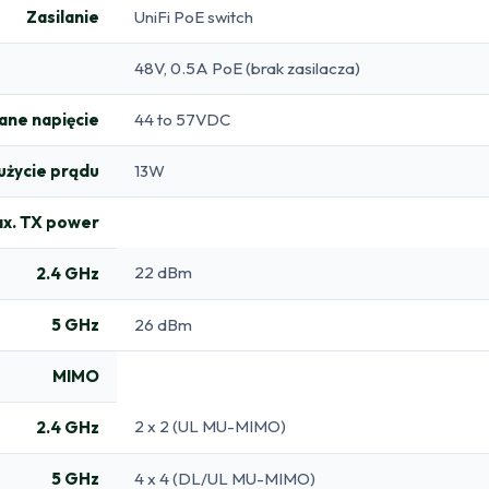
Zasilanie
UniFi PoE switch
48V, 0.5A PoE (brak zasilacza)
ane napięcie
44 to 57VDC
użycie prądu
13W
x. TX power
22 dBm
2.4 GHz
5 GHz
26 dBm
MIMO
2 x 2 (UL MU-MIMO)
2.4 GHz
5 GHz
4 x 4 (DL/UL MU-MIMO)