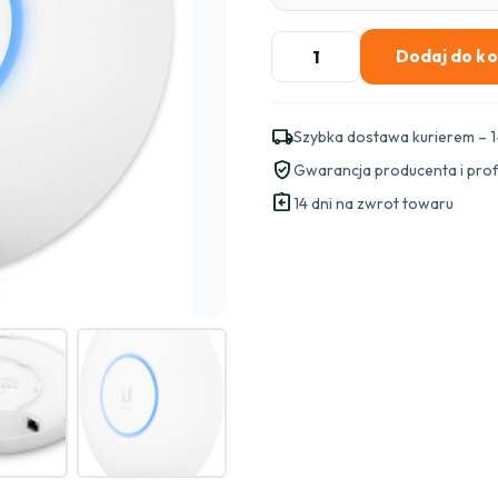
ilość
Dodaj do k
UBIQUITI
UNIFI
U6-
local_shipping
Szybka dostawa kurierem – 1
PRO
verified_user
Gwarancja producenta i pro
(Unifi
assignment_return
6
14 dni na zwrot towaru
Pro)