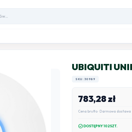
UBIQUITI UNIF
SKU: 30989
783,28
zł
Cena brutto · Darmowa dostawa 
check_circle
DOSTĘPNY 102SZT.