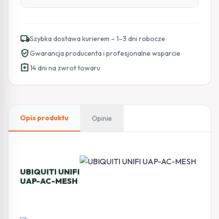
local_shipping
Szybka dostawa kurierem – 1–3 dni robocze
verified_user
Gwarancja producenta i profesjonalne wsparcie
assignment_return
14 dni na zwrot towaru
Opis produktu
Opinie
UBIQUITI UNIFI
UAP-AC-MESH