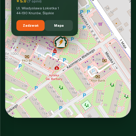
⭐ 5.0
(7 opinii)
Ul. Władysława Łokietka 1
44-190 Knurów, Śląskie
Zadzwoń
Mapa
INTERACTIVE VIEW