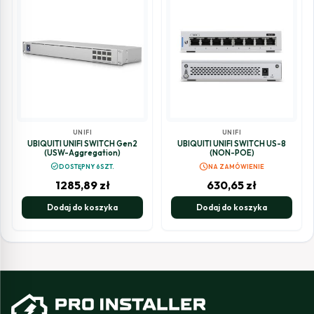
UNIFI
UNIFI
UBIQUITI UNIFI SWITCH Gen2
UBIQUITI UNIFI SWITCH US-8
(USW-Aggregation)
(NON-POE)
schedule
check_circle
DOSTĘPNY 6SZT.
NA ZAMÓWIENIE
1285,89
zł
630,65
zł
Dodaj do koszyka
Dodaj do koszyka