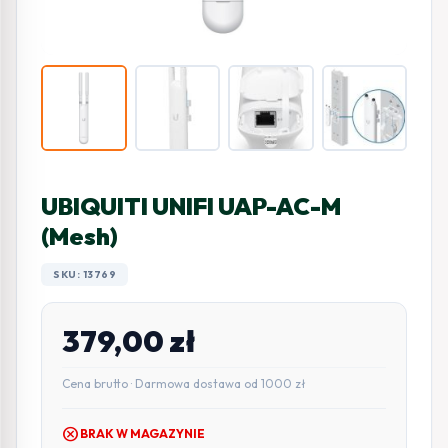
UBIQUITI UNIFI UAP-AC-M
(Mesh)
SKU: 13769
379,00
zł
Cena brutto · Darmowa dostawa od 1000 zł
cancel
BRAK W MAGAZYNIE