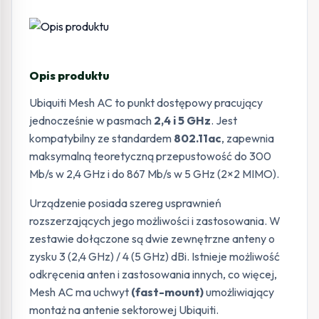
Opis produktu
Ubiquiti Mesh AC to punkt dostępowy pracujący
jednocześnie w pasmach
2,4 i 5 GHz
. Jest
kompatybilny ze standardem
802.11ac
, zapewnia
maksymalną teoretyczną przepustowość do 300
Mb/s w 2,4 GHz i do 867 Mb/s w 5 GHz (2×2 MIMO).
Urządzenie posiada szereg usprawnień
rozszerzających jego możliwości i zastosowania. W
zestawie dołączone są dwie zewnętrzne anteny o
zysku 3 (2,4 GHz) / 4 (5 GHz) dBi. Istnieje możliwość
odkręcenia anten i zastosowania innych, co więcej,
Mesh AC ma uchwyt
(fast-mount)
umożliwiający
montaż na antenie sektorowej Ubiquiti.