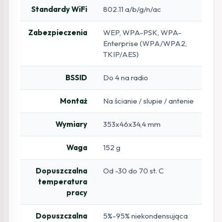
Standardy WiFi
802.11 a/b/g/n/ac
Zabezpieczenia
WEP, WPA-PSK, WPA-
Enterprise (WPA/WPA2,
TKIP/AES)
BSSID
Do 4 na radio
Montaż
Na ścianie / slupie / antenie
Wymiary
353x46x34,4 mm
Waga
152 g
Dopuszczalna
Od -30 do 70 st. C
temperatura
pracy
Dopuszczalna
5%-95% niekondensująca