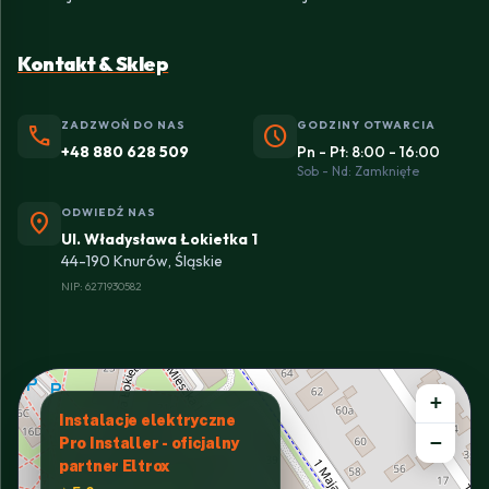
Kontakt & Sklep
ZADZWOŃ DO NAS
GODZINY OTWARCIA
phone
schedule
+48 880 628 509
Pn - Pt: 8:00 - 16:00
Sob - Nd: Zamknięte
ODWIEDŹ NAS
location_on
Ul. Władysława Łokietka 1
44-190 Knurów, Śląskie
NIP: 6271930582
+
Instalacje elektryczne
−
Pro Installer - oficjalny
partner Eltrox