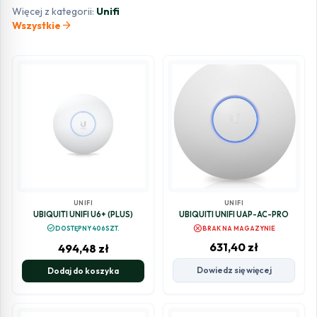
Więcej z kategorii:
Unifi
arrow_forward
Wszystkie
UNIFI
UNIFI
UBIQUITI UNIFI U6+ (PLUS)
UBIQUITI UNIFI UAP-AC-PRO
cancel
check_circle
DOSTĘPNY 406SZT.
BRAK NA MAGAZYNIE
631,40
zł
494,48
zł
Dowiedz się więcej
Dodaj do koszyka