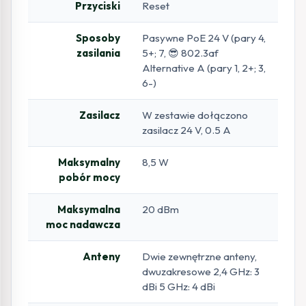
Przyciski
Reset
Sposoby
Pasywne PoE 24 V (pary 4,
zasilania
5+; 7, 😎 802.3af
Alternative A (pary 1, 2+; 3,
6-)
Zasilacz
W zestawie dołączono
zasilacz 24 V, 0.5 A
Maksymalny
8,5 W
pobór mocy
Maksymalna
20 dBm
moc nadawcza
Anteny
Dwie zewnętrzne anteny,
dwuzakresowe 2,4 GHz: 3
dBi 5 GHz: 4 dBi