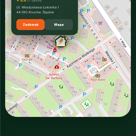
⭐ 5.0
(7 opinii)
Ul. Władysława Łokietka 1
44-190 Knurów, Śląskie
Zadzwoń
Mapa
INTERACTIVE VIEW