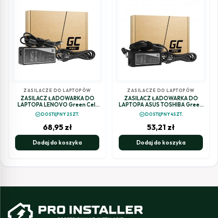
ZASILACZE DO LAPTOPÓW
ZASILACZE DO LAPTOPÓW
ZASILACZ ŁADOWARKA DO
ZASILACZ ŁADOWARKA DO
LAPTOPA LENOVO Green Cell
LAPTOPA ASUS TOSHIBA Green
PRO AD39AP 20V 4,5A 90W Slim
Cell PRO AD25P 19V 3,42A 65W
check_circle
check_circle
DOSTĘPNY 2SZT.
DOSTĘPNY 4SZT.
Tip
5,5mm/2,5mm
68,95
zł
53,21
zł
Dodaj do koszyka
Dodaj do koszyka