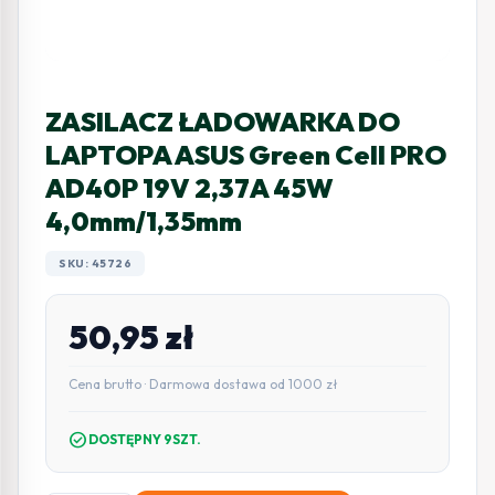
ZASILACZ ŁADOWARKA DO
LAPTOPA ASUS Green Cell PRO
AD40P 19V 2,37A 45W
4,0mm/1,35mm
SKU: 45726
50,95
zł
Cena brutto · Darmowa dostawa od 1000 zł
check_circle
DOSTĘPNY 9SZT.