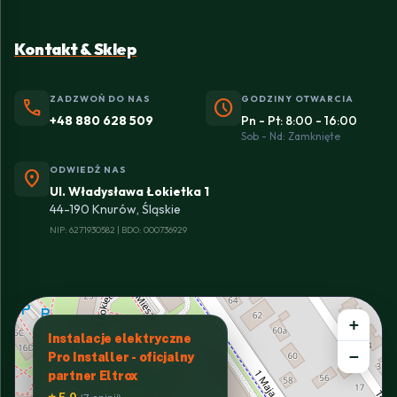
Kontakt & Sklep
ZADZWOŃ DO NAS
GODZINY OTWARCIA
phone
schedule
+48 880 628 509
Pn - Pt: 8:00 - 16:00
Sob - Nd: Zamknięte
ODWIEDŹ NAS
location_on
Ul. Władysława Łokietka 1
44-190 Knurów, Śląskie
NIP: 6271930582 | BDO: 000736929
+
Instalacje elektryczne
−
Pro Installer - oficjalny
partner Eltrox