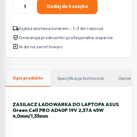
ilość
Dodaj do koszyka
ZASILACZ
ŁADOWARKA
DO
local_shipping
Szybka dostawa kurierem – 1–3 dni robocze
LAPTOPA
verified_user
Gwarancja producenta i profesjonalne wsparcie
ASUS
assignment_return
Green
14 dni na zwrot towaru
Cell
PRO
AD40P
19V
Opis produktu
Specyfikacja techniczna
Opinie
2,37A
45W
4,0mm/1,35mm
ZASILACZ ŁADOWARKA DO LAPTOPA ASUS
Green Cell PRO AD40P 19V 2,37A 45W
4,0mm/1,35mm