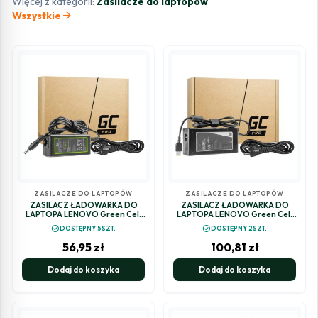
Więcej z kategorii:
Zasilacze do laptopów
arrow_forward
Wszystkie
ZASILACZE DO LAPTOPÓW
ZASILACZE DO LAPTOPÓW
ZASILACZ ŁADOWARKA DO
ZASILACZ ŁADOWARKA DO
LAPTOPA LENOVO Green Cell
LAPTOPA LENOVO Green Cell
PRO AD33P 20V 3,25A 65W
PRO AD68P 20V 6,75A 135W Slim
check_circle
check_circle
DOSTĘPNY 5SZT.
DOSTĘPNY 2SZT.
5,5mm/2,5mm
Tip
56,95
zł
100,81
zł
Dodaj do koszyka
Dodaj do koszyka