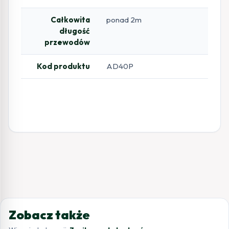
Całkowita
ponad 2m
długość
przewodów
Kod produktu
AD40P
Zobacz także